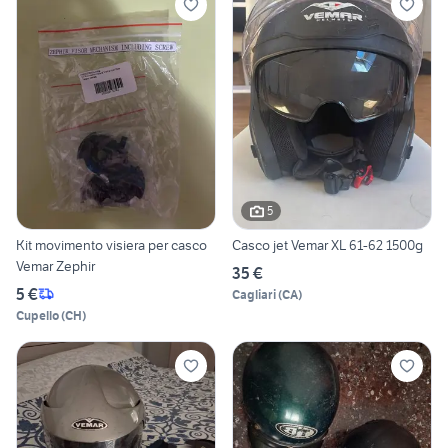
5
Kit movimento visiera per casco
Casco jet Vemar XL 61-62 1500g
Vemar Zephir
35 €
5 €
Cagliari
(
CA
)
Cupello
(
CH
)