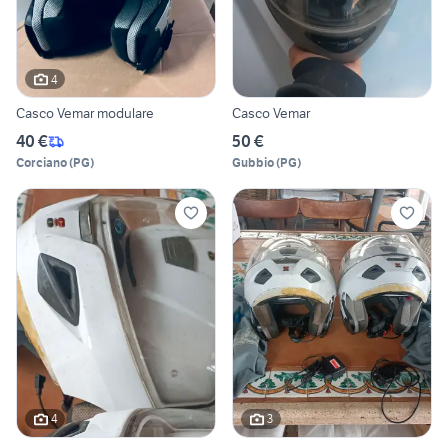
4
Casco Vemar modulare
Casco Vemar
40 €
50 €
Corciano
(
PG
)
Gubbio
(
PG
)
4
3