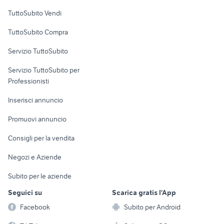
Case vacanza
TuttoSubito Vendi
Uffici e Locali
TuttoSubito Compra
commerciali
Servizio TuttoSubito
elettronica
per la casa e la
sports e hobby
Servizio TuttoSubito per
persona
Informatica
Animali
Professionisti
Arredamento e
Console e
Accessori per
Casalinghi
Inserisci annuncio
Videogiochi
animali
Elettrodomestici
Promuovi annuncio
Audio/Video
Musica e Film
Giardino e Fai da te
Consigli per la vendita
Fotografia
Libri e Riviste
Abbigliamento e
Negozi e Aziende
Telefonia
Strumenti Musicali
Accessori
Subito per le aziende
Sports
Tutto per i bambini
Seguici su
Scarica gratis l'App
Biciclette
Facebook
Subito per Android
Collezionismo