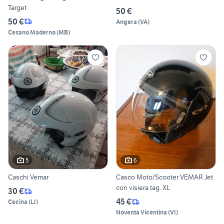
Target
50 €
50 €
Angera
(
VA
)
Cesano Maderno
(
MB
)
5
6
Caschi Vemar
Casco Moto/Scooter VEMAR Jet
con visiera tag. XL
30 €
45 €
Cecina
(
LI
)
Noventa Vicentina
(
VI
)