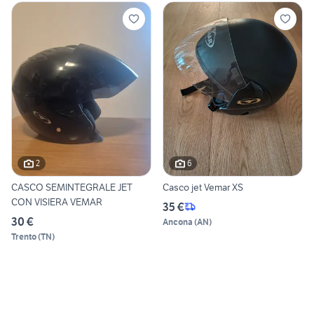
2
6
CASCO SEMINTEGRALE JET
Casco jet Vemar XS
CON VISIERA VEMAR
35 €
30 €
Ancona
(
AN
)
Trento
(
TN
)