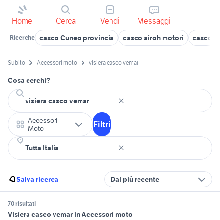
Home
Cerca
Vendi
Messaggi
casco Cuneo provincia
casco airoh motori
casco t
Ricerche
Subito
Accessori moto
visiera casco vemar
Cosa cerchi?
Accessori
Filtri
Moto
Salva ricerca
Dal più recente
70 risultati
Visiera casco vemar in Accessori moto