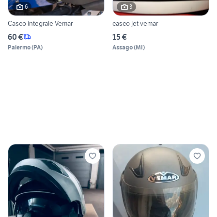
6
3
Casco integrale Vemar
casco jet vemar
60 €
15 €
Palermo
(
PA
)
Assago
(
MI
)