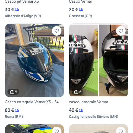
Casco jet Vemar XS
Casco Vemar
30 €
20 €
Albaredo d'Adige
(
VR
)
Grosseto
(
GR
)
5
6
Casco intragrale Vemar XS - 54
casco integrale Vemar
60 €
40 €
Roma
(
RM
)
Castiglione delle Stiviere
(
MN
)