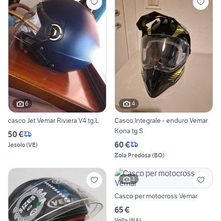
6
4
casco Jet Vemar Riviera V4 tg.L
Casco Integrale - enduro Vemar
Kona tg S
50 €
60 €
Jesolo
(
VE
)
Zola Predosa
(
BO
)
3
Casco per motocross Vemar
65 €
Volla
(
NA
)