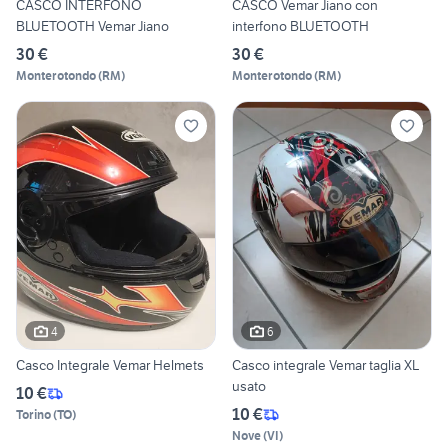
CASCO INTERFONO
CASCO Vemar Jiano con
BLUETOOTH Vemar Jiano
interfono BLUETOOTH
30 €
30 €
Monterotondo
(
RM
)
Monterotondo
(
RM
)
4
6
Casco Integrale Vemar Helmets
Casco integrale Vemar taglia XL
usato
10 €
10 €
Torino
(
TO
)
Nove
(
VI
)