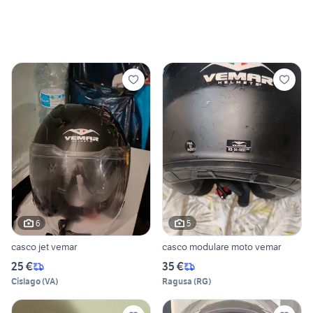
6
5
casco jet vemar
casco modulare moto vemar
25 €
35 €
Cislago
(
VA
)
Ragusa
(
RG
)