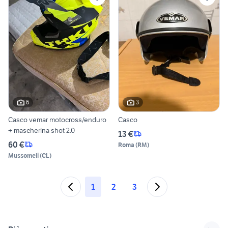
6
3
Casco vemar motocross/enduro
Casco
+ mascherina shot 2.0
13 €
60 €
Roma
(
RM
)
Mussomeli
(
CL
)
1
2
3