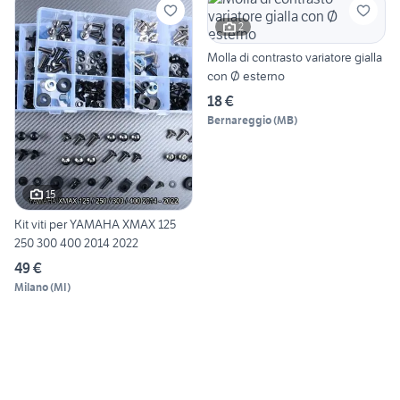
2
Molla di contrasto variatore gialla
con Ø esterno
18 €
Bernareggio
(
MB
)
15
Kit viti per YAMAHA XMAX 125
250 300 400 2014 2022
49 €
Milano
(
MI
)