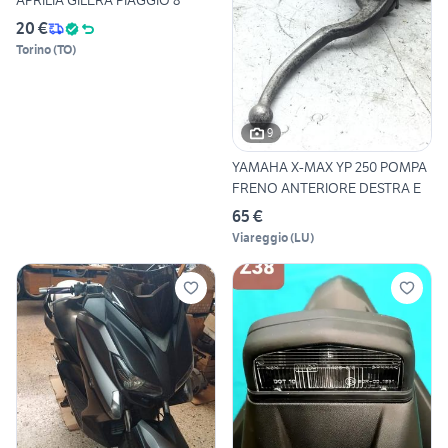
APRILIA GILERA PIAGGIO 8
20 €
Torino
(
TO
)
9
YAMAHA X-MAX YP 250 POMPA
FRENO ANTERIORE DESTRA E
65 €
Viareggio
(
LU
)