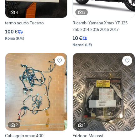
4
2
termo scudo Tucano
Ricambi Yamaha Xmax YP 125
250 2014 2015 2016 2017
100 €
10 €
Roma
(
RM
)
Nardo'
(
LE
)
2
2
Cablaggio xmax 400
Frizione Malossi