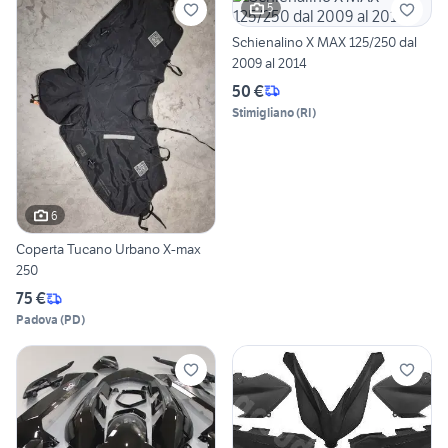
5
Schienalino X MAX 125/250 dal
2009 al 2014
50 €
Stimigliano
(
RI
)
6
Coperta Tucano Urbano X-max
250
75 €
Padova
(
PD
)