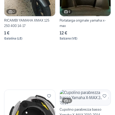
2
9
RICAMBI YAMAHA XMAX 125
Portatarga originale yamaha x-
250 400 14-17
max
1 €
12 €
Galatina
(
LE
)
Salzano
(
VE
)
4
Cupolino parabrezza basso
Yamaha X-MAX 2010-2014