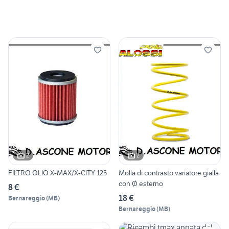
2
2
FILTRO OLIO X-MAX/X-CITY 125
Molla di contrasto variatore gialla
con Ø esterno
8 €
18 €
Bernareggio
(
MB
)
Bernareggio
(
MB
)