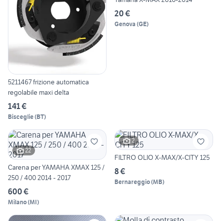
20 €
Genova
(
GE
)
5211467 frizione automatica
regolabile maxi delta
141 €
Bisceglie
(
BT
)
2
22
FILTRO OLIO X-MAX/X-CITY 125
Carena per YAMAHA XMAX 125 /
8 €
250 / 400 2014 - 2017
Bernareggio
(
MB
)
600 €
Milano
(
MI
)