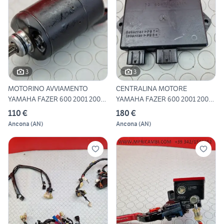
3
3
MOTORINO AVVIAMENTO
CENTRALINA MOTORE
YAMAHA FAZER 600 2001 2002
YAMAHA FAZER 600 2001 2002
FZS
FZS 2
110 €
180 €
Ancona
(
AN
)
Ancona
(
AN
)