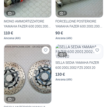
3
3
MONO AMMORTIZZATORE
FORCELLONE POSTERIORE
YAMAHA FAZER 600 2001 2002
YAMAHA FAZER 600 2001 2002
FZS
F
110 €
90 €
Ancona
(
AN
)
Ancona
(
AN
)
3
SELLA SEDIA YAMAHA FAZER
600 2001 2002 FZS 2003 20
130 €
Ancona
(
AN
)
3