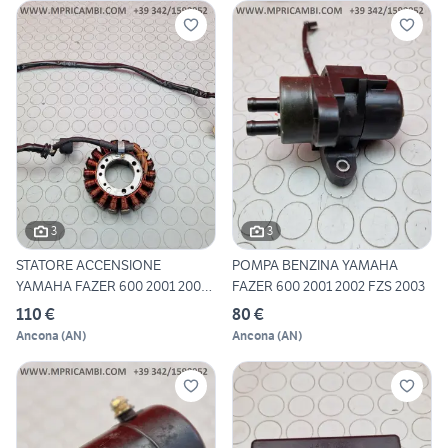
3
3
STATORE ACCENSIONE
POMPA BENZINA YAMAHA
YAMAHA FAZER 600 2001 2002
FAZER 600 2001 2002 FZS 2003
FZS
110 €
80 €
Ancona
(
AN
)
Ancona
(
AN
)