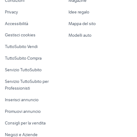
Condizioni
Magazine
Terreni e rustici
Attrezzature di
mancorrenti
califfo moto
Nautica
lavoro
cbr 2006
veicoli commerciali usati sicilia
Privacy
Idee regalo
Garage e box
Caravan e Camper
Accessibilità
Mappa del sito
Loft, mansarde e
Veicoli commerciali
altro
Gestisci cookies
Modelli auto
Case vacanza
TuttoSubito Vendi
Uffici e Locali
TuttoSubito Compra
commerciali
Servizio TuttoSubito
elettronica
per la casa e la
sports e hobby
Servizio TuttoSubito per
persona
Informatica
Animali
Professionisti
Arredamento e
Console e
Accessori per
Casalinghi
Inserisci annuncio
Videogiochi
animali
Elettrodomestici
Promuovi annuncio
Audio/Video
Musica e Film
Giardino e Fai da te
Consigli per la vendita
Fotografia
Libri e Riviste
Abbigliamento e
Negozi e Aziende