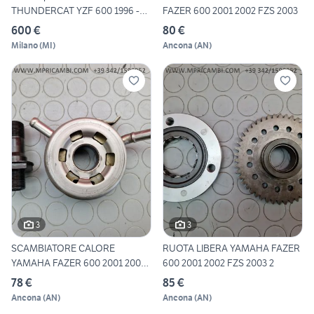
THUNDERCAT YZF 600 1996 -
FAZER 600 2001 2002 FZS 2003
2007
600 €
80 €
Milano
(
MI
)
Ancona
(
AN
)
3
3
SCAMBIATORE CALORE
RUOTA LIBERA YAMAHA FAZER
YAMAHA FAZER 600 2001 2002
600 2001 2002 FZS 2003 2
FZS
78 €
85 €
Ancona
(
AN
)
Ancona
(
AN
)