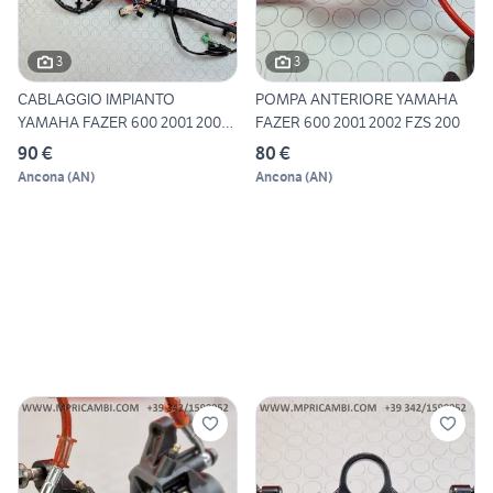
3
3
CABLAGGIO IMPIANTO
POMPA ANTERIORE YAMAHA
YAMAHA FAZER 600 2001 2002
FAZER 600 2001 2002 FZS 200
FZS
90 €
80 €
Ancona
(
AN
)
Ancona
(
AN
)