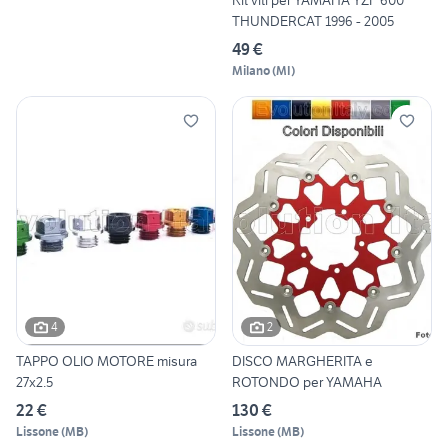
Kit viti per YAMAHA YZF 600
THUNDERCAT 1996 - 2005
49 €
Milano
(
MI
)
4
2
TAPPO OLIO MOTORE misura
DISCO MARGHERITA e
27x2.5
ROTONDO per YAMAHA
22 €
130 €
Lissone
(
MB
)
Lissone
(
MB
)