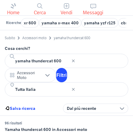
Home
Cerca
Vendi
Messaggi
xr 600
yamaha x-max 400
yamaha yzf r125
cbr 6
Ricerche
Subito
Accessori moto
yamaha thundercat 600
Cosa cerchi?
Accessori
Filtri
Moto
Salva ricerca
Dal più recente
96 risultati
Yamaha thundercat 600 in Accessori moto