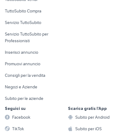
Uffici e Locali
TuttoSubito Compra
commerciali
Servizio TuttoSubito
elettronica
per la casa e la
sports e hobby
Servizio TuttoSubito per
persona
Informatica
Animali
Professionisti
Arredamento e
Console e
Accessori per
Casalinghi
Inserisci annuncio
Videogiochi
animali
Elettrodomestici
Promuovi annuncio
Audio/Video
Musica e Film
Giardino e Fai da te
Consigli per la vendita
Fotografia
Libri e Riviste
Abbigliamento e
Negozi e Aziende
Telefonia
Strumenti Musicali
Accessori
Subito per le aziende
Sports
Tutto per i bambini
Seguici su
Scarica gratis l'App
Biciclette
Facebook
Subito per Android
Collezionismo
TikTok
Subito per iOS