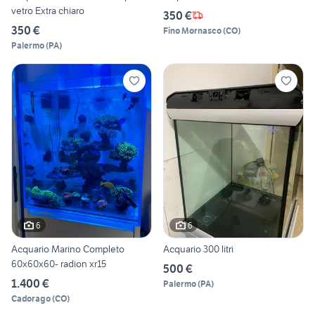
vetro Extra chiaro
350 €
350 €
Fino Mornasco
(
CO
)
Palermo
(
PA
)
6
6
Acquario Marino Completo
Acquario 300 litri
60x60x60- radion xr15
500 €
1.400 €
Palermo
(
PA
)
Cadorago
(
CO
)