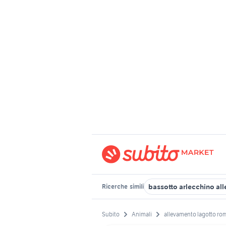
bassotto arlecchino al
Ricerche
simili
Subito
Animali
allevamento lagotto r