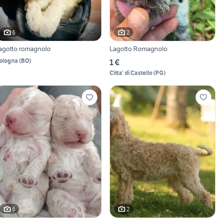
6
2
agotto romagnolo
Lagotto Romagnolo
ologna
(
BO
)
1 €
Citta' di Castello
(
PG
)
6
2