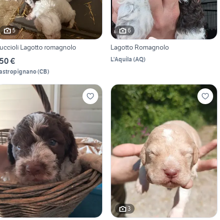
5
6
uccioli Lagotto romagnolo
Lagotto Romagnolo
L'Aquila
(
AQ
)
50 €
astropignano
(
CB
)
3