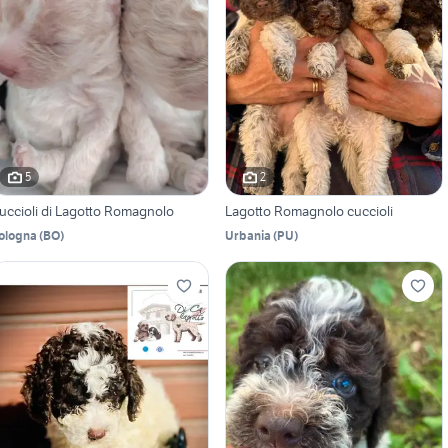
5
2
uccioli di Lagotto Romagnolo
Lagotto Romagnolo cuccioli
ologna
(
BO
)
Urbania
(
PU
)