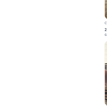
C
2
C