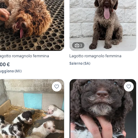
3
agotto romagnolo femmina
Lagotto romagnolo femmina
Salerno
(
SA
)
00 €
uggiono
(
MI
)