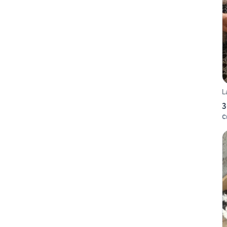
L
3
C