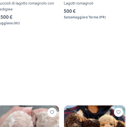
uccioli di lagotto romagnolo con
Lagotti romagnoli
edigree
500 €
.500 €
Salsomaggiore Terme
(
PR
)
uggiono
(
MI
)