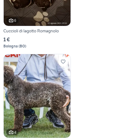
6
Cuccioli di lagotto Romagnolo
1 €
Bologna
(
BO
)
4