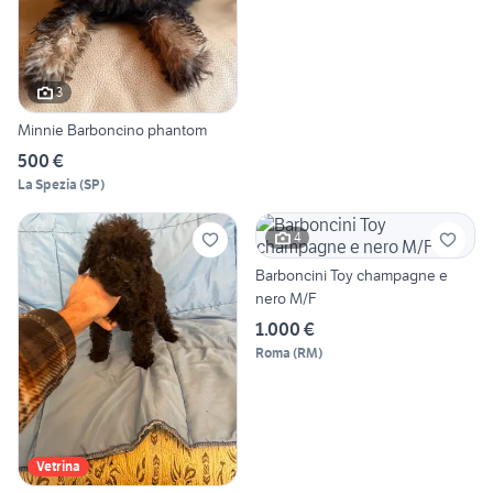
3
Minnie Barboncino phantom
500 €
La Spezia
(
SP
)
4
Barboncini Toy champagne e
nero M/F
1.000 €
Roma
(
RM
)
Vetrina