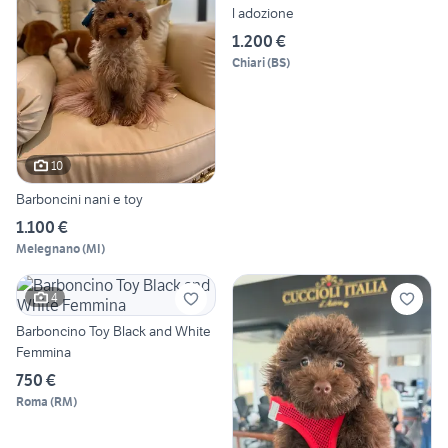
l adozione
1.200 €
Chiari
(
BS
)
10
Barboncini nani e toy
1.100 €
Melegnano
(
MI
)
4
Barboncino Toy Black and White
Femmina
750 €
Roma
(
RM
)