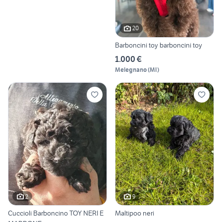
20
Barboncini toy barboncini toy
1.000 €
Melegnano
(
MI
)
2
9
Cuccioli Barboncino TOY NERI E
Maltipoo neri