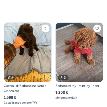
5
28
Cuccioli di Barboncino Nero e
Barboncini toy - mini toy - nani
Cioccolato
1.300 €
1.599 €
Melegnano
(
MI
)
Castelfranco Veneto
(
TV
)