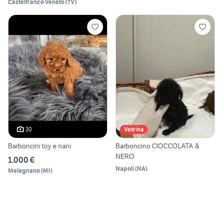
Castelfranco Veneto
(
TV
)
30
Vetrina
Barboncini toy e nani
Barboncino CIOCCOLATA &
NERO
1.000 €
Napoli
(
NA
)
Melegnano
(
MI
)