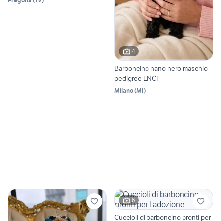
Fregona
(
TV
)
4
Barboncino nano nero maschio -
pedigree ENCI
Milano
(
MI
)
6
Cuccioli di barboncino pronti per