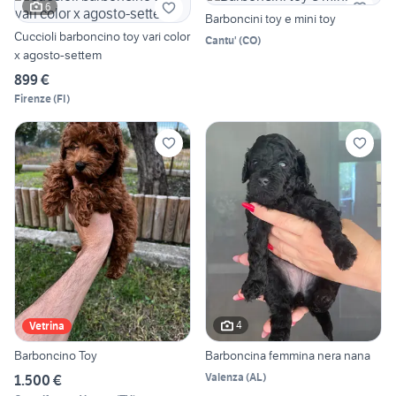
6
Barboncini toy e mini toy
Cuccioli barboncino toy vari color
Cantu'
(
CO
)
x agosto-settem
899 €
Firenze
(
FI
)
4
Vetrina
Barboncino Toy
Barboncina femmina nera nana
Valenza
(
AL
)
1.500 €