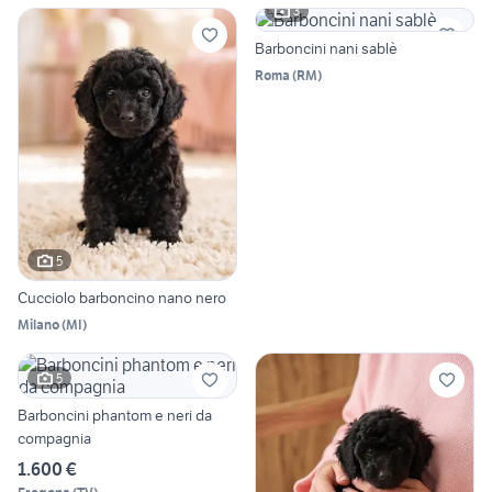
3
Barboncini nani sablè
Roma
(
RM
)
5
Cucciolo barboncino nano nero
Milano
(
MI
)
5
Barboncini phantom e neri da
compagnia
1.600 €