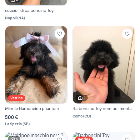
cuccioli di barboncino Toy
Napoli
(
NA
)
2
Vetrina
Minnie Barboncino phantom
Barboncino Toy nero per monta
Como
(
CO
)
500 €
La Spezia
(
SP
)
6
Vetrina