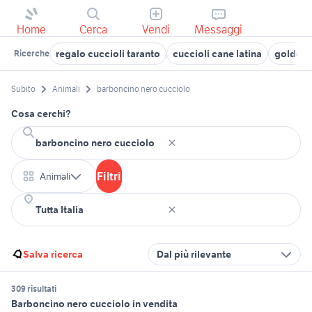
Home
Cerca
Vendi
Messaggi
regalo cuccioli taranto
cuccioli cane latina
golden r
Ricerche
Subito
Animali
barboncino nero cucciolo
Cosa cerchi?
Filtri
Animali
Salva ricerca
Dal più rilevante
309 risultati
Barboncino nero cucciolo in vendita