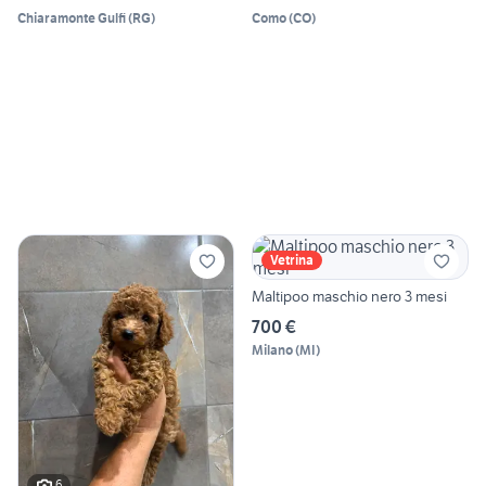
Chiaramonte Gulfi
(
RG
)
Como
(
CO
)
Vetrina
Maltipoo maschio nero 3 mesi
700 €
Milano
(
MI
)
6