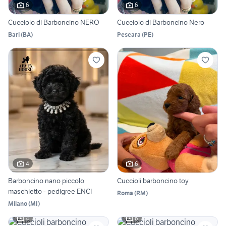
6
6
Cucciolo di Barboncino NERO
Cucciolo di Barboncino Nero
Bari
(
BA
)
Pescara
(
PE
)
4
6
Barboncino nano piccolo
Cuccioli barboncino toy
maschietto - pedigree ENCI
Roma
(
RM
)
Milano
(
MI
)
4
6