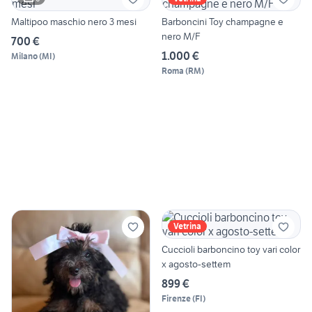
Maltipoo maschio nero 3 mesi
Barboncini Toy champagne e
nero M/F
700 €
1.000 €
Milano
(
MI
)
Roma
(
RM
)
Vetrina
Cuccioli barboncino toy vari color
x agosto-settem
899 €
Firenze
(
FI
)