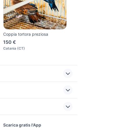
Coppia tortora preziosa
150 €
Catania
(
CT
)
british shorthair silver
pecore in vendita
sata
sardegna
sports e hobby
a
Scarica gratis l'App
animali Santa Marinella
Animali