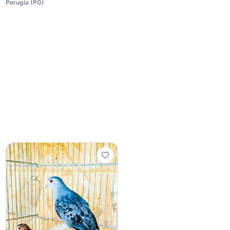
Perugia
(
PG
)