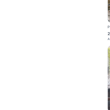
P
2
A