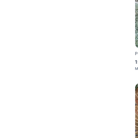
P
1
M