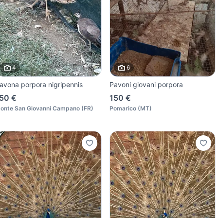
4
6
avona porpora nigripennis
Pavoni giovani porpora
50 €
150 €
onte San Giovanni Campano
(
FR
)
Pomarico
(
MT
)