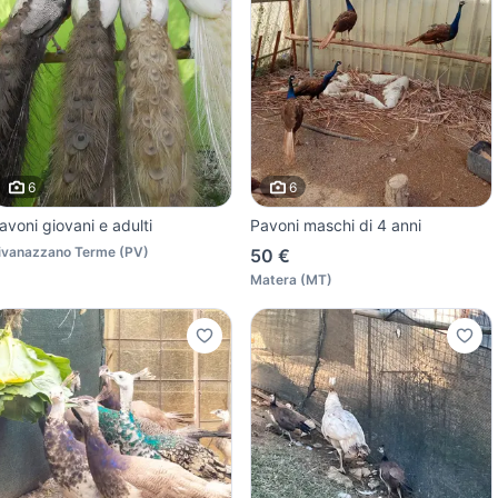
6
6
avoni giovani e adulti
Pavoni maschi di 4 anni
ivanazzano Terme
(
PV
)
50 €
Matera
(
MT
)