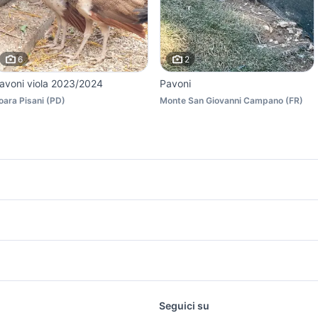
6
2
avoni viola 2023/2024
Pavoni
oara Pisani
(
PD
)
Monte San Giovanni Campano
(
FR
)
icherche simili
Suggerimenti
opi domestici
coniglio animali Abruzzo
oppiamento cani
animali in latino
minipig
allina araucana animali
animali Lizzano
arboncino toy firenze
regalo animali Uta
i sicilia
akita inu cucciolo
bicicletta donna u
llevamento labrador toscana
trasportino trixie
lavoro e servizi
elettronica
per la casa e la
rezzi
animali colognola ai colli
regalo animali Imperia
Seguici su
person
 Comacchio
yorkshire toy
hianina animali
i
Offerte di lavoro
Informatica