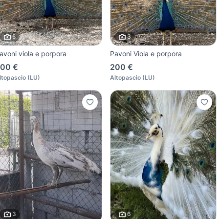
5
3
avoni viola e porpora
Pavoni Viola e porpora
00 €
200 €
ltopascio
(
LU
)
Altopascio
(
LU
)
3
6