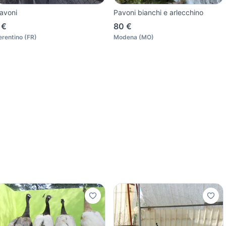
avoni
Pavoni bianchi e arlecchino
 €
80 €
erentino
(
FR
)
Modena
(
MO
)