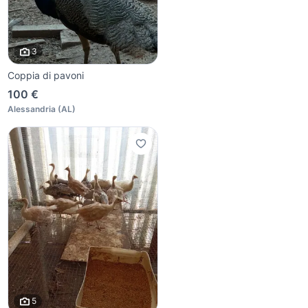
3
Coppia di pavoni
100 €
Alessandria
(
AL
)
5