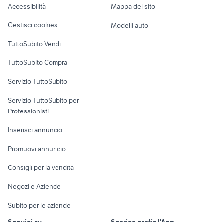
Accessibilità
Mappa del sito
Loft, mansarde e
Veicoli commerciali
altro
Gestisci cookies
Modelli auto
Case vacanza
TuttoSubito Vendi
Uffici e Locali
TuttoSubito Compra
commerciali
Servizio TuttoSubito
elettronica
per la casa e la
sports e hobby
Servizio TuttoSubito per
persona
Informatica
Animali
Professionisti
Arredamento e
Console e
Accessori per
Casalinghi
Inserisci annuncio
Videogiochi
animali
Elettrodomestici
Promuovi annuncio
Audio/Video
Musica e Film
Giardino e Fai da te
Consigli per la vendita
Fotografia
Libri e Riviste
Abbigliamento e
Negozi e Aziende
Telefonia
Strumenti Musicali
Accessori
Subito per le aziende
Sports
Tutto per i bambini
Seguici su
Scarica gratis l'App