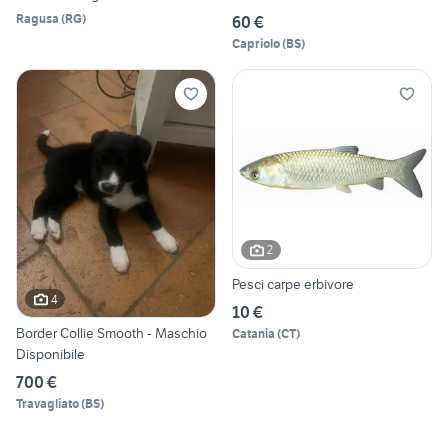
Ragusa
(
RG
)
60 €
Capriolo
(
BS
)
2
Pesci carpe erbivore
4
10 €
Border Collie Smooth - Maschio
Catania
(
CT
)
Disponibile
700 €
Travagliato
(
BS
)