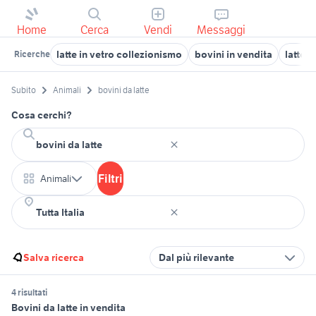
Home
Cerca
Vendi
Messaggi
latte in vetro collezionismo
bovini in vendita
latte p
Ricerche
Subito
Animali
bovini da latte
Cosa cerchi?
Filtri
Animali
Salva ricerca
Dal più rilevante
4 risultati
Bovini da latte in vendita