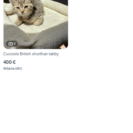
6
Cucciolo British shorthair tabby
400 €
Milano
(
MI
)