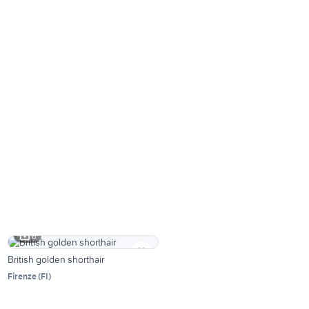
6
British golden shorthair
Firenze
(
FI
)