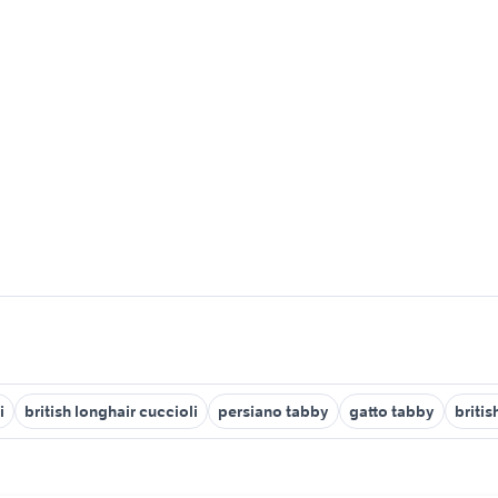
i
british longhair cuccioli
persiano tabby
gatto tabby
britis