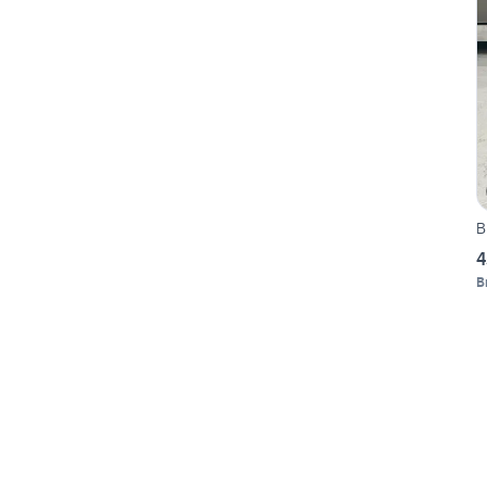
B
4
B