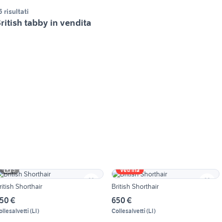
5 risultati
ritish tabby in vendita
3
Vetrina
ritish Shorthair
British Shorthair
50 €
650 €
ollesalvetti
(
LI
)
Collesalvetti
(
LI
)