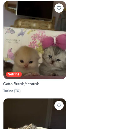
Vetrina
Gatto British/scottish
Torino
(
TO
)