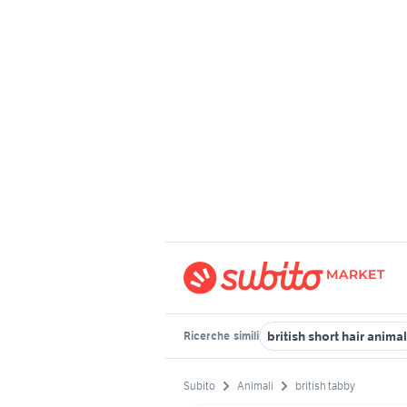
british short hair animal
Ricerche
simili
Subito
Animali
british tabby