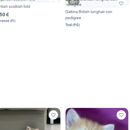
6
ritish scottish fold
Gattina British longhair con
50 €
pedigree
irenze
(
FI
)
Todi
(
PG
)