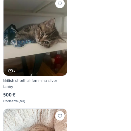
5
British shorthair femmina silver
tabby
500 €
Corbetta
(
MI
)