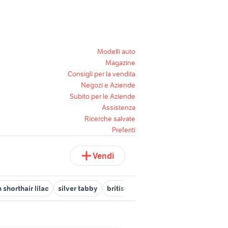
Modelli auto
Magazine
Consigli per la vendita
Negozi e Aziende
Subito per le Aziende
Assistenza
Ricerche salvate
Preferiti
Vendi
h shorthair lilac
silver tabby
british animali Piemonte
tabby