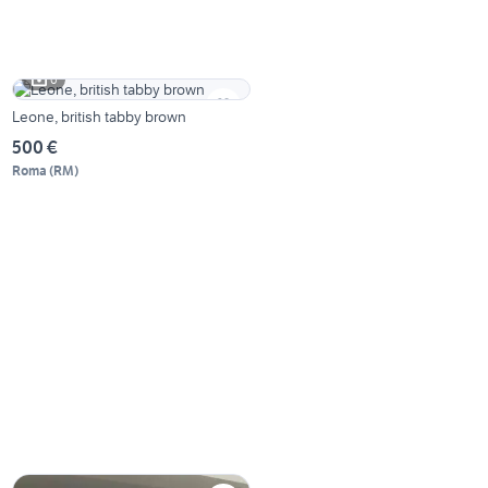
6
Leone, british tabby brown
500 €
Roma
(
RM
)