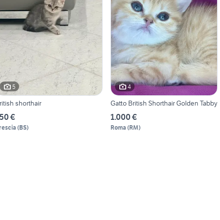
5
4
ritish shorthair
Gatto British Shorthair Golden Tabby
50 €
1.000 €
rescia
(
BS
)
Roma
(
RM
)