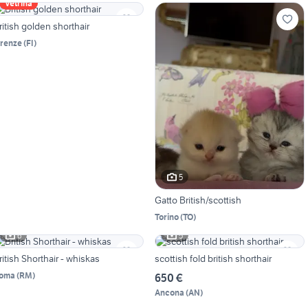
Vetrina
ritish golden shorthair
irenze
(
FI
)
5
Gatto British/scottish
Torino
(
TO
)
6
5
ritish Shorthair - whiskas
scottish fold british shorthair
oma
(
RM
)
650 €
Ancona
(
AN
)