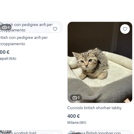
4
ritish con pedigree anfi per
ccoppiamento
00 €
apoli
(
NA
)
6
Cucciolo british shorhair tabby
400 €
Milano
(
MI
)
5