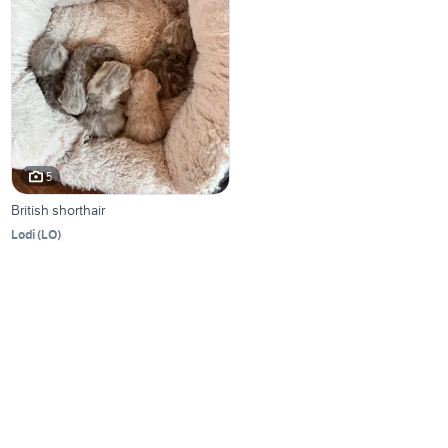
5
British shorthair
Lodi
(
LO
)