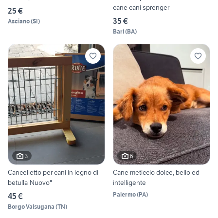
cane cani sprenger
25 €
35 €
Asciano
(
SI
)
Bari
(
BA
)
3
6
Cancelletto per cani in legno di
Cane meticcio dolce, bello ed
betulla"Nuovo"
intelligente
Palermo
(
PA
)
45 €
Borgo Valsugana
(
TN
)