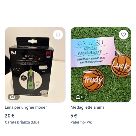
2
6
Lima per unghie moser
Medagliette animali
20 €
5 €
Carate Brianza
(
MB
)
Palermo
(
PA
)