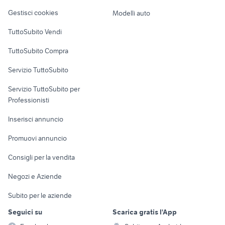
Veicoli commerciali
altro
Gestisci cookies
Modelli auto
Case vacanza
TuttoSubito Vendi
Uffici e Locali
TuttoSubito Compra
commerciali
Servizio TuttoSubito
elettronica
per la casa e la
sports e hobby
Servizio TuttoSubito per
persona
Informatica
Animali
Professionisti
Arredamento e
Console e
Accessori per
Casalinghi
Inserisci annuncio
Videogiochi
animali
Elettrodomestici
Promuovi annuncio
Audio/Video
Musica e Film
Giardino e Fai da te
Consigli per la vendita
Fotografia
Libri e Riviste
Abbigliamento e
Negozi e Aziende
Telefonia
Strumenti Musicali
Accessori
Subito per le aziende
Sports
Tutto per i bambini
Seguici su
Scarica gratis l'App
Biciclette