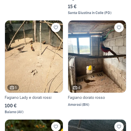
15 €
Santa Giustina in Colle
(
PD
)
5
4
Fagiano Lady e dorati rossi
Fagiano dorato rosso
Amorosi
(
BN
)
100 €
Baiano
(
AV
)