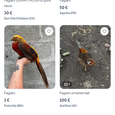
Fagiani DORATI ROSSI di pura
Fagiani
razza
50 €
30 €
Aquino
(
FR
)
San Vito Chietino
(
CH
)
6
Fagiani
Fagiani ornamentali
1 €
100 €
Faicchio
(
BN
)
Avellino
(
AV
)