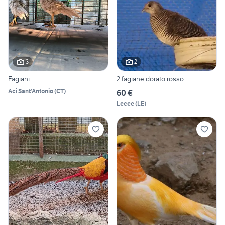
3
2
Fagiani
2 fagiane dorato rosso
Aci Sant'Antonio
(
CT
)
60 €
Lecce
(
LE
)