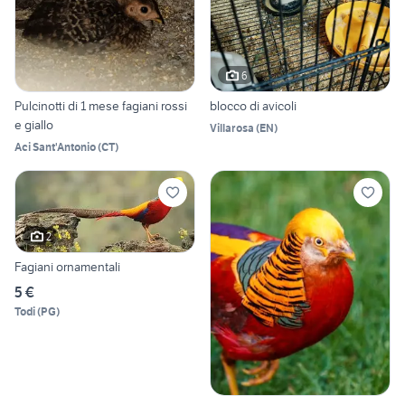
6
Pulcinotti di 1 mese fagiani rossi
blocco di avicoli
e giallo
Villarosa
(
EN
)
Aci Sant'Antonio
(
CT
)
2
Fagiani ornamentali
5 €
Todi
(
PG
)