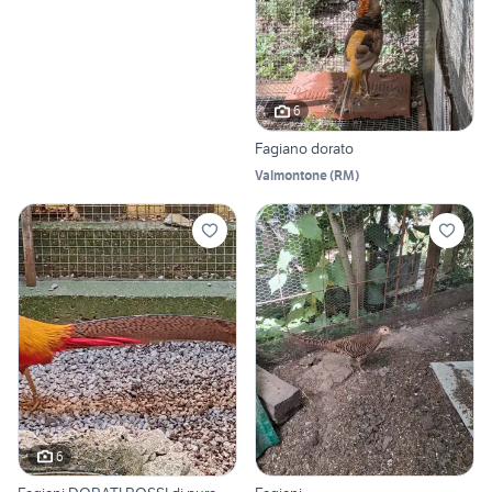
6
Fagiano dorato
Valmontone
(
RM
)
6