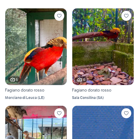
6
4
Fagiano dorato rosso
Fagiano dorato rosso
Morciano di Leuca
(
LE
)
Sala Consilina
(
SA
)