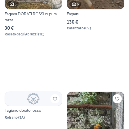
6
6
Fagiani DORATI ROSSI di pura
Fagiani
razza
130 €
30 €
Catanzaro
(
CZ
)
Roseto degli Abruzzi
(
TE
)
Fagiano dorato rosso
Rofrano
(
SA
)