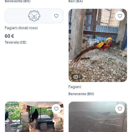
Benevento
(
BN
)
Bari
(
BA
)
Fagiani dorati rossi
60 €
Teverola
(
CE
)
2
Fagiani
Benevento
(
BN
)