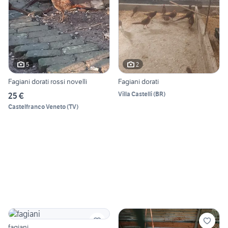
5
2
Fagiani dorati rossi novelli
Fagiani dorati
Villa Castelli
(
BR
)
25 €
Castelfranco Veneto
(
TV
)
fagiani