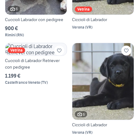
6
Vetrina
Cuccioli Labrador con pedigree
Ciccioli di Labrador
Verona
(
VR
)
900 €
Rimini
(
RN
)
Vetrina
Cuccioli di Labrador Retriever
con pedigree
1.199 €
Castelfranco Veneto
(
TV
)
6
Ciccioli di Labrador
Verona
(
VR
)