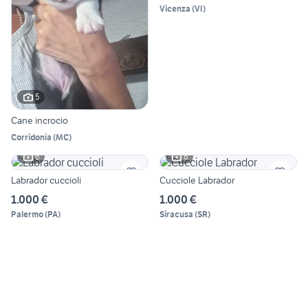
Vicenza
(
VI
)
5
Cane incrocio
Corridonia
(
MC
)
6
6
Labrador cuccioli
Cucciole Labrador
1.000 €
1.000 €
Palermo
(
PA
)
Siracusa
(
SR
)