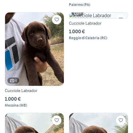
Palermo
(
PA
)
6
Cucciole Labrador
1.000 €
Reggio di Calabria
(
RC
)
6
Cucciole Labrador
1.000 €
Messina
(
ME
)