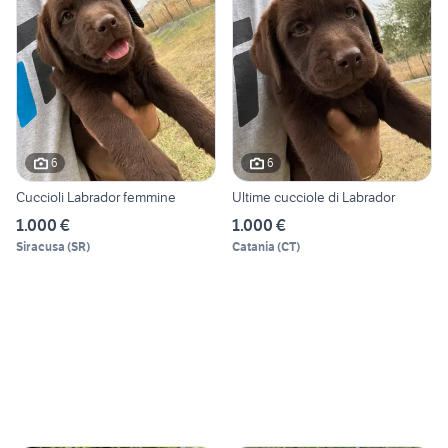
6
6
Cuccioli Labrador femmine
Ultime cucciole di Labrador
1.000 €
1.000 €
Siracusa
(
SR
)
Catania
(
CT
)