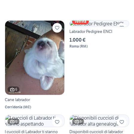
Vetrina
Labrador Pedigree ENCI
1.000 €
Roma
(
RM
)
6
Cane labrador
Corridonia
(
MC
)
6
6
I cuccioli di Labrador ti stanno
Disponibili cuccioli di labrador