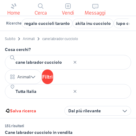
Home
Cerca
Vendi
Messaggi
regalo cuccioli taranto
akita inu cucciolo
lupo cec
Ricerche
Subito
Animali
cane labrador cucciolo
Cosa cerchi?
Filtri
Animali
Salva ricerca
Dal più rilevante
151 risultati
Cane labrador cucciolo in vendita