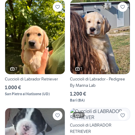
7
7
Cuccioli di Labrador Retriever
Cuccioli di Labrador - Pedigree
By Marina Lab
1.000 €
1.200 €
San Pietro al Natisone
(
UD
)
Bari
(
BA
)
6
Cuccioli di LABRADOR
RETRIEVER