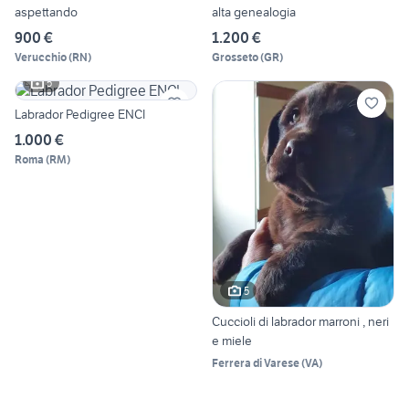
aspettando
alta genealogia
900 €
1.200 €
Verucchio
(
RN
)
Grosseto
(
GR
)
5
Labrador Pedigree ENCI
1.000 €
Roma
(
RM
)
5
Cuccioli di labrador marroni , neri
e miele
Ferrera di Varese
(
VA
)