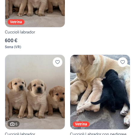
Vetrina
Cuccioli labrador
600 €
Sona
(
VR
)
6
Vetrina
Cuccioli labrador
Cuccioli Labrador con pedigree