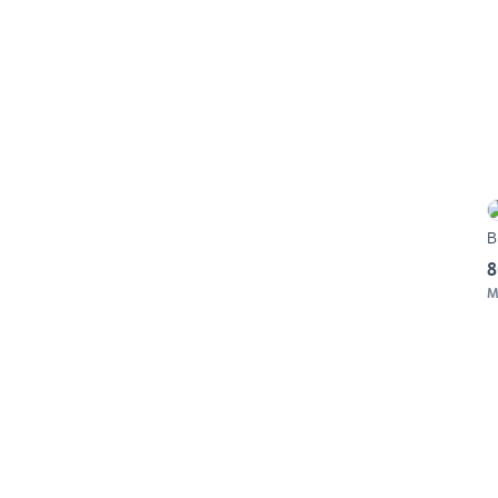
B
8
M