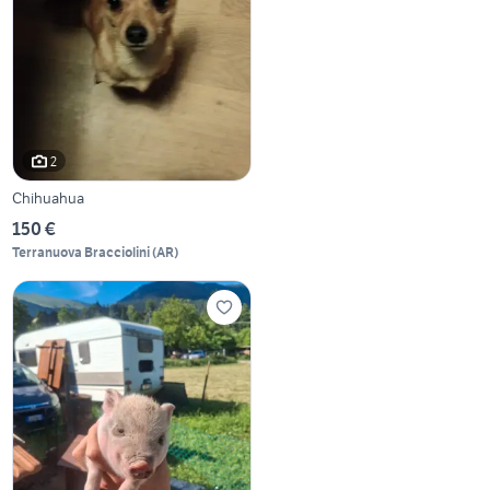
2
Chihuahua
150 €
Terranuova Bracciolini
(
AR
)