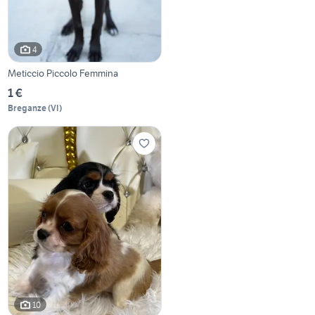
4
Meticcio Piccolo Femmina
1 €
Breganze
(
VI
)
10