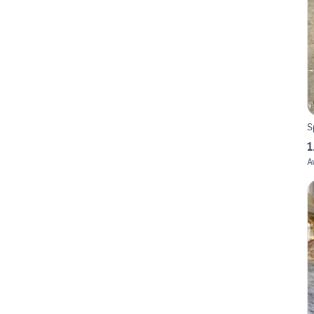
S
1
A