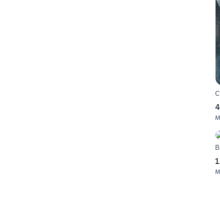
C
4
M
B
1
M