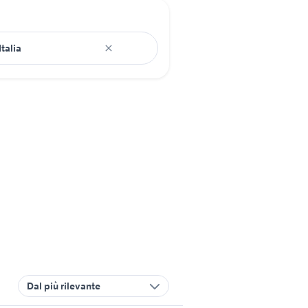
Dal più rilevante