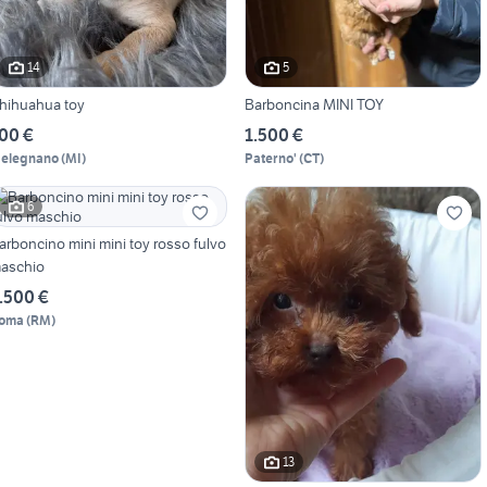
14
5
hihuahua toy
Barboncina MINI TOY
00 €
1.500 €
elegnano
(
MI
)
Paterno'
(
CT
)
6
arboncino mini mini toy rosso fulvo
aschio
.500 €
oma
(
RM
)
13