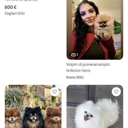
600 €
Cagliari
(
CA
)
4
Volpini di pomerania/spitz
tedesco nano
Roma
(
RM
)