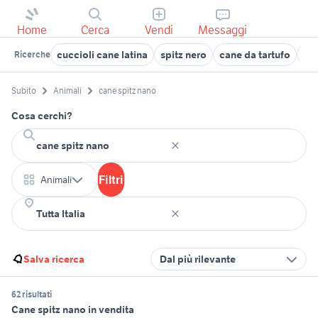
Home
Cerca
Vendi
Messaggi
cuccioli cane latina
spitz nero
cane da tartufo
tra
Ricerche
Subito
Animali
cane spitz nano
Cosa cerchi?
Filtri
Animali
Salva ricerca
Dal più rilevante
62 risultati
Cane spitz nano in vendita