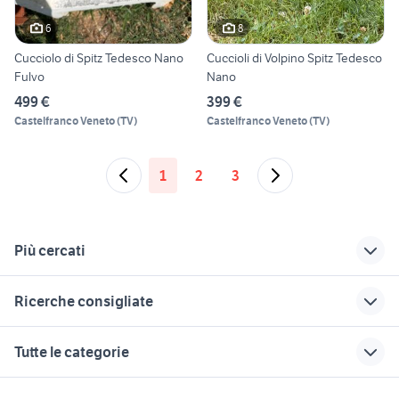
6
8
Cucciolo di Spitz Tedesco Nano
Cuccioli di Volpino Spitz Tedesco
Fulvo
Nano
499 €
399 €
Castelfranco Veneto
(
TV
)
Castelfranco Veneto
(
TV
)
1
2
3
Più cercati
Correlati
Richerche simili
Suggerimenti
Ricerche consigliate
cuccioli cane
spitz nano roma
spitz tedesco nano
terranova
cuccioli dogo argentino roma
regalo animali Sassari provincia
spitz nano bianco
akita inu cucciolo
Tutte le categorie
cane da caccia alla
cane spitz toy
volpino di pomerania animali
bassotto arlecchino
orientale
volpe
Campania
allevamento
cane spitz tedesco
motori
immobili
lavoro e servizi