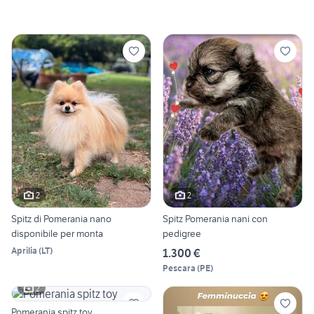
2
2
Spitz di Pomerania nano
Spitz Pomerania nani con
disponibile per monta
pedigree
Aprilia
(
LT
)
1.300 €
Pescara
(
PE
)
2
Pomerania spitz toy