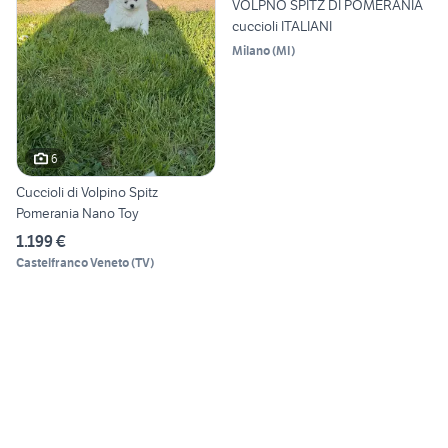
VOLPNO SPITZ DI POMERANIA
cuccioli ITALIANI
Milano
(
MI
)
6
Cuccioli di Volpino Spitz
Pomerania Nano Toy
1.199 €
Castelfranco Veneto
(
TV
)