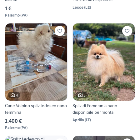
Lecce
(
LE
)
1 €
Palermo
(
PA
)
4
3
Cane Volpino spitz tedesco nano
Spitz di Pomerania nano
femmina
disponibile per monta
Aprilia
(
LT
)
1.400 €
Palermo
(
PA
)