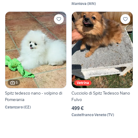
Mantova
(
MN
)
6
Vetrina
Spitz tedesco nano - volpino di
Cucciolo di Spitz Tedesco Nano
Pomerania
Fulvo
Catanzaro
(
CZ
)
499 €
Castelfranco Veneto
(
TV
)