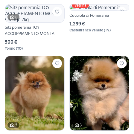
Vetrina
Cucciola di Pomerania
6
1.299 €
Sitz pomerania TOY
Castelfranco Veneto
(
TV
)
ACCOPPIAMENTO MONTA
Orange 2kg
500 €
Torino
(
TO
)
5
3