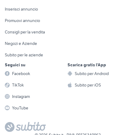
Arredamento e
Console e
Accessori per
Casalinghi
Inserisci annuncio
Videogiochi
animali
Elettrodomestici
Promuovi annuncio
Audio/Video
Musica e Film
Giardino e Fai da te
Consigli per la vendita
Fotografia
Libri e Riviste
Abbigliamento e
Negozi e Aziende
Telefonia
Strumenti Musicali
Accessori
Subito per le aziende
Sports
Tutto per i bambini
Seguici su
Scarica gratis l'App
Biciclette
Facebook
Subito per Android
Collezionismo
TikTok
Subito per iOS
Instagram
YouTube
©
2026
Subito.it - P.IVA 05526340962