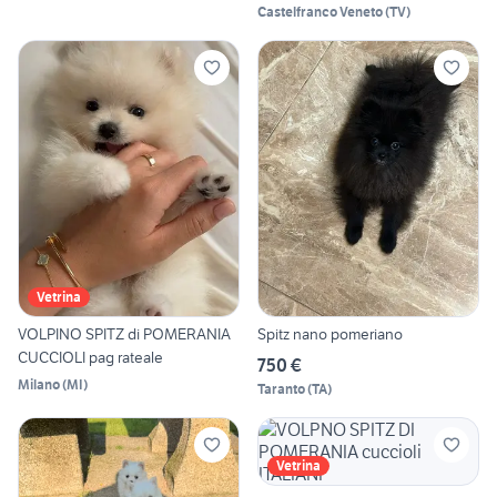
Castelfranco Veneto
(
TV
)
Vetrina
VOLPINO SPITZ di POMERANIA
Spitz nano pomeriano
CUCCIOLI pag rateale
750 €
Milano
(
MI
)
Taranto
(
TA
)
Vetrina