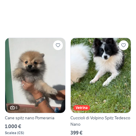
6
Vetrina
Cane spitz nano Pomerania
Cuccioli di Volpino Spitz Tedesco
Nano
1.000 €
399 €
Scalea
(
CS
)