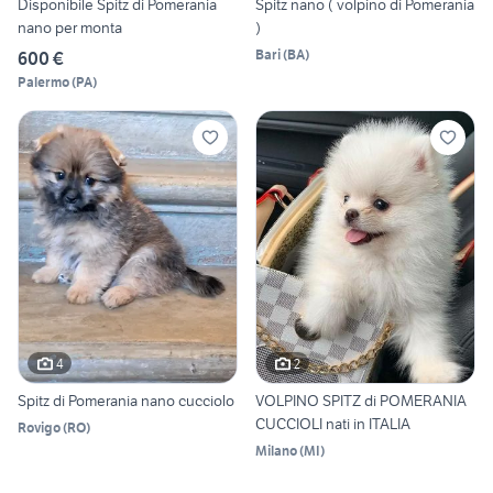
Disponibile Spitz di Pomerania
Spitz nano ( volpino di Pomerania
nano per monta
)
Bari
(
BA
)
600 €
Palermo
(
PA
)
4
2
Spitz di Pomerania nano cucciolo
VOLPINO SPITZ di POMERANIA
CUCCIOLI nati in ITALIA
Rovigo
(
RO
)
Milano
(
MI
)