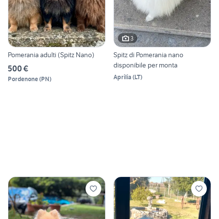
3
Pomerania adulti (Spitz Nano)
Spitz di Pomerania nano
disponibile per monta
500 €
Aprilia
(
LT
)
Pordenone
(
PN
)