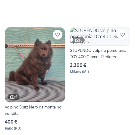
6
STUPENDO volpino pomerania
TOY 400 Grammi Pedigree
2.300 €
Milano
(
MI
)
6
Volpino Spitz Nero da monta no
vendita
400 €
Fano
(
PU
)