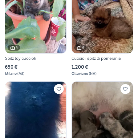
5
6
Spitz toy cuccioli
Cuccioli spitz di pomerania
650 €
1.200 €
Milano
(
MI
)
Ottaviano
(
NA
)