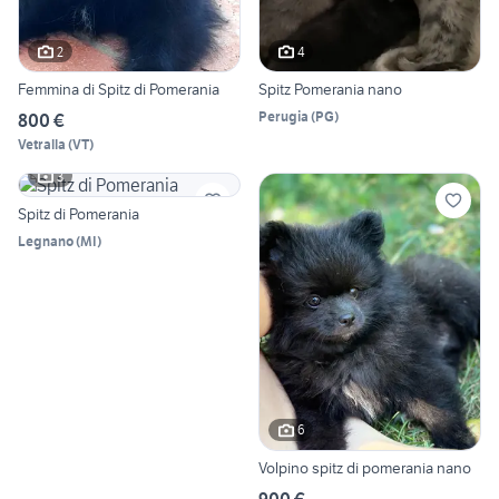
2
4
Femmina di Spitz di Pomerania
Spitz Pomerania nano
Perugia
(
PG
)
800 €
Vetralla
(
VT
)
3
Spitz di Pomerania
Legnano
(
MI
)
6
Volpino spitz di pomerania nano
900 €