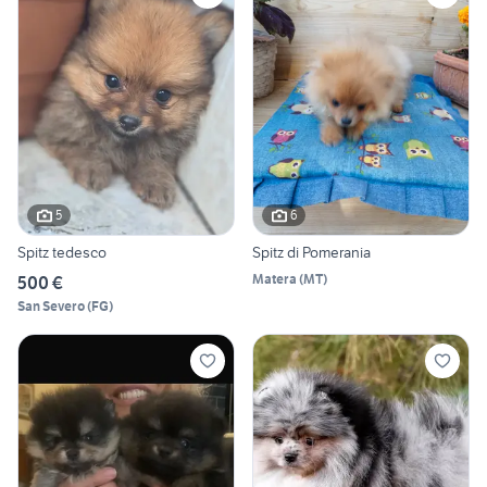
5
6
Spitz tedesco
Spitz di Pomerania
Matera
(
MT
)
500 €
San Severo
(
FG
)