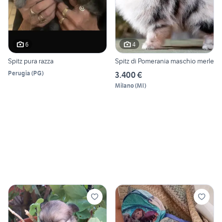
6
4
Spitz pura razza
Spitz di Pomerania maschio merle
Perugia
(
PG
)
3.400 €
Milano
(
MI
)