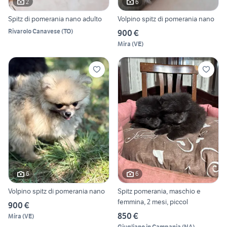
2
6
Spitz di pomerania nano adulto
Volpino spitz di pomerania nano
Rivarolo Canavese
(
TO
)
900 €
Mira
(
VE
)
6
6
Volpino spitz di pomerania nano
Spitz pomerania, maschio e
femmina, 2 mesi, piccol
900 €
850 €
Mira
(
VE
)
Giugliano in Campania
(
NA
)