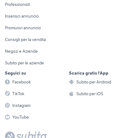
Informatica
Animali
Professionisti
Arredamento e
Console e
Accessori per
Casalinghi
Inserisci annuncio
Videogiochi
animali
Elettrodomestici
Promuovi annuncio
Audio/Video
Musica e Film
Giardino e Fai da te
Consigli per la vendita
Fotografia
Libri e Riviste
Abbigliamento e
Negozi e Aziende
Telefonia
Strumenti Musicali
Accessori
Subito per le aziende
Sports
Tutto per i bambini
Seguici su
Scarica gratis l'App
Biciclette
Facebook
Subito per Android
Collezionismo
TikTok
Subito per iOS
Instagram
YouTube