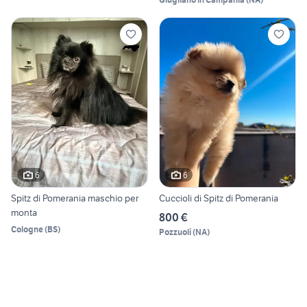
6
6
Spitz di Pomerania maschio per
Cuccioli di Spitz di Pomerania
monta
800 €
Cologne
(
BS
)
Pozzuoli
(
NA
)