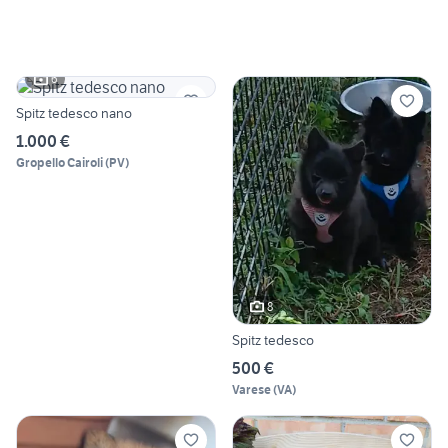
6
Spitz tedesco nano
1.000 €
Gropello Cairoli
(
PV
)
8
Spitz tedesco
500 €
Varese
(
VA
)