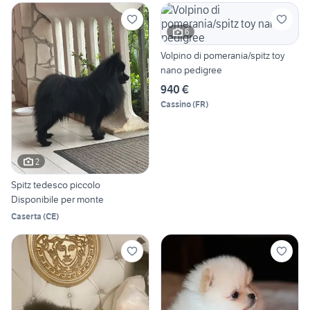
6
Volpino di pomerania/spitz toy
nano pedigree
940 €
Cassino
(
FR
)
2
Spitz tedesco piccolo
Disponibile per monte
Caserta
(
CE
)