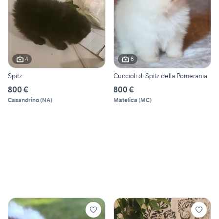
4
6
Spitz
Cuccioli di Spitz della Pomerania
800 €
800 €
Casandrino
(
NA
)
Matelica
(
MC
)