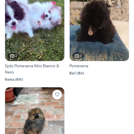
2
3
Spitz Pomerania Mini Bianco &
Pomerania
Nero
Bari
(
BA
)
Roma
(
RM
)