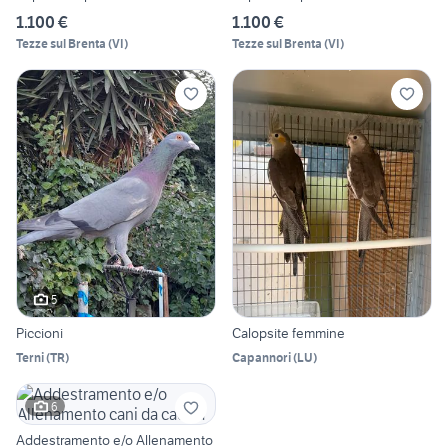
1.100 €
1.100 €
Tezze sul Brenta
(
VI
)
Tezze sul Brenta
(
VI
)
5
Piccioni
Calopsite femmine
Terni
(
TR
)
Capannori
(
LU
)
6
Addestramento e/o Allenamento