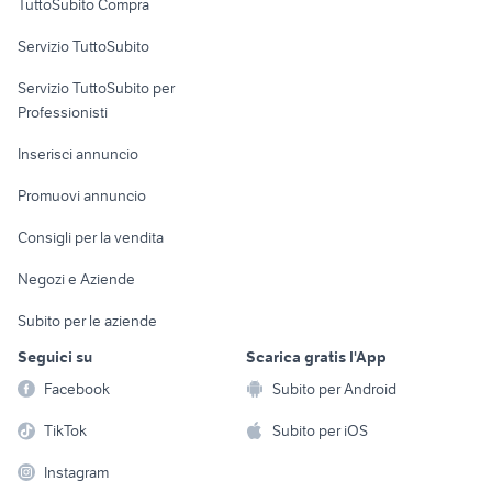
TuttoSubito Compra
commerciali
Servizio TuttoSubito
elettronica
per la casa e la
sports e hobby
Servizio TuttoSubito per
persona
Informatica
Animali
Professionisti
Arredamento e
Console e
Accessori per
Casalinghi
Inserisci annuncio
Videogiochi
animali
Elettrodomestici
Promuovi annuncio
Audio/Video
Musica e Film
Giardino e Fai da te
Consigli per la vendita
Fotografia
Libri e Riviste
Abbigliamento e
Negozi e Aziende
Telefonia
Strumenti Musicali
Accessori
Subito per le aziende
Sports
Tutto per i bambini
Seguici su
Scarica gratis l'App
Biciclette
Facebook
Subito per Android
Collezionismo
TikTok
Subito per iOS
Instagram