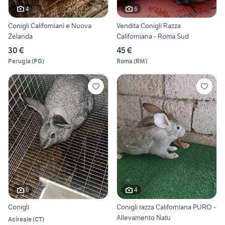
4
6
Conigli Californiani e Nuova
Vendita Conigli Razza
Zelanda
Californiana - Roma Sud
30 €
45 €
Perugia
(
PG
)
Roma
(
RM
)
6
4
Conigli
Conigli razza Californiana PURO -
Allevamento Natu
Acireale
(
CT
)