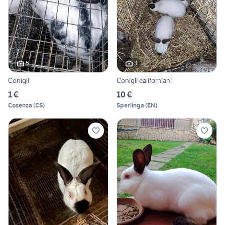
5
3
Conigli
Conigli californiani
1 €
10 €
Cosenza
(
CS
)
Sperlinga
(
EN
)