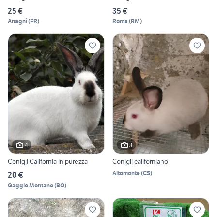
25 €
35 €
Anagni
(
FR
)
Roma
(
RM
)
4
3
Conigli California in purezza
Conigli californiano
Altomonte
(
CS
)
20 €
Gaggio Montano
(
BO
)