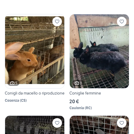
5
3
Conigli da macello o riproduzione
Coniglie femmine
Cosenza
(
CS
)
20 €
Caulonia
(
RC
)