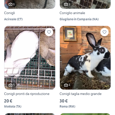
6
3
Conigli
Coniglio animale
Acireale
(
CT
)
Giugliano in Campania
(
NA
)
5
4
Conigli pronti da riproduzione
Conigli taglia medio grande
20 €
30 €
Mottola
(
TA
)
Roma
(
RM
)