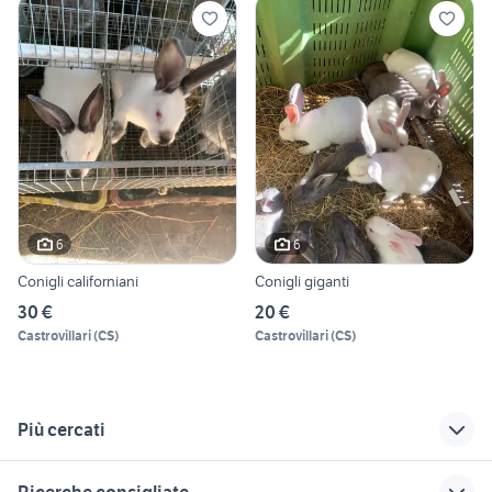
6
6
Conigli californiani
Conigli giganti
30 €
20 €
Castrovillari
(
CS
)
Castrovillari
(
CS
)
Più cercati
Correlati
Richerche simili
Suggerimenti