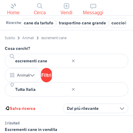
Home
Cerca
Vendi
Messaggi
cane da tartufo
trasportino cane grande
cuccioli d
Ricerche
Subito
Animali
escrementi cane
Cosa cerchi?
Filtri
Animali
Salva ricerca
Dal più rilevante
2 risultati
Escrementi cane in vendita