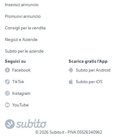
Console e
Accessori per
Casalinghi
Inserisci annuncio
Videogiochi
animali
Elettrodomestici
Promuovi annuncio
Audio/Video
Musica e Film
Giardino e Fai da te
Consigli per la vendita
Fotografia
Libri e Riviste
Abbigliamento e
Negozi e Aziende
Telefonia
Strumenti Musicali
Accessori
Subito per le aziende
Sports
Tutto per i bambini
Seguici su
Scarica gratis l'App
Biciclette
Facebook
Subito per Android
Collezionismo
TikTok
Subito per iOS
Instagram
YouTube
©
2026
Subito.it - P.IVA 05526340962