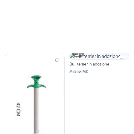
6
Bull terrier in adozione
Milano
(
MI
)