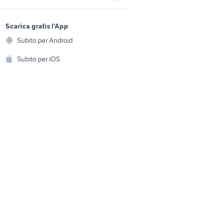
piccione ternano
sports e hobby
a
Scarica gratis l'App
Animali
li
animali Pralormo
Subito per Android
ento e
Accessori per animali
hi
Subito per iOS
onzo
animali Melissano
Musica e Film
omestici
Libri e Riviste
e Fai da te
Strumenti Musicali
amento e
ri
Sports
 i bambini
Biciclette
Collezionismo