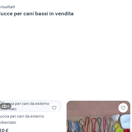
 risultati
ucce per cani bassi in vendita
6
uccia per cani da esterno
oibentato
10 €