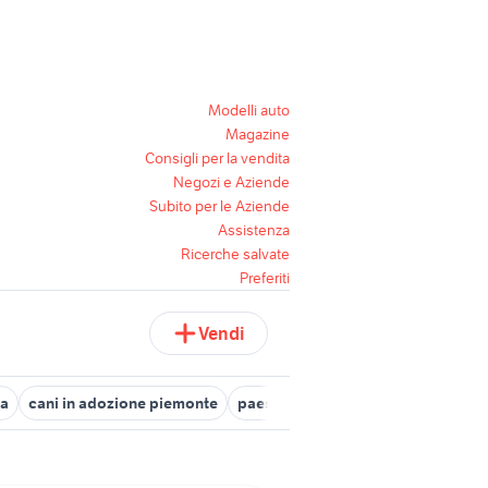
Modelli auto
Magazine
Consigli per la vendita
Negozi e Aziende
Subito per le Aziende
Assistenza
Ricerche salvate
Preferiti
Vendi
ia
cani in adozione piemonte
paesi bassi
cani da adottare bre