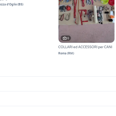
ezza d'Oglio
(
BS
)
6
COLLARI ed ACCESSORI per CANI
Roma
(
RM
)
icherche simili
Suggerimenti
uccia termica cani
cuccia doppia per cani
nimali Salerno
ucce per cani piccola taglia da
regalo cuccioli taranto
bovaro del bernese animali
scambio e vendo
nterno