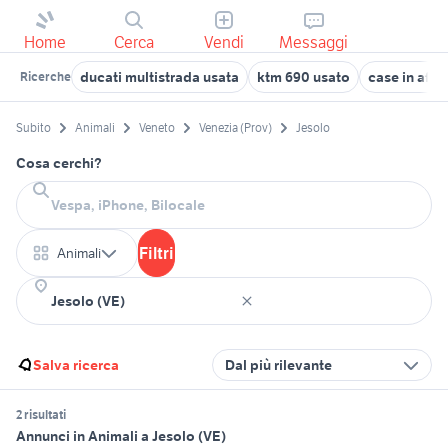
Home
Cerca
Vendi
Messaggi
ducati multistrada usata
ktm 690 usato
case in affi
Ricerche
Subito
Animali
Veneto
Venezia (Prov)
Jesolo
Cosa cerchi?
Filtri
Animali
Salva ricerca
Dal più rilevante
2 risultati
Annunci in Animali a Jesolo (VE)