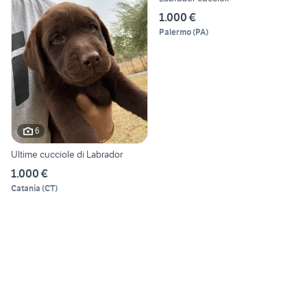
1.000 €
Palermo
(
PA
)
6
Ultime cucciole di Labrador
1.000 €
Catania
(
CT
)