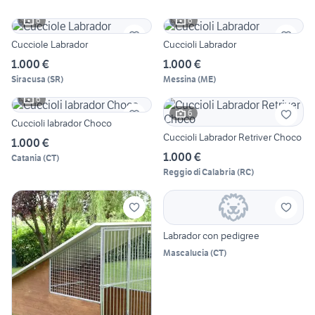
6
6
Cucciole Labrador
Cuccioli Labrador
1.000 €
1.000 €
Siracusa
(
SR
)
Messina
(
ME
)
6
6
Cuccioli labrador Choco
Cuccioli Labrador Retriver Choco
1.000 €
1.000 €
Catania
(
CT
)
Reggio di Calabria
(
RC
)
Labrador con pedigree
Mascalucia
(
CT
)