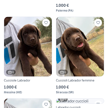
1.000 €
Palermo
(
PA
)
6
6
Cucciole Labrador
Cuccioli Labrador femmine
1.000 €
1.000 €
Messina
(
ME
)
Siracusa
(
SR
)
6
Labrador cuccioli