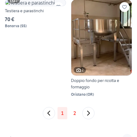
2
Testiera e parastinchi
70 €
Bonorva
(
SS
)
2
Doppio fondo per ricotta e
formaggio
Oristano
(
OR
)
1
2