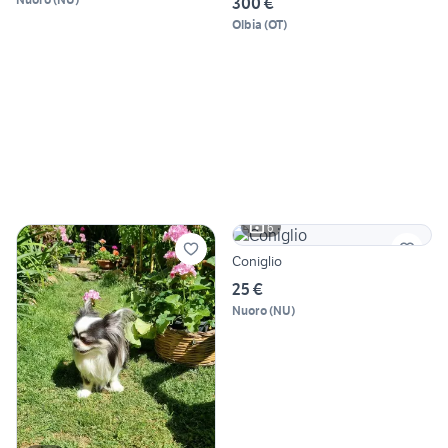
300 €
Olbia
(
OT
)
6
Coniglio
25 €
Nuoro
(
NU
)