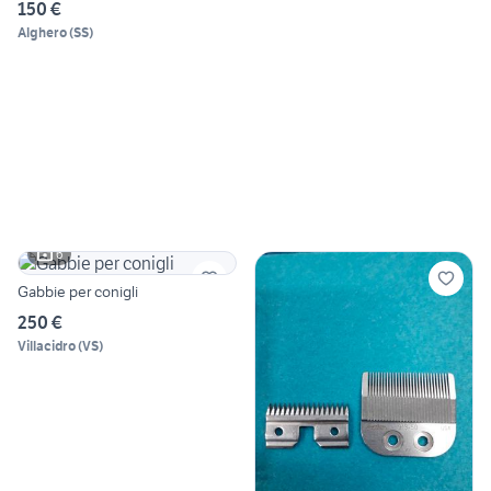
nebulizza
150 €
Alghero
(
SS
)
6
Gabbie per conigli
250 €
Villacidro
(
VS
)