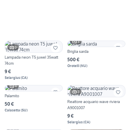
3
3
Briglia sarda
Lampada neon T5 juwel 35watt
500 €
74cm
Orotelli
(
NU
)
9 €
Selargius
(
CA
)
4
2
Palamito
Reattore acquario wave riviera
50 €
A9001007
Calasetta
(
SU
)
9 €
Selargius
(
CA
)