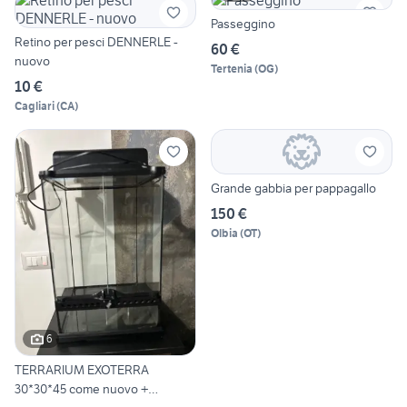
Passeggino
Retino per pesci DENNERLE -
60 €
nuovo
Tertenia
(
OG
)
10 €
Cagliari
(
CA
)
Grande gabbia per pappagallo
150 €
Olbia
(
OT
)
6
TERRARIUM EXOTERRA
30*30*45 come nuovo +