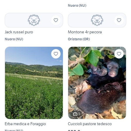
Nuoro
(
NU
)
Jack russel puro
Montone 4r pecora
Nuoro
(
NU
)
Oristano
(
OR
)
3
Erba medica e Foraggio
Cuccioli pastore tedesco
Nuoro
(
NU
)