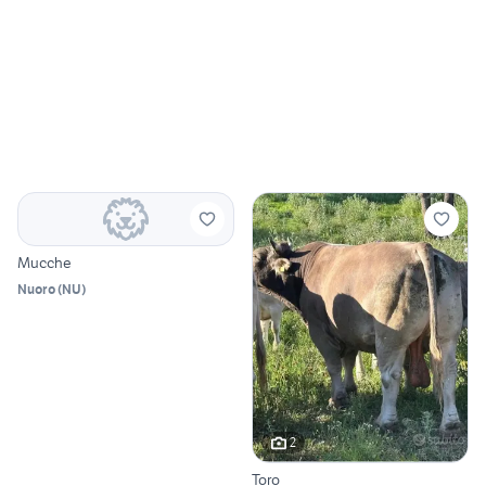
Mucche
Nuoro
(
NU
)
2
Toro