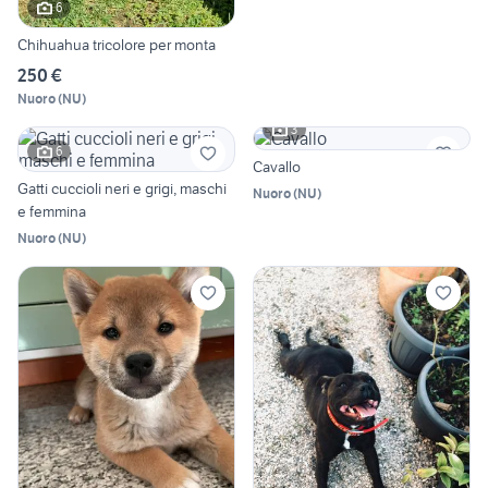
6
Chihuahua tricolore per monta
250 €
Nuoro
(
NU
)
3
6
Cavallo
Gatti cuccioli neri e grigi, maschi
Nuoro
(
NU
)
e femmina
Nuoro
(
NU
)