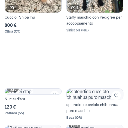
4
5
Cuccioli Shiba Inu
Staffy maschio con Pedigree per
accoppiamento
800 €
Siniscola
(
NU
)
Olbia
(
OT
)
6
Nuclei d'api
splendido cucciolo chihuahua
120 €
puro maschio
Pattada
(
SS
)
Bosa
(
OR
)
3