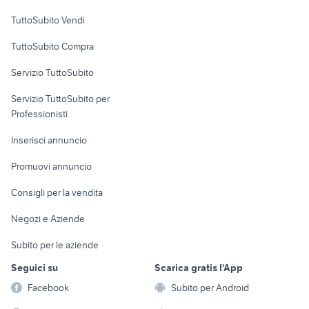
Case vacanza
TuttoSubito Vendi
Uffici e Locali
TuttoSubito Compra
commerciali
Servizio TuttoSubito
elettronica
per la casa e la
sports e hobby
Servizio TuttoSubito per
persona
Informatica
Animali
Professionisti
Arredamento e
Console e
Accessori per
Casalinghi
Inserisci annuncio
Videogiochi
animali
Elettrodomestici
Promuovi annuncio
Audio/Video
Musica e Film
Giardino e Fai da te
Consigli per la vendita
Fotografia
Libri e Riviste
Abbigliamento e
Negozi e Aziende
Telefonia
Strumenti Musicali
Accessori
Subito per le aziende
Sports
Tutto per i bambini
Seguici su
Scarica gratis l'App
Biciclette
Facebook
Subito per Android
Collezionismo