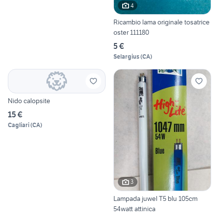
4
Ricambio lama originale tosatrice
oster 111180
5 €
Selargius
(
CA
)
Nido calopsite
15 €
Cagliari
(
CA
)
3
Lampada juwel T5 blu 105cm
54watt attinica