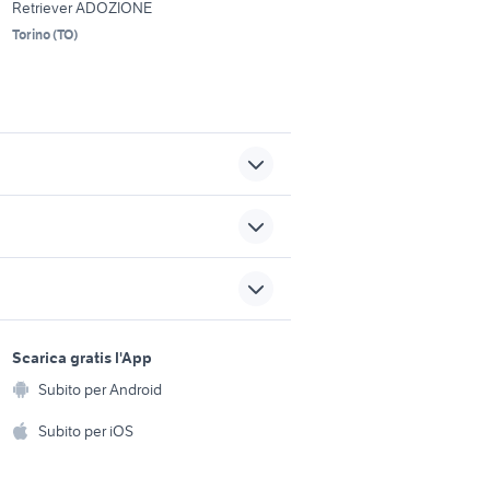
Retriever ADOZIONE
Torino
(
TO
)
yorkshire pelo lungo
accessori per animali Trapani
provincia
sports e hobby
a
Scarica gratis l'App
i
regalo cuccioli taranto
Animali
Subito per Android
ento e
dita
asini animali Molise
Accessori per animali
hi
Subito per iOS
Musica e Film
omestici