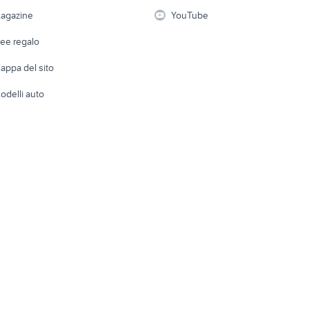
i
Fotografia
Giardino 
agazine
YouTube
Attrezzature di lavoro
Telefonia
Abbigli
dee regalo
Accesso
e altro
appa del sito
Tutto per
odelli auto