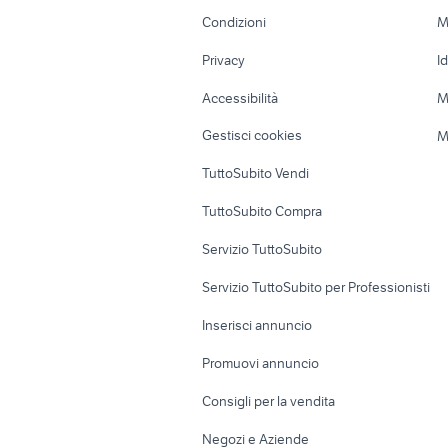
Accessori Moto
Terreni e rustic
Condizioni
M
Nautica
Garage e box
Privacy
I
Caravan e Camper
Loft, mansarde 
Accessibilità
M
Veicoli commerciali
Case vacanza
Gestisci cookies
M
Uffici e Locali
TuttoSubito Vendi
commerciali
TuttoSubito Compra
Servizio TuttoSubito
Servizio TuttoSubito per Professionisti
Inserisci annuncio
Promuovi annuncio
Consigli per la vendita
Negozi e Aziende