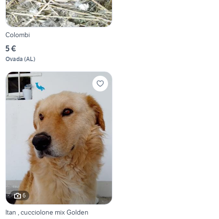
Colombi
5 €
Ovada
(
AL
)
6
Itan , cucciolone mix Golden