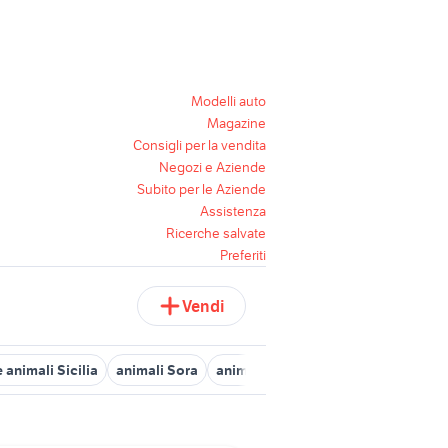
Modelli auto
Magazine
Consigli per la vendita
Negozi e Aziende
Subito per le Aziende
Assistenza
Ricerche salvate
Preferiti
Vendi
 animali Sicilia
animali Sora
animali Roma
maltese animali E