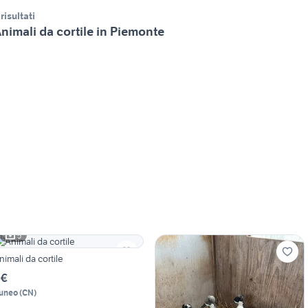
 risultati
nimali da cortile in Piemonte
5
nimali da cortile
 €
uneo
(
CN
)