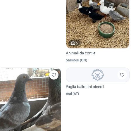
5
Animali da cortile
Salmour
(
CN
)
Paglia ballottini piccoli
Asti
(
AT
)