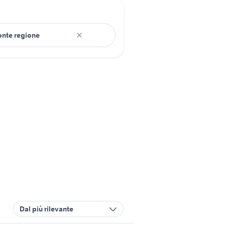
Dal più rilevante