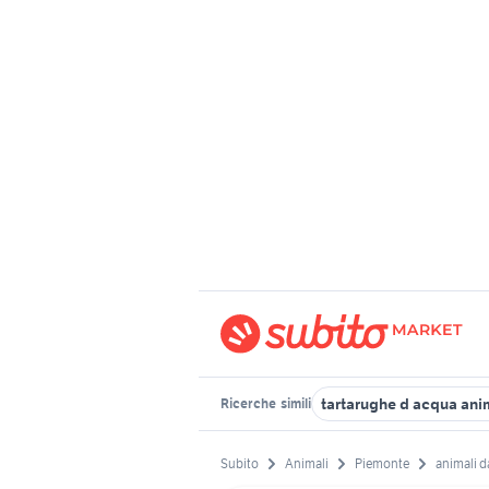
tartarughe d acqua ani
Ricerche
simili
Subito
Animali
Piemonte
animali da