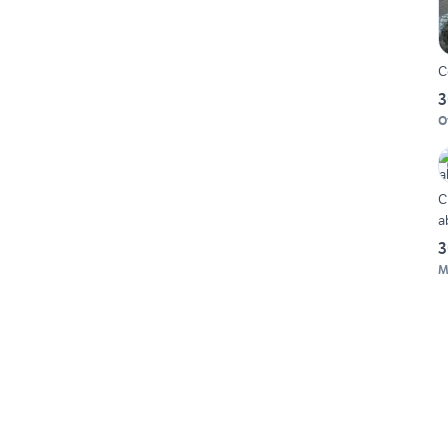
C
3
O
C
a
3
M