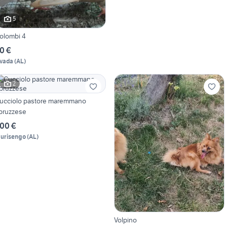
5
olombi 4
0 €
vada
(
AL
)
2
ucciolo pastore maremmano
bruzzese
00 €
urisengo
(
AL
)
Volpino