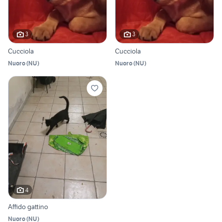
3
3
Cucciola
Cucciola
Nuoro
(
NU
)
Nuoro
(
NU
)
4
Affido gattino
Nuoro
(
NU
)