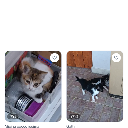
2
3
Micina coccolissima
Gattini