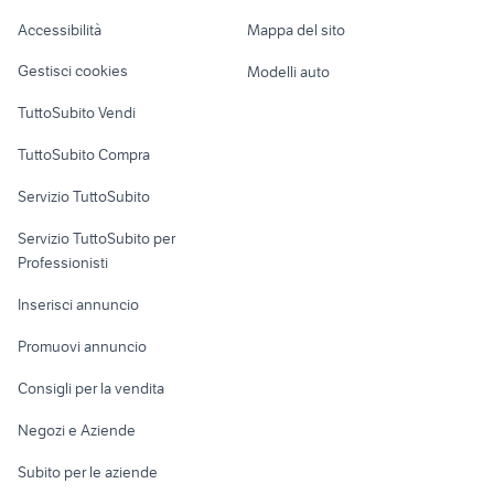
Caravan e Camper
Accessibilità
Mappa del sito
Loft, mansarde e
Veicoli commerciali
altro
Gestisci cookies
Modelli auto
Case vacanza
TuttoSubito Vendi
Uffici e Locali
TuttoSubito Compra
commerciali
Servizio TuttoSubito
elettronica
per la casa e la
sports e hobby
Servizio TuttoSubito per
persona
Informatica
Animali
Professionisti
Arredamento e
Console e
Accessori per
Casalinghi
Inserisci annuncio
Videogiochi
animali
Elettrodomestici
Promuovi annuncio
Audio/Video
Musica e Film
Giardino e Fai da te
Consigli per la vendita
Fotografia
Libri e Riviste
Abbigliamento e
Negozi e Aziende
Telefonia
Strumenti Musicali
Accessori
Subito per le aziende
Sports
Tutto per i bambini