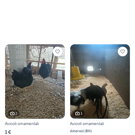
2
3
Avicoli ornamentali
Avicoli ornamentali
Amorosi
(
BN
)
1 €