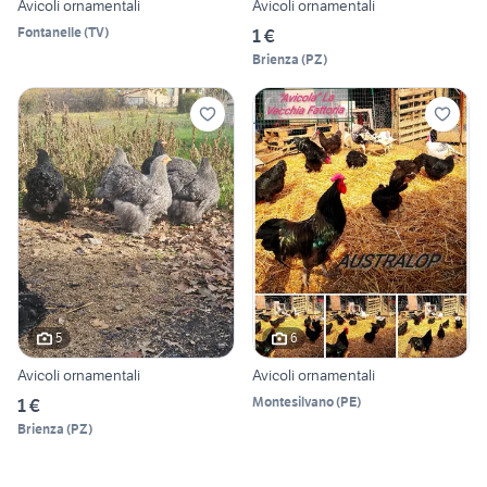
Avicoli ornamentali
Avicoli ornamentali
Fontanelle
(
TV
)
1 €
Brienza
(
PZ
)
5
6
Avicoli ornamentali
Avicoli ornamentali
Montesilvano
(
PE
)
1 €
Brienza
(
PZ
)