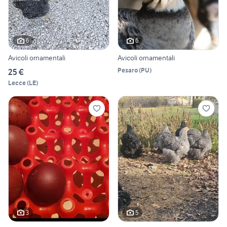
6
6
Avicoli ornamentali
Avicoli ornamentali
Pesaro
(
PU
)
25 €
Lecce
(
LE
)
3
5