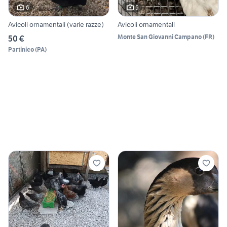
6
5
Avicoli ornamentali (varie razze)
Avicoli ornamentali
Monte San Giovanni Campano
(
FR
)
50 €
Partinico
(
PA
)