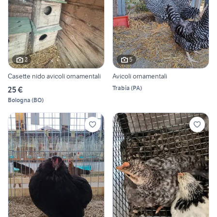
2
5
Casette nido avicoli ornamentali
Avicoli ornamentali
Trabia
(
PA
)
25 €
Bologna
(
BO
)