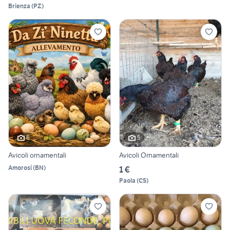
Brienza
(
PZ
)
6
5
Avicoli ornamentali
Avicoli Ornamentali
Amorosi
(
BN
)
1 €
Paola
(
CS
)