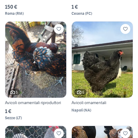
150 €
1 €
Roma
(
RM
)
Cesena
(
FC
)
6
6
Avicoli ornamentali riproduttori
Avicoli ornamentali
Napoli
(
NA
)
1 €
Sezze
(
LT
)