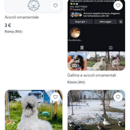
Avicoli ornamentale
3 €
Roma
(
RM
)
6
Galline e avicoli ornamentali
Rimini
(
RN
)