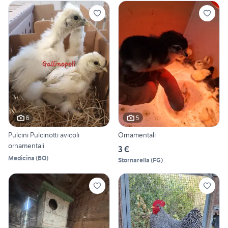
6
5
Pulcini Pulcinotti avicoli
Ornamentali
ornamentali
3 €
Medicina
(
BO
)
Stornarella
(
FG
)