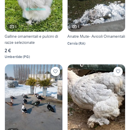
6
4
Galline ornamentali e pulcini di
Anatre Mute- Avicoli Ornamentali
razze selezionate
Cervia
(
RA
)
2 €
Umbertide
(
PG
)