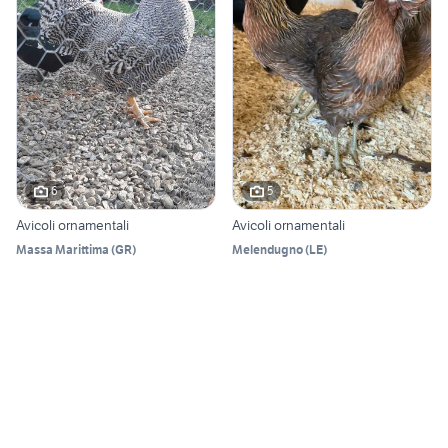
6
5
Avicoli ornamentali
Avicoli ornamentali
Massa Marittima
(
GR
)
Melendugno
(
LE
)