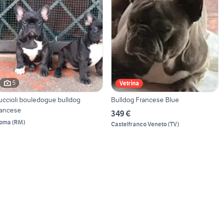
5
Vetrina
uccioli bouledogue bulldog
Bulldog Francese Blue
rancese
349 €
oma
(
RM
)
Castelfranco Veneto
(
TV
)