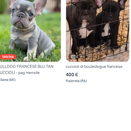
4
Vetrina
ULLDOG FRANCESE BLU TAN
cuccioli di bouledogue francese
UCCIOLI - pag mensile
400 €
ilano
(
MI
)
Palermo
(
PA
)