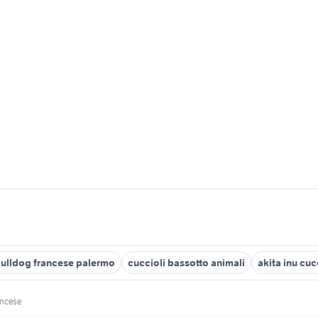
ulldog francese palermo
cuccioli bassotto animali
akita inu cuc
ancese