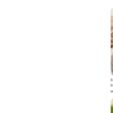
B
B
M