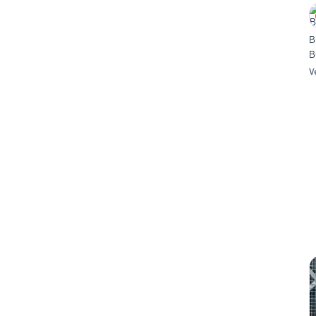
B
B
V