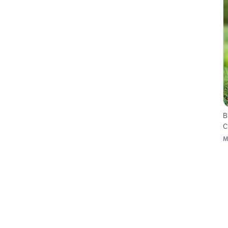
B
C
M