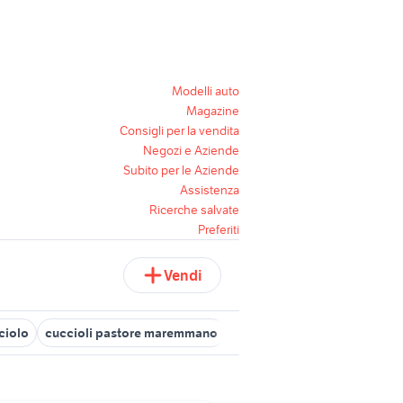
Modelli auto
Magazine
Consigli per la vendita
Negozi e Aziende
Subito per le Aziende
Assistenza
Ricerche salvate
Preferiti
Vendi
ciolo
cuccioli pastore maremmano
regalo cuccioli taranto
cuc