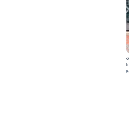
c
f
R