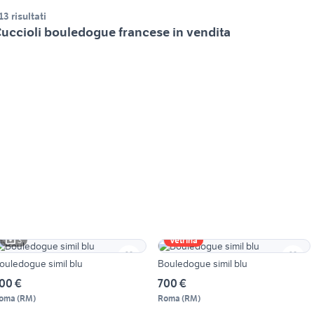
13 risultati
uccioli bouledogue francese in vendita
3
Vetrina
ouledogue simil blu
Bouledogue simil blu
00 €
700 €
oma
(
RM
)
Roma
(
RM
)