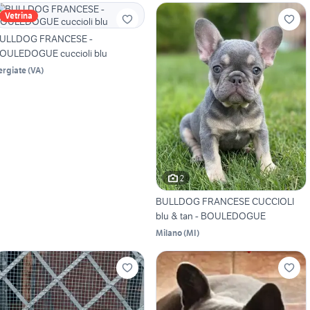
Vetrina
ULLDOG FRANCESE -
OULEDOGUE cuccioli blu
ergiate
(
VA
)
2
BULLDOG FRANCESE CUCCIOLI
blu & tan - BOULEDOGUE
Milano
(
MI
)