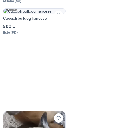
Milano
(
MI
)
6
Cuccioli bulldog francese
800 €
Este
(
PD
)