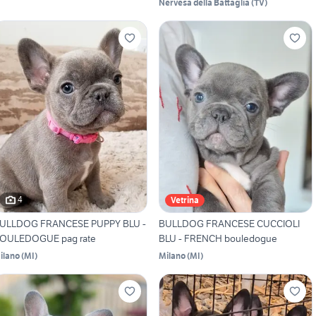
Nervesa della Battaglia
(
TV
)
4
Vetrina
ULLDOG FRANCESE PUPPY BLU -
BULLDOG FRANCESE CUCCIOLI
OULEDOGUE pag rate
BLU - FRENCH bouledogue
ilano
(
MI
)
Milano
(
MI
)