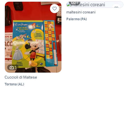
4
maltesini coreani
Palermo
(
PA
)
5
Cuccioli di Maltese
Tortona
(
AL
)