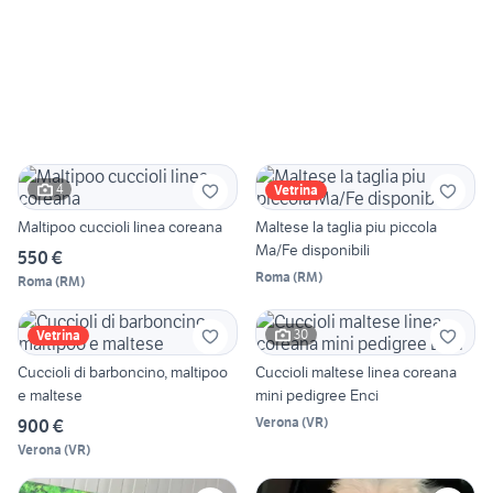
4
Vetrina
Maltipoo cuccioli linea coreana
Maltese la taglia piu piccola
Ma/Fe disponibili
550 €
Roma
(
RM
)
Roma
(
RM
)
30
Vetrina
Cuccioli di barboncino, maltipoo
Cuccioli maltese linea coreana
e maltese
mini pedigree Enci
Verona
(
VR
)
900 €
Verona
(
VR
)