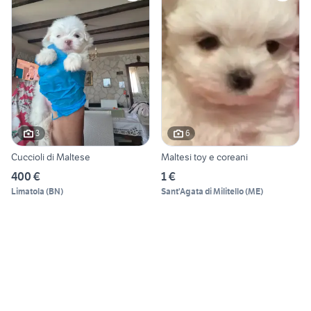
3
6
Cuccioli di Maltese
Maltesi toy e coreani
400 €
1 €
Limatola
(
BN
)
Sant'Agata di Militello
(
ME
)