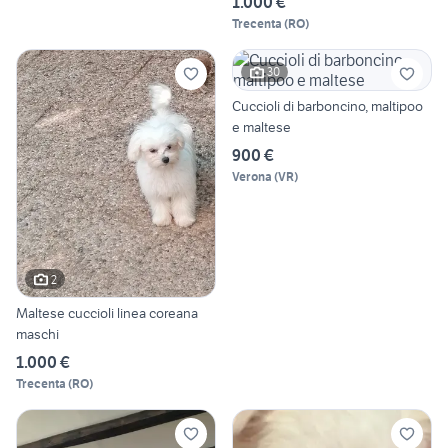
1.000 €
Trecenta
(
RO
)
30
Cuccioli di barboncino, maltipoo
e maltese
900 €
Verona
(
VR
)
2
Maltese cuccioli linea coreana
maschi
1.000 €
Trecenta
(
RO
)