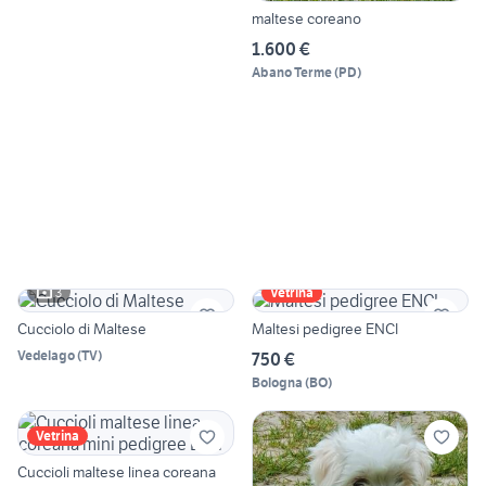
maltese coreano
1.600 €
Abano Terme
(
PD
)
3
Vetrina
Cucciolo di Maltese
Maltesi pedigree ENCI
Vedelago
(
TV
)
750 €
Bologna
(
BO
)
Vetrina
Cuccioli maltese linea coreana