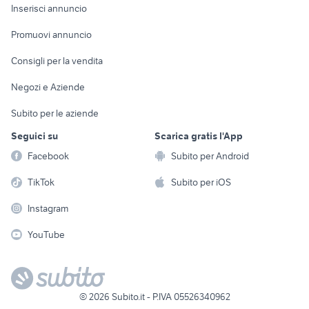
Console e
Accessori per
Casalinghi
Inserisci annuncio
Videogiochi
animali
Elettrodomestici
Promuovi annuncio
Audio/Video
Musica e Film
Giardino e Fai da te
Consigli per la vendita
Fotografia
Libri e Riviste
Abbigliamento e
Negozi e Aziende
Telefonia
Strumenti Musicali
Accessori
Subito per le aziende
Sports
Tutto per i bambini
Seguici su
Scarica gratis l'App
Biciclette
Facebook
Subito per Android
Collezionismo
TikTok
Subito per iOS
Instagram
YouTube
©
2026
Subito.it - P.IVA 05526340962