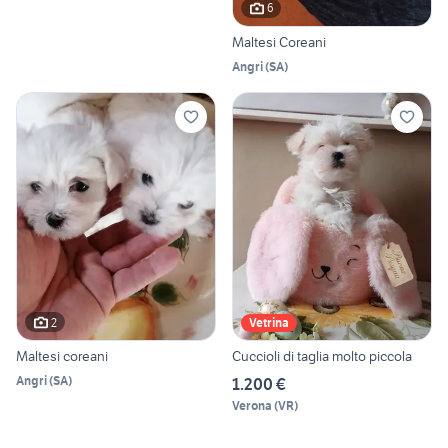
6
Maltesi Coreani
Angri
(
SA
)
2
Vetrina
Maltesi coreani
Cuccioli di taglia molto piccola
Angri
(
SA
)
1.200 €
Verona
(
VR
)