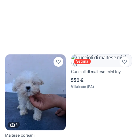
Vetrina
Cuccioli di maltese mini toy
550 €
Villabate
(
PA
)
5
Maltese coreani