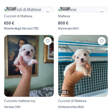
4
3
Cuccioli di Maltese
Maltese
650 €
800 €
Roseto degli Abruzzi
(
TE
)
Macerata
(
MC
)
4
Cucciolo maltese toy
Cuccioli di Maltese
Verona
(
VR
)
Civitavecchia
(
RM
)