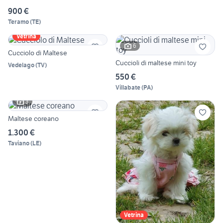
900 €
Teramo
(
TE
)
Vetrina
6
Cucciolo di Maltese
Cuccioli di maltese mini toy
Vedelago
(
TV
)
550 €
Villabate
(
PA
)
3
Maltese coreano
1.300 €
Taviano
(
LE
)
Vetrina