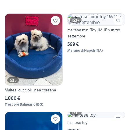
4
maltese mini Toy 1M 1F x inizio
settembre
599 €
Marano di Napoli
(
NA
)
3
Maltesi cuccioli linea coreana
1.000 €
Trescore Balneario
(
BG
)
2
maltese toy