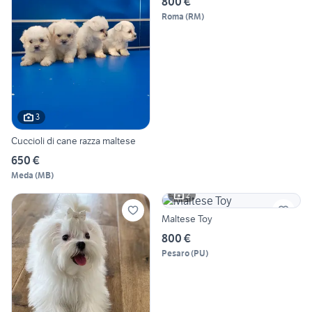
800 €
Roma
(
RM
)
3
Cuccioli di cane razza maltese
650 €
Meda
(
MB
)
2
Maltese Toy
800 €
Pesaro
(
PU
)