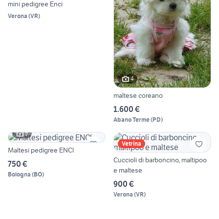
mini pedigree Enci
Verona
(
VR
)
4
maltese coreano
1.600 €
Abano Terme
(
PD
)
5
Vetrina
Maltesi pedigree ENCI
Cuccioli di barboncino, maltipoo
750 €
e maltese
Bologna
(
BO
)
900 €
Verona
(
VR
)