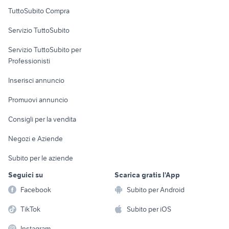
Uffici e Locali
TuttoSubito Compra
commerciali
Servizio TuttoSubito
elettronica
per la casa e la
sports e hobby
Servizio TuttoSubito per
persona
Informatica
Animali
Professionisti
Arredamento e
Console e
Accessori per
Casalinghi
Inserisci annuncio
Videogiochi
animali
Elettrodomestici
Promuovi annuncio
Audio/Video
Musica e Film
Giardino e Fai da te
Consigli per la vendita
Fotografia
Libri e Riviste
Abbigliamento e
Negozi e Aziende
Telefonia
Strumenti Musicali
Accessori
Subito per le aziende
Sports
Tutto per i bambini
Seguici su
Scarica gratis l'App
Biciclette
Facebook
Subito per Android
Collezionismo
TikTok
Subito per iOS
Instagram