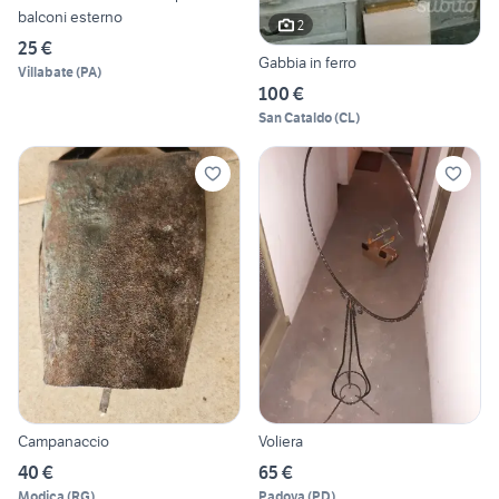
balconi esterno
2
25 €
Gabbia in ferro
Villabate
(
PA
)
100 €
San Cataldo
(
CL
)
Campanaccio
Voliera
40 €
65 €
Modica
(
RG
)
Padova
(
PD
)