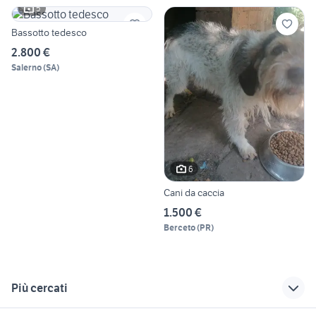
5
Bassotto tedesco
2.800 €
Salerno
(
SA
)
6
Cani da caccia
1.500 €
Berceto
(
PR
)
Più cercati