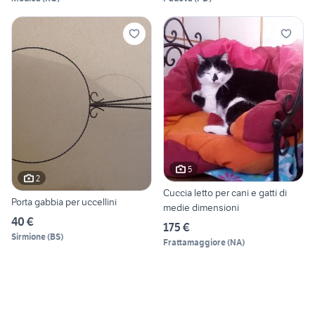
5
2
Cuccia letto per cani e gatti di
Porta gabbia per uccellini
medie dimensioni
40 €
175 €
Sirmione
(
BS
)
Frattamaggiore
(
NA
)