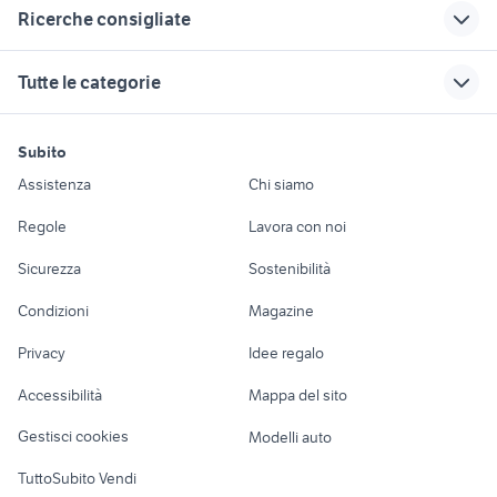
Correlati
Richerche simili
Suggerimenti
Ricerche consigliate
specchio ferro
recinzioni in ferro
cavalli paint horse
battuto
animali
pastore del caucaso
regalo cuccioli taranto
caridina
Tutte le categorie
collezionismo
ferro di cavallo
balle di fieno
schnauzer nano nero argento
regalo animali
carpentiere ferro
canarini in vendita
Siracusa provincia
spagnolo animali Campania
cuccioli rosignano marittimo
motori
immobili
lavoro e servizi
ferro da stiro bosch
veneto
pastore animali
Subito
maltipoo verona
cuccioli salerno
sensixx
Auto
Appartamenti
Offerte di lavoro
bassotto arlecchino
Sardegna
Assistenza
Chi siamo
cuccioli da tartufo animali Lazio
cani taglia molto piccola
capannoni in ferro
allevamento
cuccioli pastore
Accessori Auto
Camere/Posti letto
Servizi
Veneto
gatto maltese
allevamento cani vicenza
jack russel piemonte
maremmano
Regole
Lavora con noi
ferro da stiro
Moto e Scooter
Ville singole e a
Candidati in cerca di
cuccioli bassotto
cuccioli border collie
cane lupo cecoslovacco roma
pulcini roma
Sicurezza
Sostenibilità
professionale
schiera
lavoro
animali
roma
pecore in vendita sardegna
maine coon gigante
Accessori Moto
in ferro usato animali
galline animali
Condizioni
Magazine
Terreni e rustici
Attrezzature di
gallina araucana animali
vendo cani sicilia
letti ferro animali
Agrigento provincia
Nautica
lavoro
axolotl
cani da caccia in vendita
Privacy
Idee regalo
Garage e box
Caravan e Camper
Accessibilità
Mappa del sito
Loft, mansarde e
Veicoli commerciali
altro
Gestisci cookies
Modelli auto
Case vacanza
TuttoSubito Vendi