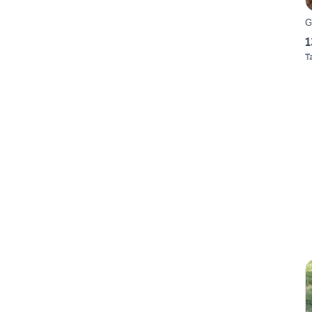
G
1
T