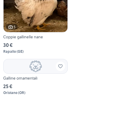
5
Coppie gallinelle nane
30 €
Rapallo
(
GE
)
Galline ornamentali
25 €
Oristano
(
OR
)