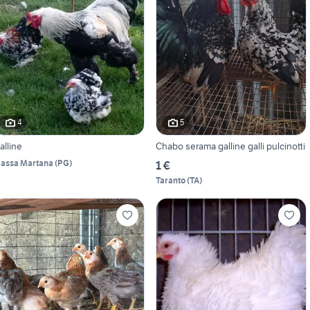
4
5
alline
Chabo serama galline galli pulcinotti
assa Martana
(
PG
)
1 €
Taranto
(
TA
)