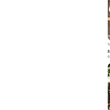
T
8
C