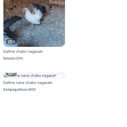
5
Galline chabo nagasaki
Saluzzo
(
CN
)
3
Galline nane chabo nagasaki
Campogalliano
(
MO
)