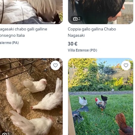
2
agasaki chabo galli galline
Coppia gallo gallina Chabo
onsegno Italia
Nagasaki
alermo
(
PA
)
30 €
Villa Estense
(
PD
)
5