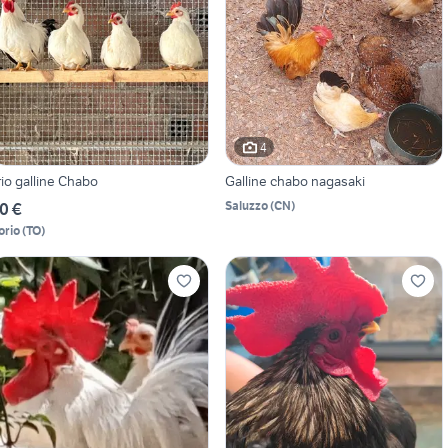
4
rio galline Chabo
Galline chabo nagasaki
Saluzzo
(
CN
)
0 €
orio
(
TO
)