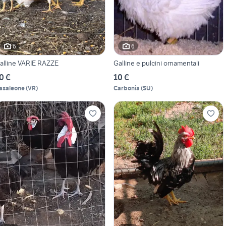
6
6
alline VARIE RAZZE
Galline e pulcini ornamentali
0 €
10 €
asaleone
(
VR
)
Carbonia
(
SU
)