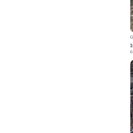
G
1
C