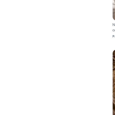
N
c
P