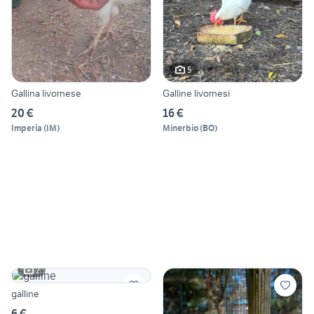
5
Gallina livornese
Galline livornesi
20 €
16 €
Imperia
(
IM
)
Minerbio
(
BO
)
2
galline
6 €