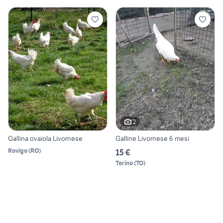
2
Gallina ovaiola Livornese
Galline Livornese 6 mesi
Rovigo
(
RO
)
15 €
Torino
(
TO
)