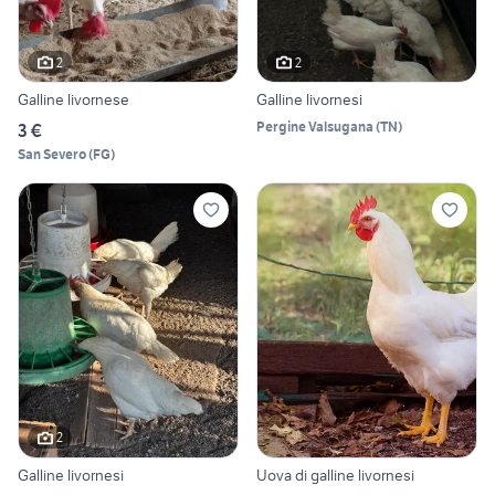
2
2
Galline livornese
Galline livornesi
Pergine Valsugana
(
TN
)
3 €
San Severo
(
FG
)
2
Galline livornesi
Uova di galline livornesi