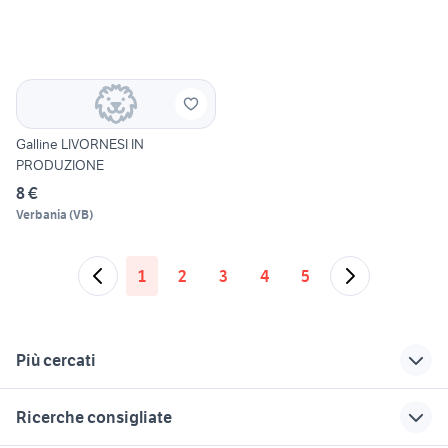
Galline LIVORNESI IN
PRODUZIONE
8 €
Verbania
(
VB
)
1
2
3
4
5
Più cercati
Correlati
Richerche simili
Suggerimenti
Ricerche consigliate
recinto per galline
galline cinesi
golden retriever