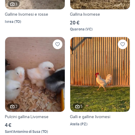
3
Galline livornesi e rosse
Gallina livornese
Ivrea
(
TO
)
20 €
Quarona
(
VC
)
2
5
Pulcini gallina Livornese
Galli e galline livornesi
Atella
(
PZ
)
4 €
Sant'Antonino di Susa
(
TO
)