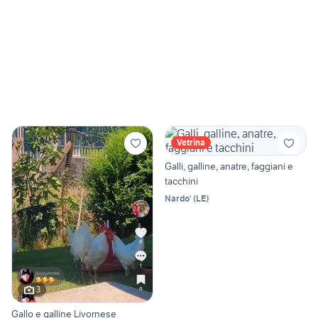
Vetrina
Galli, galline, anatre, faggiani e
tacchini
Nardo'
(
LE
)
3
Gallo e galline Livornese