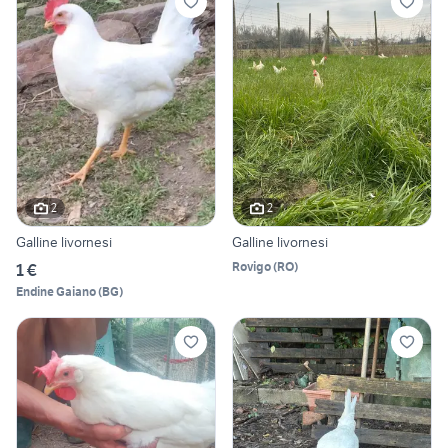
2
2
Galline livornesi
Galline livornesi
Rovigo
(
RO
)
1 €
Endine Gaiano
(
BG
)