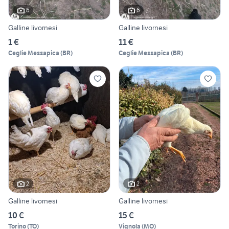
6
6
Galline livornesi
Galline livornesi
1 €
11 €
Ceglie Messapica
(
BR
)
Ceglie Messapica
(
BR
)
2
2
Galline livornesi
Galline livornesi
10 €
15 €
Torino
(
TO
)
Vignola
(
MO
)