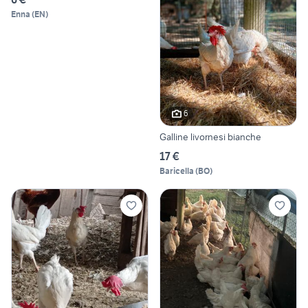
Enna
(
EN
)
6
Galline livornesi bianche
17 €
Baricella
(
BO
)