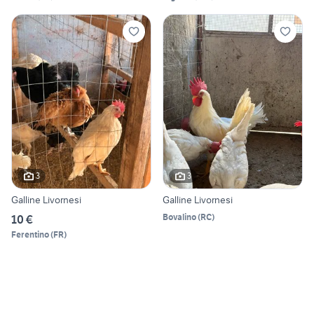
3
3
Galline Livornesi
Galline Livornesi
Bovalino
(
RC
)
10 €
Ferentino
(
FR
)