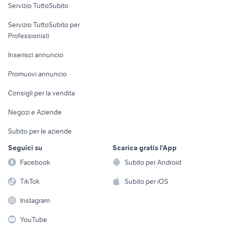
Servizio TuttoSubito
elettronica
per la casa e la
sports e hobby
Servizio TuttoSubito per
persona
Informatica
Animali
Professionisti
Arredamento e
Console e
Accessori per
Casalinghi
Inserisci annuncio
Videogiochi
animali
Elettrodomestici
Promuovi annuncio
Audio/Video
Musica e Film
Giardino e Fai da te
Consigli per la vendita
Fotografia
Libri e Riviste
Abbigliamento e
Negozi e Aziende
Telefonia
Strumenti Musicali
Accessori
Subito per le aziende
Sports
Tutto per i bambini
Seguici su
Scarica gratis l'App
Biciclette
Facebook
Subito per Android
Collezionismo
TikTok
Subito per iOS
Instagram
YouTube