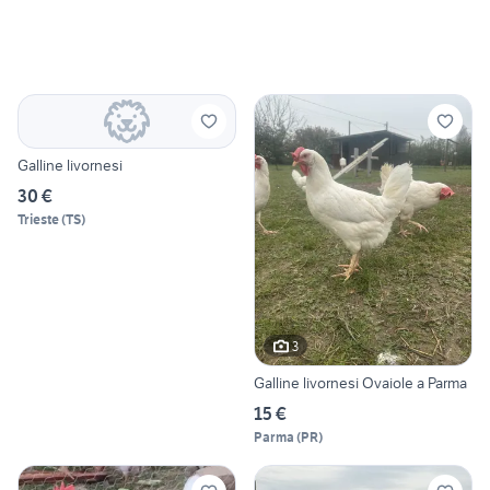
Galline livornesi
30 €
Trieste
(
TS
)
3
Galline livornesi Ovaiole a Parma
15 €
Parma
(
PR
)