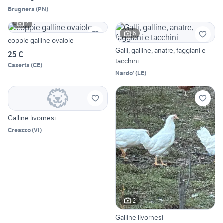
Brugnera
(
PN
)
2
6
coppie galline ovaiole
Galli, galline, anatre, faggiani e
25 €
tacchini
Caserta
(
CE
)
Nardo'
(
LE
)
Galline livornesi
Creazzo
(
VI
)
2
Galline livornesi