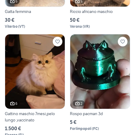
6
5
Gatta femmina
Riccio africano maschio
30 €
50 €
Viterbo
(
VT
)
Verona
(
VR
)
6
2
Gattino maschio 7mesi,pelo
Rospo pacman 3d
lungo ,vaccinato
5 €
1.500 €
Forlimpopoli
(
FC
)
Firenze
(
FI
)