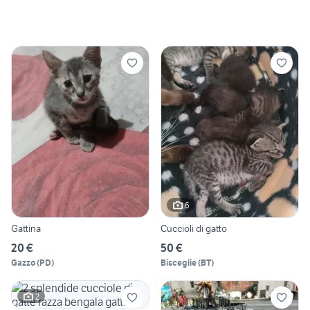
6
Gattina
Cuccioli di gatto
20 €
50 €
Gazzo
(
PD
)
Bisceglie
(
BT
)
2