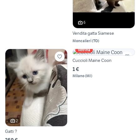
6
Vendita gatta Siamese
Moncalieri
(
TO
)
Vetrina
Cuccioli Maine Coon
1 €
Milano
(
MI
)
2
Gatti ?