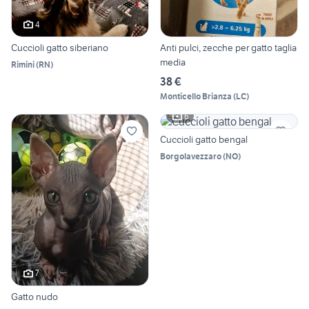
4
Cuccioli gatto siberiano
Anti pulci, zecche per gatto taglia
media
Rimini
(
RN
)
38 €
Monticello Brianza
(
LC
)
6
Cuccioli gatto bengal
Borgolavezzaro
(
NO
)
7
Gatto nudo