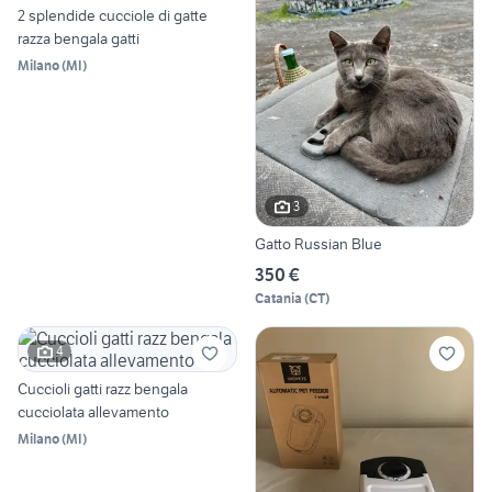
2 splendide cucciole di gatte
razza bengala gatti
Milano
(
MI
)
3
Gatto Russian Blue
350 €
Catania
(
CT
)
4
Cuccioli gatti razz bengala
cucciolata allevamento
Milano
(
MI
)