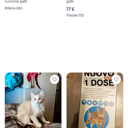
cucciola gatti
gatti
Milano
(
MI
)
77 €
Trieste
(
TS
)