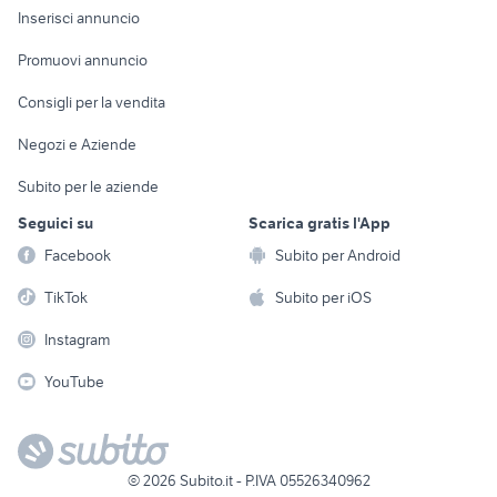
Console e
Accessori per
Casalinghi
Inserisci annuncio
Videogiochi
animali
Elettrodomestici
Promuovi annuncio
Audio/Video
Musica e Film
Giardino e Fai da te
Consigli per la vendita
Fotografia
Libri e Riviste
Abbigliamento e
Negozi e Aziende
Telefonia
Strumenti Musicali
Accessori
Subito per le aziende
Sports
Tutto per i bambini
Seguici su
Scarica gratis l'App
Biciclette
Facebook
Subito per Android
Collezionismo
TikTok
Subito per iOS
Instagram
YouTube
©
2026
Subito.it - P.IVA 05526340962