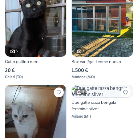
6
3
Gatto gattino nero
Box cani/gatti come nuovo
20 €
1.500 €
Chieri
(
TO
)
Modena
(
MO
)
5
Due gatte razza bengala
femmine silver
Milano
(
MI
)