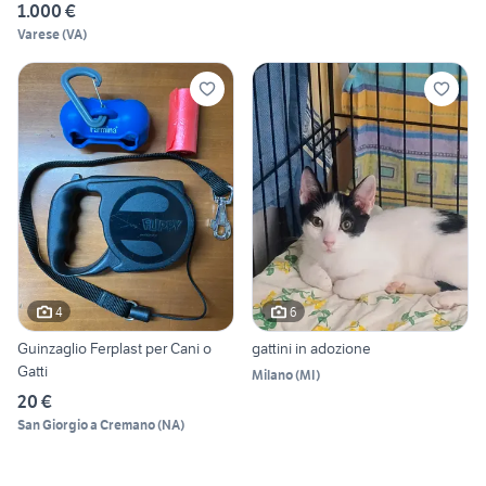
1.000 €
Varese
(
VA
)
4
6
Guinzaglio Ferplast per Cani o
gattini in adozione
Gatti
Milano
(
MI
)
20 €
San Giorgio a Cremano
(
NA
)