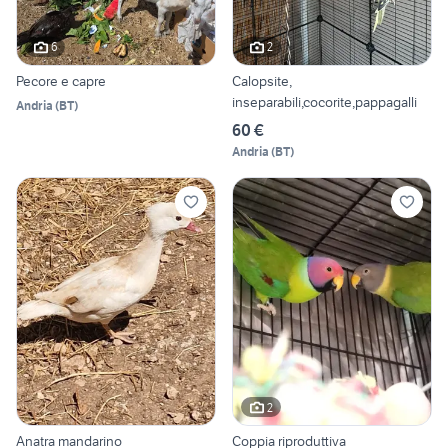
6
2
Pecore e capre
Calopsite,
inseparabili,cocorite,pappagalli
Andria
(
BT
)
60 €
Andria
(
BT
)
2
Anatra mandarino
Coppia riproduttiva