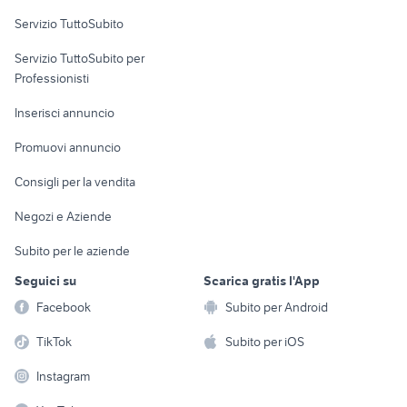
Servizio TuttoSubito
elettronica
per la casa e la
sports e hobby
Servizio TuttoSubito per
persona
Informatica
Animali
Professionisti
Arredamento e
Console e
Accessori per
Casalinghi
Inserisci annuncio
Videogiochi
animali
Elettrodomestici
Promuovi annuncio
Audio/Video
Musica e Film
Giardino e Fai da te
Consigli per la vendita
Fotografia
Libri e Riviste
Abbigliamento e
Negozi e Aziende
Telefonia
Strumenti Musicali
Accessori
Subito per le aziende
Sports
Tutto per i bambini
Seguici su
Scarica gratis l'App
Biciclette
Facebook
Subito per Android
Collezionismo
TikTok
Subito per iOS
Instagram