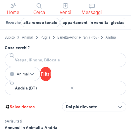
Home
Cerca
Vendi
Messaggi
alfa romeo tonale
appartamenti in vendita iglesias
Ricerche
Subito
Animali
Puglia
Barletta-Andria-Trani (Prov)
Andria
Cosa cerchi?
Filtri
Animali
Salva ricerca
Dal più rilevante
64 risultati
Annunci in Animali a Andria