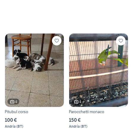
4
4
Pitubul corso
Parocchetti monaco
100 €
150 €
Andria
(
BT
)
Andria
(
BT
)