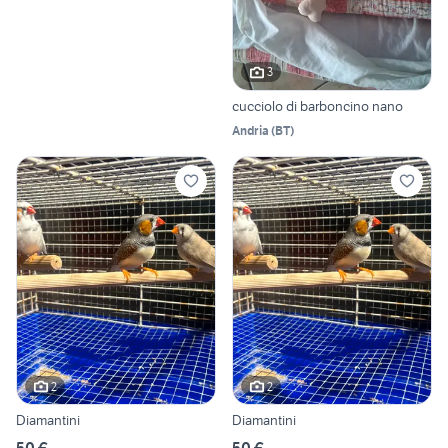
3
cucciolo di barboncino nano
Andria
(
BT
)
2
2
Diamantini
Diamantini