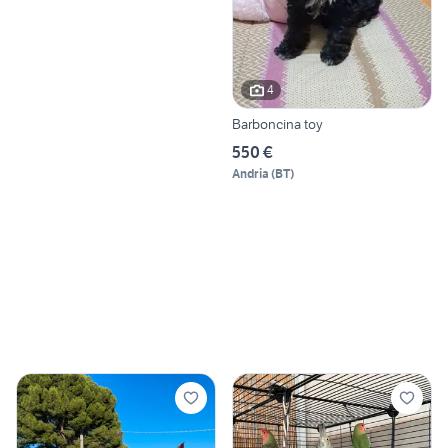
4
Barboncina toy
550 €
Andria
(
BT
)