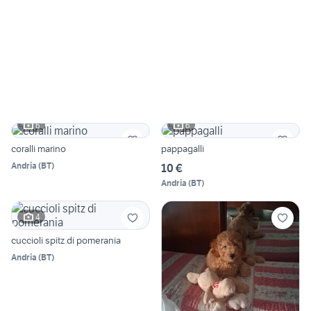
6
6
coralli marino
pappagalli
Andria
(
BT
)
10 €
Andria
(
BT
)
4
cuccioli spitz di pomerania
Andria
(
BT
)