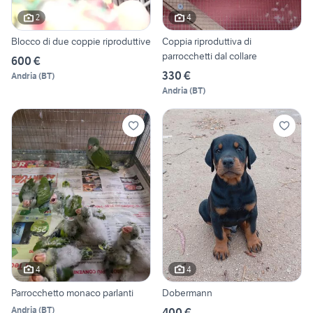
2
4
Blocco di due coppie riproduttive
Coppia riproduttiva di
parrocchetti dal collare
600 €
330 €
Andria
(
BT
)
Andria
(
BT
)
4
4
Parrocchetto monaco parlanti
Dobermann
Andria
(
BT
)
400 €