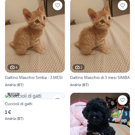
4
2
Gattino Maschio Simba - 3 MESI
Gattino Maschio di 3 mesi SIMBA
Andria
(
BT
)
Andria
(
BT
)
6
Cuccioli di gatti
1 €
Andria
(
BT
)