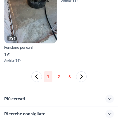
Andria
(
BT
)
6
Pensione per cani
1 €
Andria
(
BT
)
1
2
3
Più cercati
Correlati
Richerche simili
Suggerimenti
Ricerche consigliate
papere
auto usate mantova
case in affitto