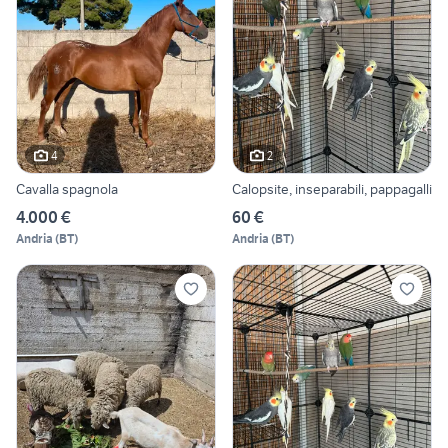
4
2
Cavalla spagnola
Calopsite, inseparabili, pappagalli
4.000 €
60 €
Andria
(
BT
)
Andria
(
BT
)