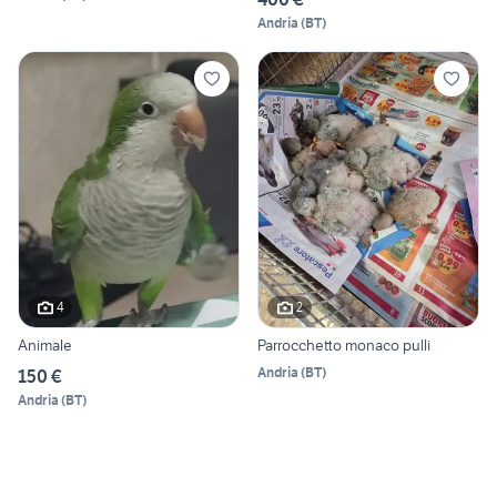
Andria
(
BT
)
4
2
Animale
Parrocchetto monaco pulli
Andria
(
BT
)
150 €
Andria
(
BT
)