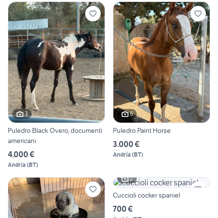
3
6
Puledro Black Overo, documenti
Puledro Paint Horse
americani
3.000 €
4.000 €
Andria
(
BT
)
Andria
(
BT
)
2
Cuccioli cocker spaniel
700 €