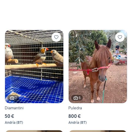
2
6
Diamantini
Puledra
50 €
800 €
Andria
(
BT
)
Andria
(
BT
)