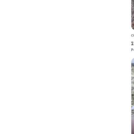
c
1
P