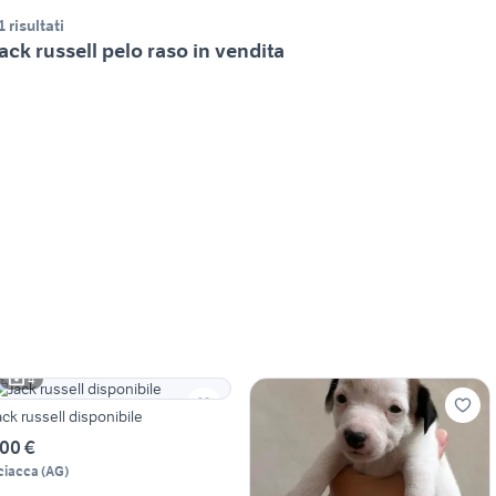
1 risultati
ack russell pelo raso in vendita
4
ack russell disponibile
00 €
ciacca
(
AG
)