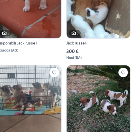
5
6
isponibili Jack russell
Jack russell
ciacca
(
AG
)
300 €
Noci
(
BA
)