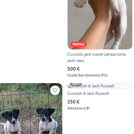
Vetrina
Cucciolo jack russel zampa corta
pelo raso
500 €
Castel San Giovanni
(
PC
)
6
Cuccioli di Jack Russell
250 €
Alessano
(
LE
)