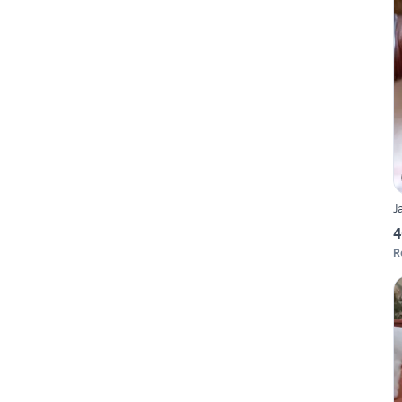
J
4
R