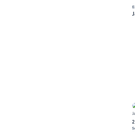
6
J
J
2
S