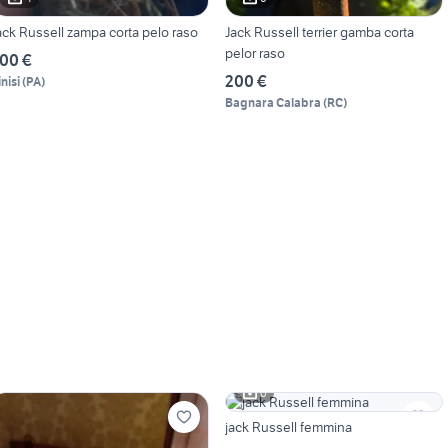
ack Russell zampa corta pelo raso
Jack Russell terrier gamba corta
pelor raso
00 €
200 €
nisi
(
PA
)
Bagnara Calabra
(
RC
)
6
jack Russell femmina