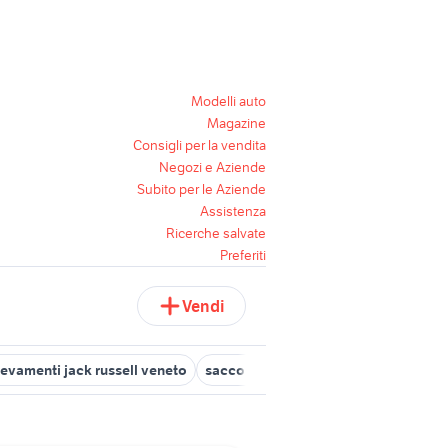
Modelli auto
Magazine
Consigli per la vendita
Negozi e Aziende
Subito per le Aziende
Assistenza
Ricerche salvate
Preferiti
Vendi
levamenti jack russell veneto
sacco a pelo esercito
cani jack rus