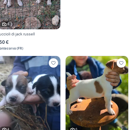
6
uccioli di jack russell
50 €
ontecorvo
(
FR
)
4
6