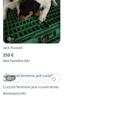
6
Jack Russell
350 €
Sala Consilina
(
SA
)
5
Cuccioli femmine jack russell terrier
Gerenzano
(
VA
)