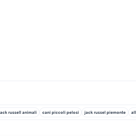
jack russell animali
cani piccoli pelosi
jack russel piemonte
al