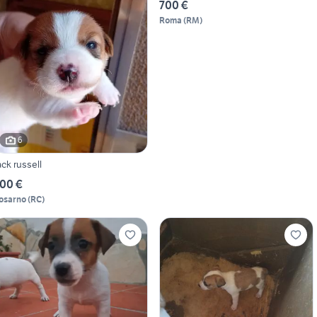
700 €
Roma
(
RM
)
6
ack russell
00 €
osarno
(
RC
)