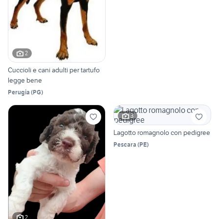
2
Cuccioli e cani adulti per tartufo
legge bene
Perugia
(
PG
)
3
Lagotto romagnolo con pedigree
Pescara
(
PE
)
2