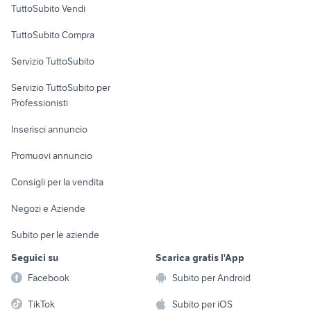
TuttoSubito Vendi
Uffici e Locali
TuttoSubito Compra
commerciali
Servizio TuttoSubito
elettronica
per la casa e la
sports e hobby
Servizio TuttoSubito per
persona
Informatica
Animali
Professionisti
Arredamento e
Console e
Accessori per
Casalinghi
Inserisci annuncio
Videogiochi
animali
Elettrodomestici
Promuovi annuncio
Audio/Video
Musica e Film
Giardino e Fai da te
Consigli per la vendita
Fotografia
Libri e Riviste
Abbigliamento e
Negozi e Aziende
Telefonia
Strumenti Musicali
Accessori
Subito per le aziende
Sports
Tutto per i bambini
Seguici su
Scarica gratis l'App
Biciclette
Facebook
Subito per Android
Collezionismo
TikTok
Subito per iOS