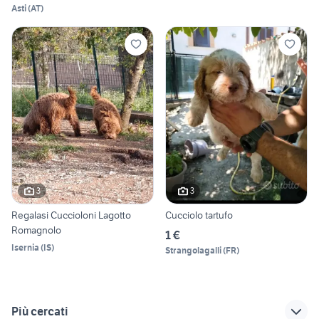
Asti
(
AT
)
3
3
Regalasi Cuccioloni Lagotto
Cucciolo tartufo
Romagnolo
1 €
Isernia
(
IS
)
Strangolagalli
(
FR
)
Più cercati