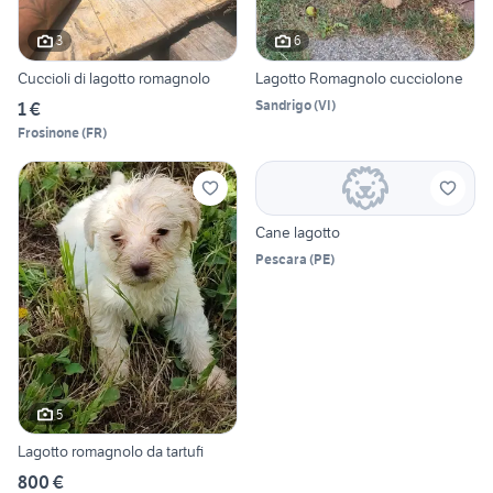
3
6
Cuccioli di lagotto romagnolo
Lagotto Romagnolo cucciolone
Sandrigo
(
VI
)
1 €
Frosinone
(
FR
)
Cane lagotto
Pescara
(
PE
)
5
Lagotto romagnolo da tartufi
800 €