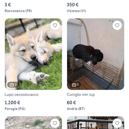
3 €
350 €
Roccasecca
(
FR
)
Vicenza
(
VI
)
3
5
Lupo cecoslovacco
Coniglio min lup
1.200 €
60 €
Perugia
(
PG
)
Andria
(
BT
)