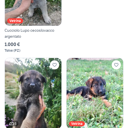
Vetrina
Cucciolo Lupo cecoslovacco
argentato
1.000 €
Tolve
(
PZ
)
6
Vetrina