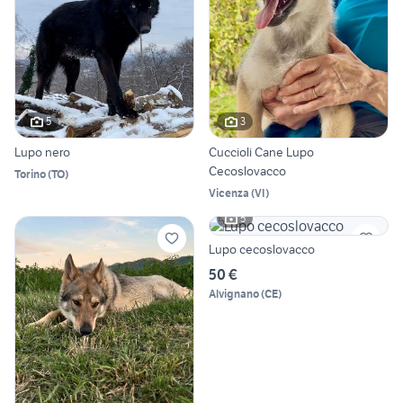
5
3
Lupo nero
Cuccioli Cane Lupo
Cecoslovacco
Torino
(
TO
)
Vicenza
(
VI
)
5
Lupo cecoslovacco
50 €
Alvignano
(
CE
)