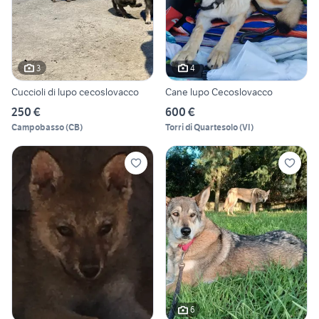
3
4
Cuccioli di lupo cecoslovacco
Cane lupo Cecoslovacco
250 €
600 €
Campobasso
(
CB
)
Torri di Quartesolo
(
VI
)
6