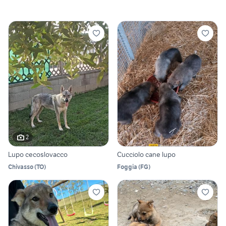
2
Lupo cecoslovacco
Cucciolo cane lupo
Chivasso
(
TO
)
Foggia
(
FG
)