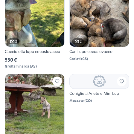
2
2
Cucciolotta lupo cecoslovacco
Cani lupo cecoslovacco
Cariati
(
CS
)
550 €
Grottaminarda
(
AV
)
Coniglietti Ariete e Mini Lup
Mozzate
(
CO
)