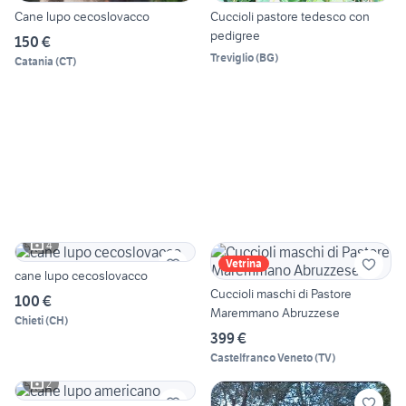
Cane lupo cecoslovacco
Cuccioli pastore tedesco con
pedigree
150 €
Treviglio
(
BG
)
Catania
(
CT
)
4
Vetrina
cane lupo cecoslovacco
Cuccioli maschi di Pastore
100 €
Maremmano Abruzzese
Chieti
(
CH
)
399 €
Castelfranco Veneto
(
TV
)
2