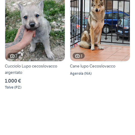
2
3
Cucciolo Lupo cecoslovacco
Cane lupo Cecoslovacco
argentato
Agerola
(
NA
)
1.000 €
Tolve
(
PZ
)