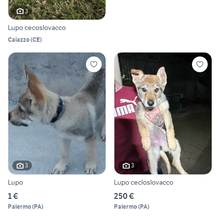
3
Lupo cecoslovacco
Caiazzo
(
CE
)
3
3
Lupo
Lupo cecloslovacco
1 €
250 €
Palermo
(
PA
)
Palermo
(
PA
)