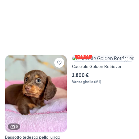
Vetrina
Cucciole Golden Retriever
1.800 €
Vanzaghello
(
MI
)
6
Bassotto tedesco pello lungo