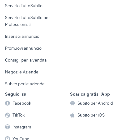
Servizio TuttoSubito
elettronica
per la casa e la
sports e hobby
Servizio TuttoSubito per
persona
Informatica
Animali
Professionisti
Arredamento e
Console e
Accessori per
Casalinghi
Inserisci annuncio
Videogiochi
animali
Elettrodomestici
Promuovi annuncio
Audio/Video
Musica e Film
Giardino e Fai da te
Consigli per la vendita
Fotografia
Libri e Riviste
Abbigliamento e
Negozi e Aziende
Telefonia
Strumenti Musicali
Accessori
Subito per le aziende
Sports
Tutto per i bambini
Seguici su
Scarica gratis l'App
Biciclette
Facebook
Subito per Android
Collezionismo
TikTok
Subito per iOS
Instagram
YouTube