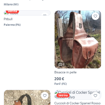
Milano
(
MI
)
Vetrina
Pitbull
Palermo
(
PA
)
6
Bisacce in pelle
200 €
Forli'
(
FC
)
Vetrina
Cuccioli di Cocker Spaniel Rosso