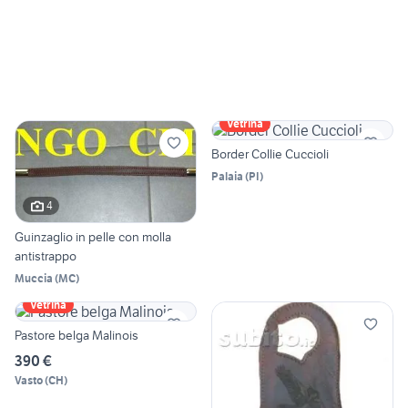
Vetrina
Border Collie Cuccioli
Palaia
(
PI
)
4
Guinzaglio in pelle con molla
antistrappo
Muccia
(
MC
)
Vetrina
Pastore belga Malinois
390 €
Vasto
(
CH
)