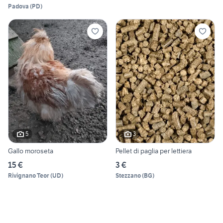
Padova
(
PD
)
5
3
Gallo moroseta
Pellet di paglia per lettiera
15 €
3 €
Rivignano Teor
(
UD
)
Stezzano
(
BG
)