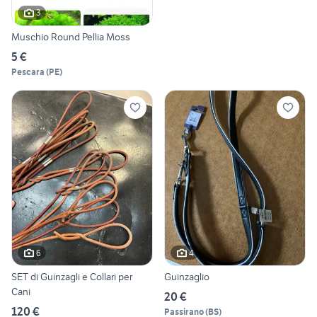
3
Muschio Round Pellia Moss
5 €
Pescara
(
PE
)
6
4
SET di Guinzagli e Collari per
Guinzaglio
Cani
20 €
120 €
Passirano
(
BS
)