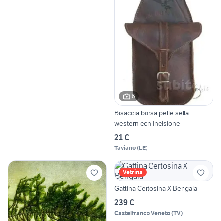
6
Bisaccia borsa pelle sella
western con Incisione
21 €
Taviano
(
LE
)
Vetrina
Gattina Certosina X Bengala
239 €
Castelfranco Veneto
(
TV
)