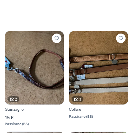
2
3
Guinzaglio
Collare
Passirano
(
BS
)
15 €
Passirano
(
BS
)