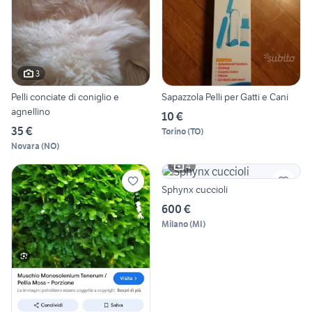
3
Pelli conciate di coniglio e
Sapazzola Pelli per Gatti e Cani
agnellino
10 €
35 €
Torino
(
TO
)
Novara
(
NO
)
4
Sphynx cuccioli
600 €
Milano
(
MI
)