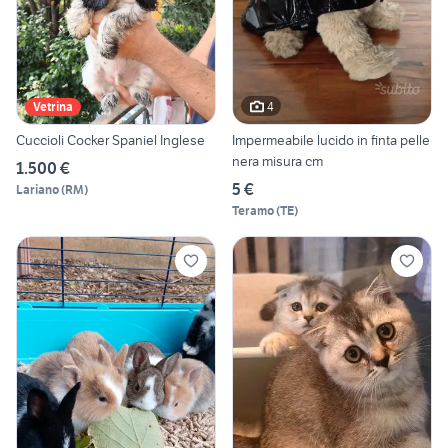
4
Vetrina
Cuccioli Cocker Spaniel Inglese
Impermeabile lucido in finta pelle
nera misura cm
1.500 €
5 €
Lariano
(
RM
)
Teramo
(
TE
)