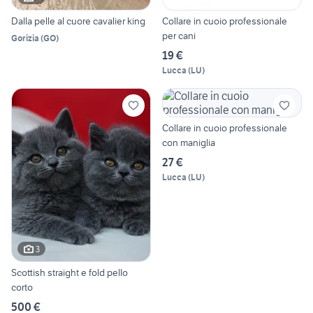
Dalla pelle al cuore cavalier king
Collare in cuoio professionale
per cani
Gorizia
(
GO
)
19 €
Lucca
(
LU
)
Collare in cuoio professionale
con maniglia
27 €
Lucca
(
LU
)
3
Scottish straight e fold pello
corto
500 €