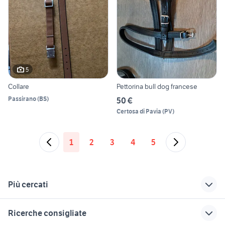
5
Collare
Pettorina bull dog francese
Passirano
(
BS
)
50 €
Certosa di Pavia
(
PV
)
1
2
3
4
5
Più cercati
Correlati
Richerche simili
Suggerimenti
Ricerche consigliate
guinzaglio pelle
tartarughe d acqua
gattini animali