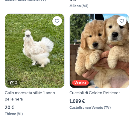
Milano
(
MI
)
2
Vetrina
Gallo moroseta silkie 1 anno
Cuccioli di Golden Retriever
pelle nera
1.099 €
20 €
Castelfranco Veneto
(
TV
)
Thiene
(
VI
)