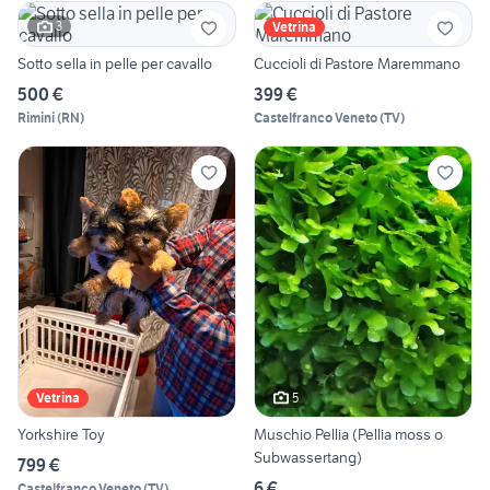
3
Vetrina
Sotto sella in pelle per cavallo
Cuccioli di Pastore Maremmano
500 €
399 €
Rimini
(
RN
)
Castelfranco Veneto
(
TV
)
5
Vetrina
Yorkshire Toy
Muschio Pellia (Pellia moss o
Subwassertang)
799 €
6 €
Castelfranco Veneto
(
TV
)