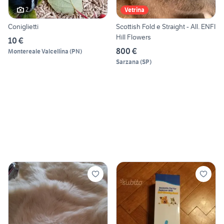
2
Vetrina
Coniglietti
Scottish Fold e Straight - All. ENFI
Hill Flowers
10 €
800 €
Montereale Valcellina
(
PN
)
Sarzana
(
SP
)