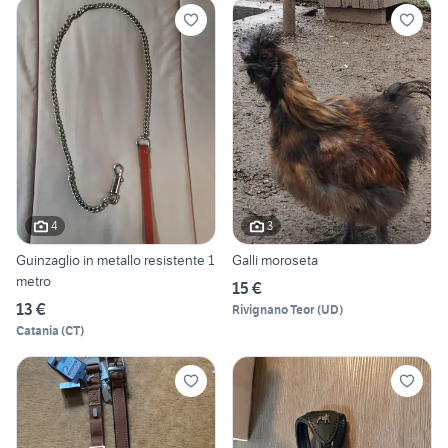
4
3
Guinzaglio in metallo resistente 1
Galli moroseta
metro
15 €
13 €
Rivignano Teor
(
UD
)
Catania
(
CT
)