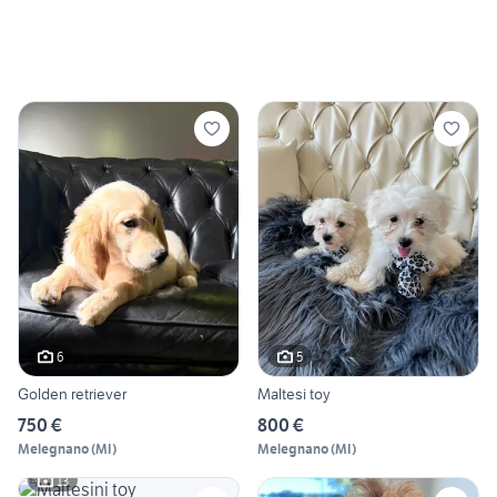
6
5
Golden retriever
Maltesi toy
750 €
800 €
Melegnano
(
MI
)
Melegnano
(
MI
)
13