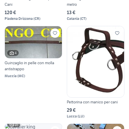
Cani
metro
120 €
13 €
Piadena Drizzona
(
CR
)
Catania
(
CT
)
4
Guinzaglio in pelle con molla
antistrappo
Muccia
(
MC
)
Pettorina con manico per cani
29 €
Lucca
(
LU
)
15