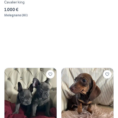
Cavalier king
1.000 €
Melegnano
(
MI
)