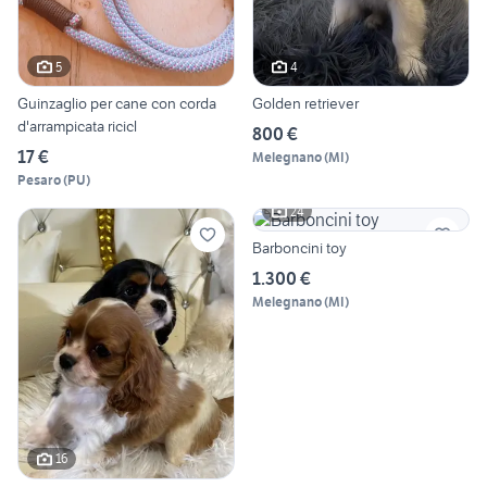
5
4
Guinzaglio per cane con corda
Golden retriever
d'arrampicata ricicl
800 €
17 €
Melegnano
(
MI
)
Pesaro
(
PU
)
24
Barboncini toy
1.300 €
Melegnano
(
MI
)
16