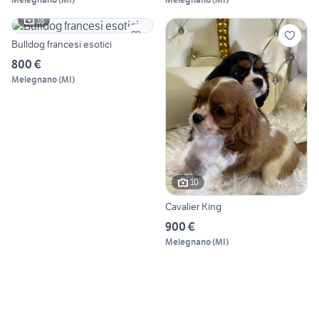
18
Bulldog francesi esotici
800 €
Melegnano
(
MI
)
10
Cavalier King
900 €
Melegnano
(
MI
)