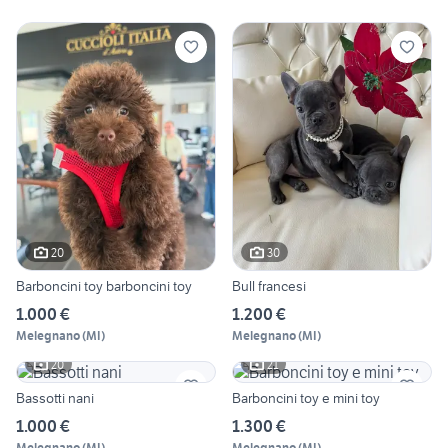
20
30
Barboncini toy barboncini toy
Bull francesi
1.000 €
1.200 €
Melegnano
(
MI
)
Melegnano
(
MI
)
20
21
Bassotti nani
Barboncini toy e mini toy
1.000 €
1.300 €
Melegnano
(
MI
)
Melegnano
(
MI
)