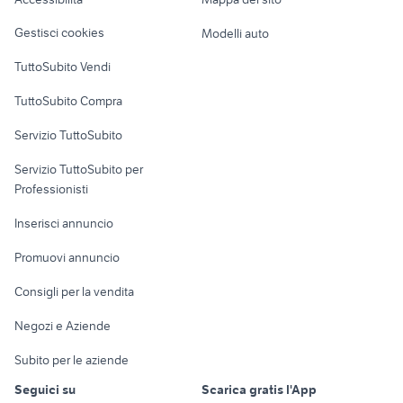
mirandola animali
blue french bulldog
Loft, mansarde e
Veicoli commerciali
altro
Gestisci cookies
Modelli auto
Case vacanza
TuttoSubito Vendi
Uffici e Locali
TuttoSubito Compra
commerciali
Servizio TuttoSubito
elettronica
per la casa e la
sports e hobby
Servizio TuttoSubito per
persona
Informatica
Animali
Professionisti
Arredamento e
Console e
Accessori per
Casalinghi
Inserisci annuncio
Videogiochi
animali
Elettrodomestici
Promuovi annuncio
Audio/Video
Musica e Film
Giardino e Fai da te
Consigli per la vendita
Fotografia
Libri e Riviste
Abbigliamento e
Negozi e Aziende
Telefonia
Strumenti Musicali
Accessori
Subito per le aziende
Sports
Tutto per i bambini
Seguici su
Scarica gratis l'App
Biciclette