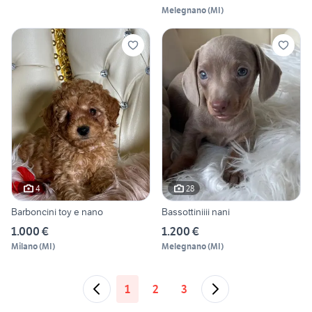
Melegnano
(
MI
)
4
28
Barboncini toy e nano
Bassottiniiii nani
1.000 €
1.200 €
Milano
(
MI
)
Melegnano
(
MI
)
1
2
3