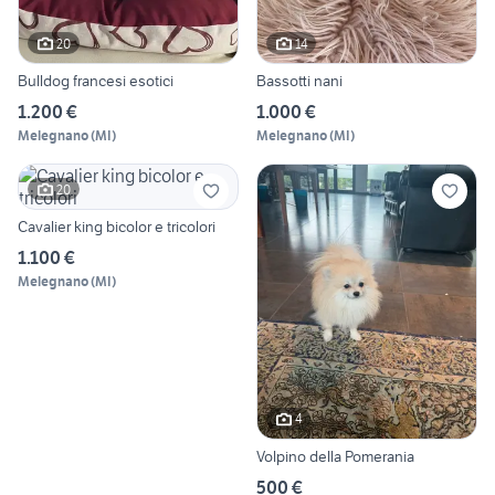
20
14
Bulldog francesi esotici
Bassotti nani
1.200 €
1.000 €
Melegnano
(
MI
)
Melegnano
(
MI
)
20
Cavalier king bicolor e tricolori
1.100 €
Melegnano
(
MI
)
4
Volpino della Pomerania
500 €