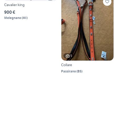
Cavalier king
900 €
Melegnano
(
MI
)
5
Collare
Passirano
(
BS
)