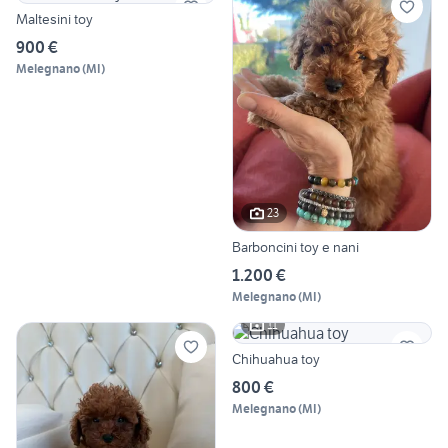
Maltesini toy
900 €
Melegnano
(
MI
)
23
Barboncini toy e nani
1.200 €
Melegnano
(
MI
)
11
Chihuahua toy
800 €
Melegnano
(
MI
)