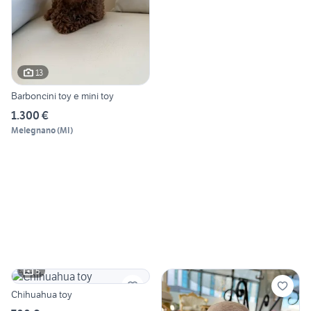
13
Barboncini toy e mini toy
1.300 €
Melegnano
(
MI
)
5
Chihuahua toy