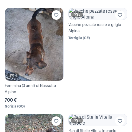
3
Vacche pezzate rosse e grigio
Alpina
Torriglia
(
GE
)
4
Femmina (3 anni) di Bassotto
Alpino
700 €
Gorizia
(
GO
)
4
Pan di Stelle Vitella Incrocio