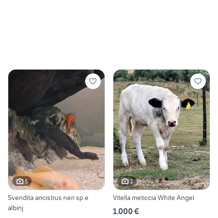
5
3
Svendita ancistrus neri sp e
Vitella meticcia White Angel
albinj
1.000 €