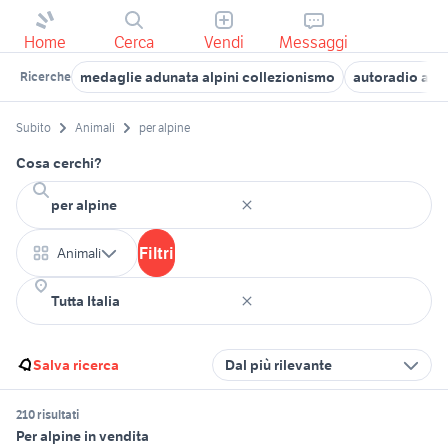
Home
Cerca
Vendi
Messaggi
medaglie adunata alpini collezionismo
autoradio alp
Ricerche
Subito
Animali
per alpine
Cosa cerchi?
Filtri
Animali
Salva ricerca
Dal più rilevante
210 risultati
Per alpine in vendita