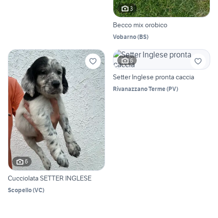
3
Becco mix orobico
Vobarno
(
BS
)
6
Setter Inglese pronta caccia
Rivanazzano Terme
(
PV
)
6
Cucciolata SETTER INGLESE
Scopello
(
VC
)