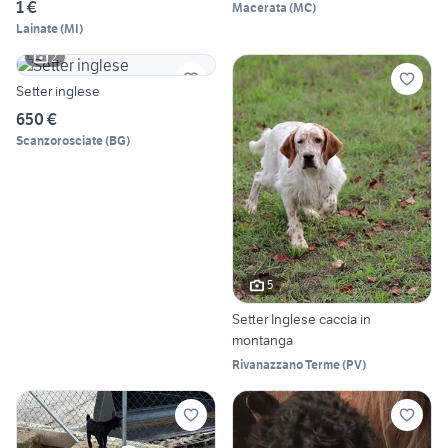
1 €
Macerata
(
MC
)
Lainate
(
MI
)
2
Setter inglese
650 €
Scanzorosciate
(
BG
)
5
Setter Inglese caccia in
montanga
Rivanazzano Terme
(
PV
)