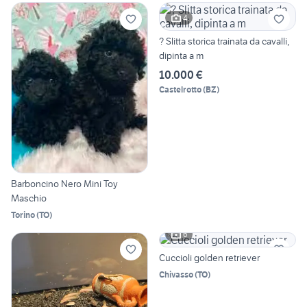
4
? Slitta storica trainata da cavalli,
dipinta a m
10.000 €
Castelrotto
(
BZ
)
Barboncino Nero Mini Toy
Maschio
Torino
(
TO
)
6
Cuccioli golden retriever
Chivasso
(
TO
)