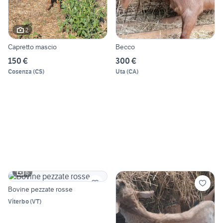
2
Capretto mascio
Becco
150 €
300 €
Cosenza
(
CS
)
Uta
(
CA
)
6
Bovine pezzate rosse
Viterbo
(
VT
)