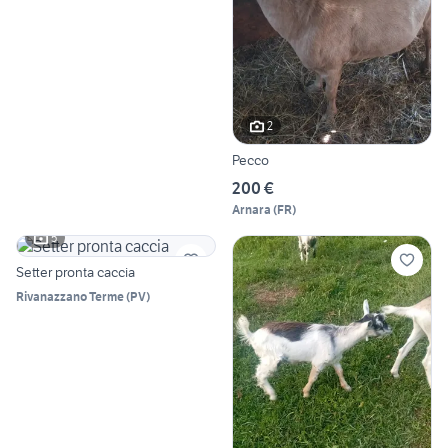
2
Pecco
200 €
Arnara
(
FR
)
5
Setter pronta caccia
Rivanazzano Terme
(
PV
)