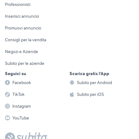
Informatica
Animali
Professionisti
Arredamento e
Console e
Accessori per
Casalinghi
Inserisci annuncio
Videogiochi
animali
Elettrodomestici
Promuovi annuncio
Audio/Video
Musica e Film
Giardino e Fai da te
Consigli per la vendita
Fotografia
Libri e Riviste
Abbigliamento e
Negozi e Aziende
Telefonia
Strumenti Musicali
Accessori
Subito per le aziende
Sports
Tutto per i bambini
Seguici su
Scarica gratis l'App
Biciclette
Facebook
Subito per Android
Collezionismo
TikTok
Subito per iOS
Instagram
YouTube