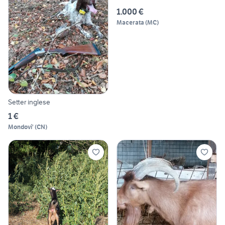
1.000 €
Macerata
(
MC
)
Setter inglese
1 €
Mondovi'
(
CN
)