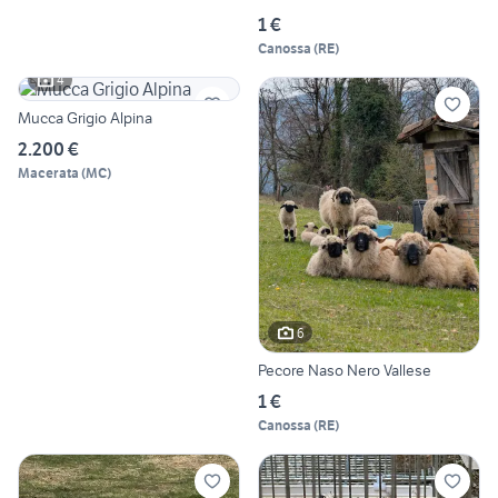
1 €
Canossa
(
RE
)
4
Mucca Grigio Alpina
2.200 €
Macerata
(
MC
)
6
Pecore Naso Nero Vallese
1 €
Canossa
(
RE
)