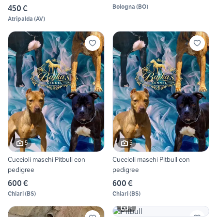
Bologna
(
BO
)
450 €
Atripalda
(
AV
)
5
5
Cuccioli maschi Pitbull con
Cuccioli maschi Pitbull con
pedigree
pedigree
600 €
600 €
Chiari
(
BS
)
Chiari
(
BS
)
6