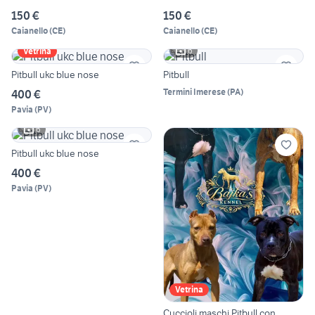
150 €
150 €
Caianello
(
CE
)
Caianello
(
CE
)
6
Vetrina
Pitbull ukc blue nose
Pitbull
Termini Imerese
(
PA
)
400 €
Pavia
(
PV
)
6
Pitbull ukc blue nose
400 €
Pavia
(
PV
)
Vetrina
Cuccioli maschi Pitbull con