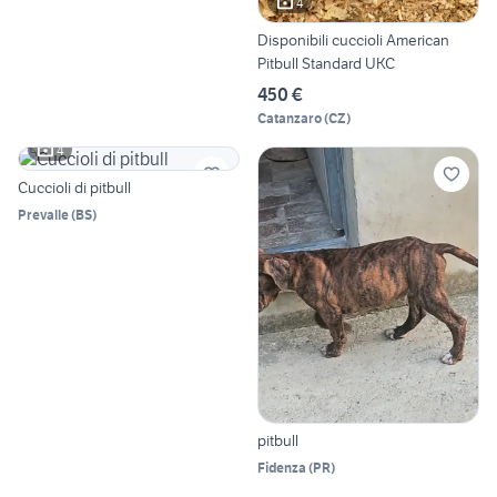
4
Disponibili cuccioli American
Pitbull Standard UKC
450 €
Catanzaro
(
CZ
)
4
Cuccioli di pitbull
Prevalle
(
BS
)
pitbull
Fidenza
(
PR
)