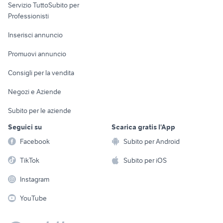
Servizio TuttoSubito per
persona
Informatica
Animali
Professionisti
Arredamento e
Console e
Accessori per
Casalinghi
Inserisci annuncio
Videogiochi
animali
Elettrodomestici
Promuovi annuncio
Audio/Video
Musica e Film
Giardino e Fai da te
Consigli per la vendita
Fotografia
Libri e Riviste
Abbigliamento e
Negozi e Aziende
Telefonia
Strumenti Musicali
Accessori
Subito per le aziende
Sports
Tutto per i bambini
Seguici su
Scarica gratis l'App
Biciclette
Facebook
Subito per Android
Collezionismo
TikTok
Subito per iOS
Instagram
YouTube