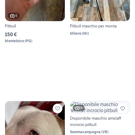
6
Pitbull
Pitbull maschio per monta
Milano
(
MI
)
150 €
Montefalco
(
PG
)
6
Disponibile maschio amstaff
incrocio pitbull
Sommacampagna
(
VR
)