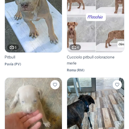
6
4
Pitbull
Cucciolo pitbull colorazione
merle
Pavia
(
PV
)
Roma
(
RM
)