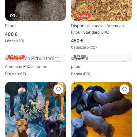
5
Vetrina
Pitbull
Disponibili cuccioli American
Pitbull Standard UKC
400 €
450 €
Lentini
(
SR
)
Catanzaro
(
CZ
)
2
Vetrina
American Pitbull terrier
pitbull
Pisticci
(
MT
)
Parma
(
PR
)