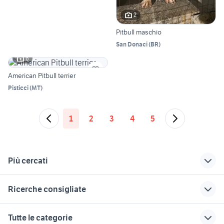
2
Pitbull maschio
San Donaci
(
BR
)
6
American Pitbull terrier
Pisticci
(
MT
)
1
2
3
4
5
Più cercati
Correlati
Richerche simili
Suggerimenti
Ricerche consigliate
cucciolo di pitbull
cocker
maltese animali
Emilia Romagna
capre da latte animali Calabria
allevamenti bull terrier miniature
pitbull red nose
cuccioli bassotto
Tutte le categorie
maschio
animali
caridina
delle alpi animali Lazio
acquario ciclidi