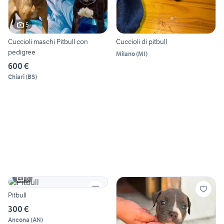
5
Cuccioli maschi Pitbull con
Cuccioli di pitbull
pedigree
Milano
(
MI
)
600 €
Chiari
(
BS
)
6
Pitbull
300 €
Ancona
(
AN
)