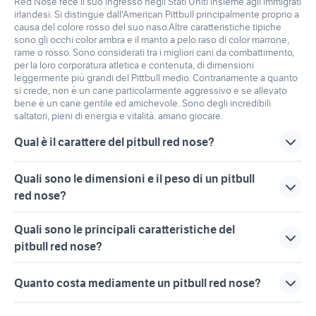
Red Nose fece il suo ingresso negli Stati Uniti insieme agli immigrati
irlandesi. Si distingue dall'American Pittbull principalmente proprio a
causa del colore rosso del suo naso.Altre caratteristiche tipiche
sono gli occhi color ambra e il manto a pelo raso di color marrone,
rame o rosso. Sono considerati tra i migliori cani da combattimento,
per la loro corporatura atletica e contenuta, di dimensioni
leggermente più grandi del Pittbull medio. Contrariamente a quanto
si crede, non è un cane particolarmente aggressivo e se allevato
bene è un cane gentile ed amichevole. Sono degli incredibili
saltatori, pieni di energia e vitalità. amano giocare.
Qual è il carattere del pitbull red nose?
Il carattere di un Pittbull Red Nose allevato correttamente è
Quali sono le dimensioni e il peso di un pitbull
quello di un cane amichevole e gentile, che ama la
red nose?
compagnia e l'interazione con i suoi amici umani. Sono
ottimi cani da famiglia e amano stare con i bambini.
L'altezza della femmina è tra i 43 e i 51 cm, mentre il
Quali sono le principali caratteristiche del
maschio può raggiungere i 56 cm. Il peso della femmina è
pitbull red nose?
tra i 14 e i 23 kg, mentre il maschio può arrivare anche a 29
kg.
La struttura fisica del Pittbull red Nose è molto massiccia,
Quanto costa mediamente un pitbull red nose?
muscolosa e tonica. Sono cani scattanti e agilissimi, che
saltano e si arrampicano fino ad altezze sorprendenti. La
Il prezzo di un esemplare si aggira attorno ai 1400 euro.