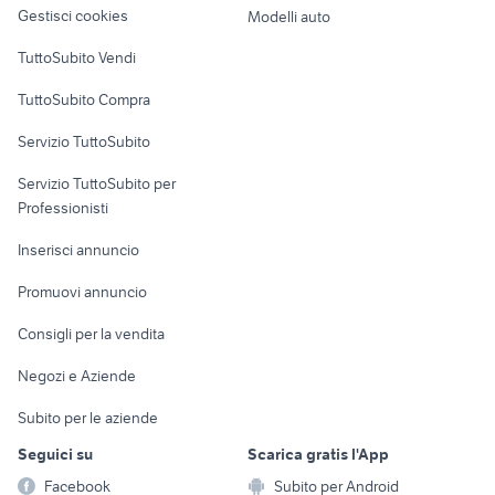
altro
Gestisci cookies
Modelli auto
Case vacanza
TuttoSubito Vendi
Uffici e Locali
TuttoSubito Compra
commerciali
Servizio TuttoSubito
elettronica
per la casa e la
sports e hobby
Servizio TuttoSubito per
persona
Informatica
Animali
Professionisti
Arredamento e
Console e
Accessori per
Casalinghi
Inserisci annuncio
Videogiochi
animali
Elettrodomestici
Promuovi annuncio
Audio/Video
Musica e Film
Giardino e Fai da te
Consigli per la vendita
Fotografia
Libri e Riviste
Abbigliamento e
Negozi e Aziende
Telefonia
Strumenti Musicali
Accessori
Subito per le aziende
Sports
Tutto per i bambini
Seguici su
Scarica gratis l'App
Biciclette
Facebook
Subito per Android