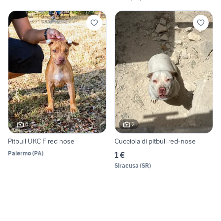
6
2
Pitbull UKC F red nose
Cucciola di pitbull red-nose
Palermo
(
PA
)
1 €
Siracusa
(
SR
)