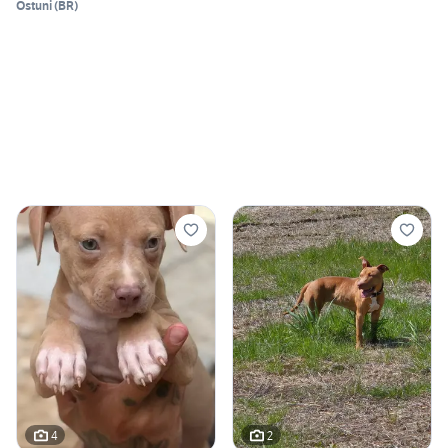
Ostuni
(
BR
)
4
2