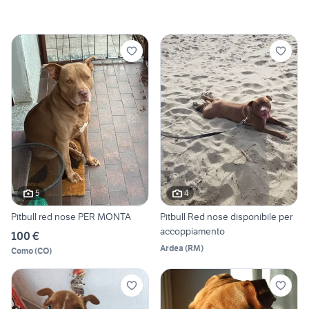
5
4
Pitbull red nose PER MONTA
Pitbull Red nose disponibile per
accoppiamento
100 €
Ardea
(
RM
)
Como
(
CO
)