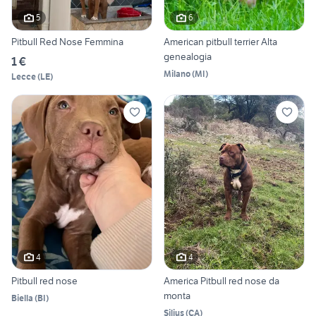
5
6
Pitbull Red Nose Femmina
American pitbull terrier Alta
genealogia
1 €
Milano
(
MI
)
Lecce
(
LE
)
4
4
Pitbull red nose
America Pitbull red nose da
monta
Biella
(
BI
)
Silius
(
CA
)