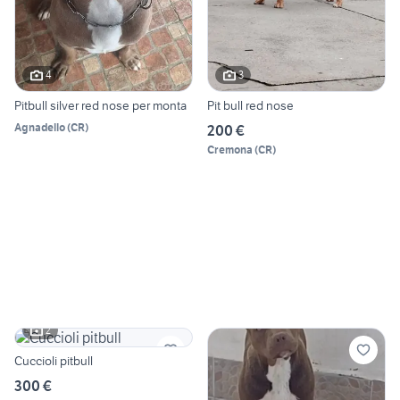
4
3
Pitbull silver red nose per monta
Pit bull red nose
Agnadello
(
CR
)
200 €
Cremona
(
CR
)
2
Cuccioli pitbull
300 €