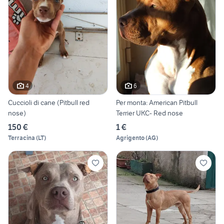
4
6
Cuccioli di cane (Pitbull red
Per monta: American Pitbull
nose)
Terrier UKC- Red nose
150 €
1 €
Terracina
(
LT
)
Agrigento
(
AG
)