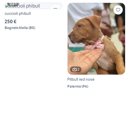
6
cuccioli phibull
250 €
Bagnolo Mella
(
BS
)
2
Pitbull red nose
Palermo
(
PA
)