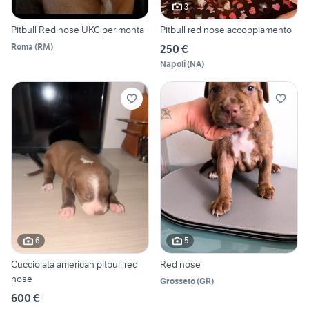
3
Pitbull Red nose UKC per monta
Pitbull red nose accoppiamento
Roma
(
RM
)
250 €
Napoli
(
NA
)
6
5
Cucciolata american pitbull red
Red nose
nose
Grosseto
(
GR
)
600 €