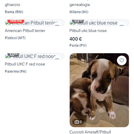
ghiaccio
genealogia
Roma
(
RM
)
Milano
(
MI
)
6
Vetrina
American Pitbull terrier
Pitbull ukc blue nose
Pisticci
(
MT
)
400 €
Pavia
(
PV
)
6
Pitbull UKC F red nose
Palermo
(
PA
)
6
Cuccioli Amstaff/Pitbull