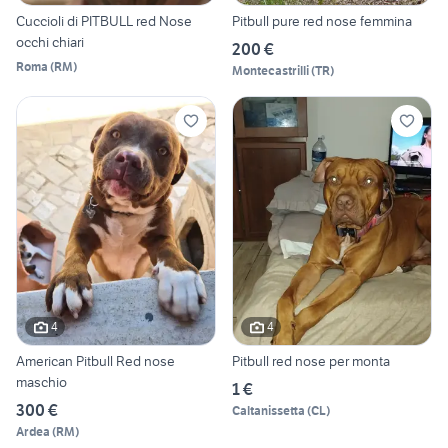
Cuccioli di PITBULL red Nose
Pitbull pure red nose femmina
occhi chiari
200 €
Roma
(
RM
)
Montecastrilli
(
TR
)
4
4
American Pitbull Red nose
Pitbull red nose per monta
maschio
1 €
300 €
Caltanissetta
(
CL
)
Ardea
(
RM
)