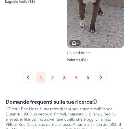
Bagnolo Mella
(
BS
)
2
Ukc red nose
Palermo
(
PA
)
1
2
3
4
5
Domande frequenti sulla tua ricerca
Il Pittbull Red Nose è una razza di cani proveniente dall'Irlanda.
Durante il 1800 un ceppo di Pittbull, chiamato Old Family Red, fu
allevato in Irlanda fino a diventare quello che è oggi chiamato
Pittbull Red Nose, cioè dal naso rosso. Attorno alla metà del 1900, il