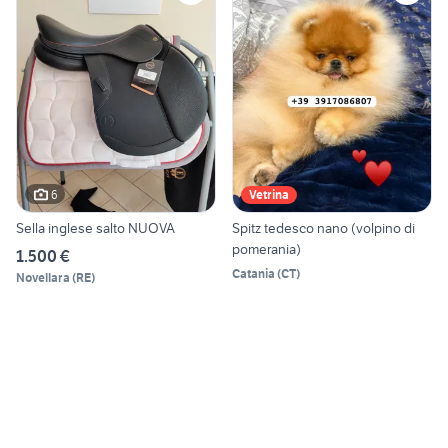
6
Vetrina
Sella inglese salto NUOVA
Spitz tedesco nano (volpino di
pomerania)
1.500 €
Catania
(
CT
)
Novellara
(
RE
)