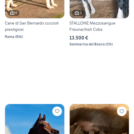
6
3
Cane di San Bernardo cuccioli
STALLONE Mezzosangue
prestigiosi
Frisone/Irish Cobs
Roma
(
RM
)
13.500 €
Sommariva del Bosco
(
CN
)