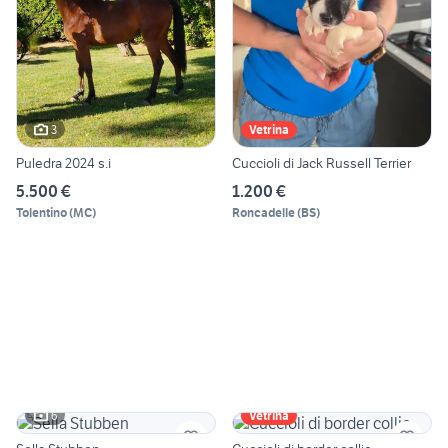
3
Vetrina
Puledra 2024 s.i
Cuccioli di Jack Russell Terrier
5.500 €
1.200 €
Tolentino
(
MC
)
Roncadelle
(
BS
)
6
Vetrina