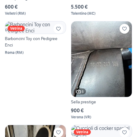
600 €
5.500 €
Velletri
(
RM
)
Tolentino
(
MC
)
Vetrina
Barboncini Toy con Pedigree
Enci
Roma
(
RM
)
6
Sella prestige
900 €
Verona
(
VR
)
Vetrina