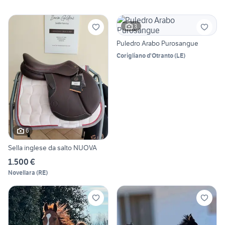
3
Puledro Arabo Purosangue
Corigliano d'Otranto
(
LE
)
6
Sella inglese da salto NUOVA
1.500 €
Novellara
(
RE
)