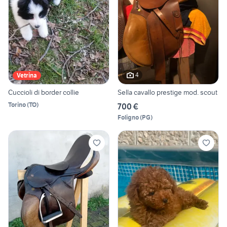
4
Vetrina
Cuccioli di border collie
Sella cavallo prestige mod. scout
Torino
(
TO
)
700 €
Foligno
(
PG
)