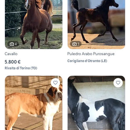
4
3
Cavallo
Puledro Arabo Purosangue
Corigliano d'Otranto
(
LE
)
5.800 €
Rivalta di Torino
(
TO
)