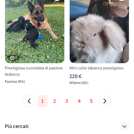
5
Prestigiosa cucciolata di pastore
Mini color tabacco prestigioso
tedesco
220 €
Faenza
(
RA
)
Milano
(
MI
)
1
2
3
4
5
Più cercati