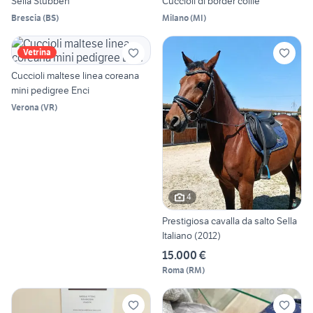
Sella Stubben
Cuccioli di border collie
Brescia
(
BS
)
Milano
(
MI
)
Vetrina
Cuccioli maltese linea coreana
mini pedigree Enci
Verona
(
VR
)
4
Prestigiosa cavalla da salto Sella
Italiano (2012)
15.000 €
Roma
(
RM
)