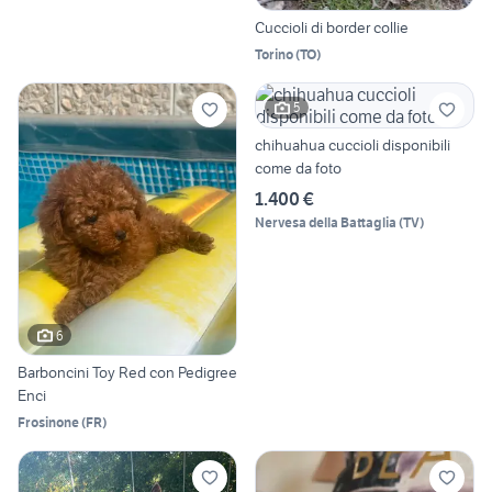
Cuccioli di border collie
Torino
(
TO
)
5
chihuahua cuccioli disponibili
come da foto
1.400 €
Nervesa della Battaglia
(
TV
)
6
Barboncini Toy Red con Pedigree
Enci
Frosinone
(
FR
)