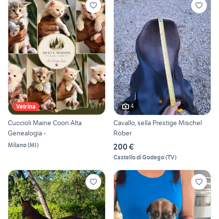
4
Vetrina
Cuccioli Maine Coon Alta
Cavallo, sella Prestige Mischel
Genealogia -
Rober
Milano
(
MI
)
200 €
Castello di Godego
(
TV
)