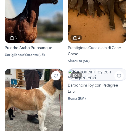
3
4
Puledro Arabo Purosangue
Prestigiosa Cucciolata di Cane
Corso
Corigliano d'Otranto
(
LE
)
Siracusa
(
SR
)
6
Barboncini Toy con Pedigree
Enci
Roma
(
RM
)