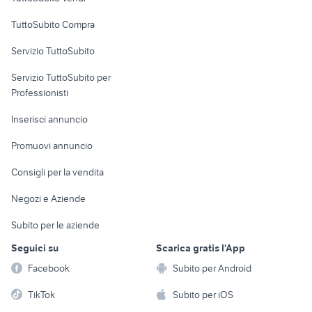
Uffici e Locali
TuttoSubito Compra
commerciali
Servizio TuttoSubito
elettronica
per la casa e la
sports e hobby
Servizio TuttoSubito per
persona
Informatica
Animali
Professionisti
Arredamento e
Console e
Accessori per
Casalinghi
Inserisci annuncio
Videogiochi
animali
Elettrodomestici
Promuovi annuncio
Audio/Video
Musica e Film
Giardino e Fai da te
Consigli per la vendita
Fotografia
Libri e Riviste
Abbigliamento e
Negozi e Aziende
Telefonia
Strumenti Musicali
Accessori
Subito per le aziende
Sports
Tutto per i bambini
Seguici su
Scarica gratis l'App
Biciclette
Facebook
Subito per Android
Collezionismo
TikTok
Subito per iOS