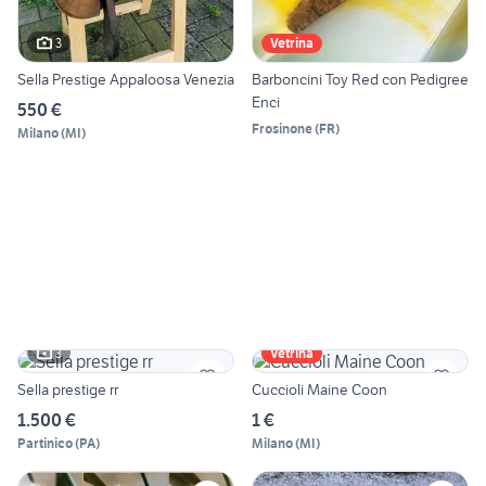
3
Vetrina
Sella Prestige Appaloosa Venezia
Barboncini Toy Red con Pedigree
Enci
550 €
Frosinone
(
FR
)
Milano
(
MI
)
3
Vetrina
Sella prestige rr
Cuccioli Maine Coon
1.500 €
1 €
Partinico
(
PA
)
Milano
(
MI
)