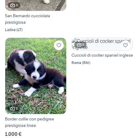
4
San Bernardo cucciolata
prestigiosa
Latina
(
LT
)
5
Cuccioli di cocker spaniel inglese
Roma
(
RM
)
6
Border collie con pedigree
prestigiose linee
1.000 €