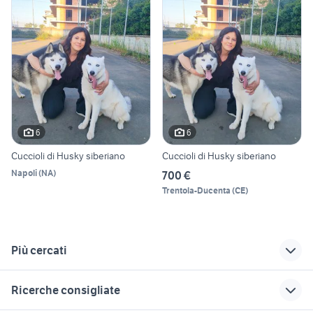
6
6
Cuccioli di Husky siberiano
Cuccioli di Husky siberiano
Napoli
(
NA
)
700 €
Trentola-Ducenta
(
CE
)
Più cercati
Correlati
Richerche simili
Suggerimenti
Ricerche consigliate
siberian husky
cavalli in vendita
balle di fieno