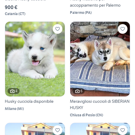
accoppiamento per Palermo
900 €
Palermo
(
PA
)
Catania
(
CT
)
4
6
Husky cucciola disponibile
Meravigliosi cuccioli di SIBERIAN
HUSKY
Milano
(
MI
)
Chiusa di Pesio
(
CN
)