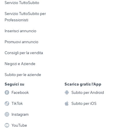
Servizio TuttoSubito
elettronica
per la casa e la
sports e hobby
Servizio TuttoSubito per
persona
Informatica
Animali
Professionisti
Arredamento e
Console e
Accessori per
Casalinghi
Inserisci annuncio
Videogiochi
animali
Elettrodomestici
Promuovi annuncio
Audio/Video
Musica e Film
Giardino e Fai da te
Consigli per la vendita
Fotografia
Libri e Riviste
Abbigliamento e
Negozi e Aziende
Telefonia
Strumenti Musicali
Accessori
Subito per le aziende
Sports
Tutto per i bambini
Seguici su
Scarica gratis l'App
Biciclette
Facebook
Subito per Android
Collezionismo
TikTok
Subito per iOS
Instagram
YouTube