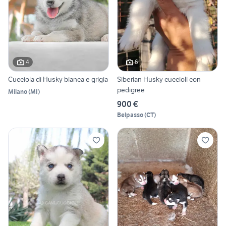
4
6
Cucciola di Husky bianca e grigia
Siberian Husky cuccioli con
pedigree
Milano
(
MI
)
900 €
Belpasso
(
CT
)