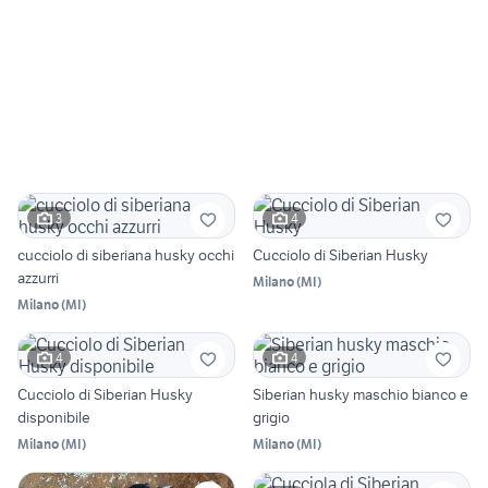
3
4
cucciolo di siberiana husky occhi
Cucciolo di Siberian Husky
azzurri
Milano
(
MI
)
Milano
(
MI
)
4
4
Cucciolo di Siberian Husky
Siberian husky maschio bianco e
disponibile
grigio
Milano
(
MI
)
Milano
(
MI
)