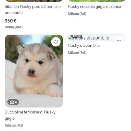
Siberian Husky puro disponibile
Husky cucciola grigia e bianca
per monta
Milano
(
MI
)
350 €
Roma
(
RM
)
4
Husky disponibile
Milano
(
MI
)
4
Cucciolina femmina di Husky
grigio
Milano
(
MI
)