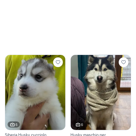
6
6
Siberia Husky cucciolo
Husky maschio per