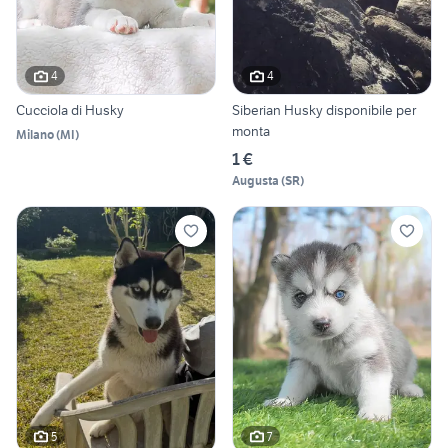
4
4
Cucciola di Husky
Siberian Husky disponibile per
monta
Milano
(
MI
)
1 €
Augusta
(
SR
)
5
7