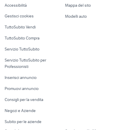
Caravan e Camper
Accessibilità
Mappa del sito
Loft, mansarde e
Veicoli commerciali
altro
Gestisci cookies
Modelli auto
Case vacanza
TuttoSubito Vendi
Uffici e Locali
TuttoSubito Compra
commerciali
Servizio TuttoSubito
elettronica
per la casa e la
sports e hobby
Servizio TuttoSubito per
persona
Informatica
Animali
Professionisti
Arredamento e
Console e
Accessori per
Casalinghi
Inserisci annuncio
Videogiochi
animali
Elettrodomestici
Promuovi annuncio
Audio/Video
Musica e Film
Giardino e Fai da te
Consigli per la vendita
Fotografia
Libri e Riviste
Abbigliamento e
Negozi e Aziende
Telefonia
Strumenti Musicali
Accessori
Subito per le aziende
Sports
Tutto per i bambini