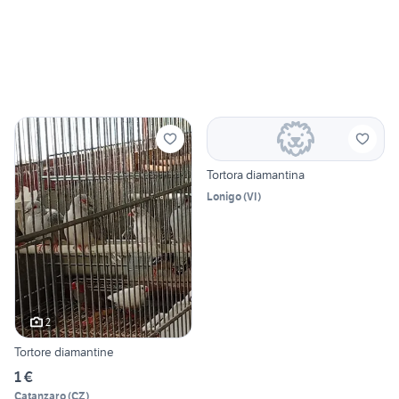
Tortora diamantina
Lonigo
(
VI
)
2
Tortore diamantine
1 €
Catanzaro
(
CZ
)