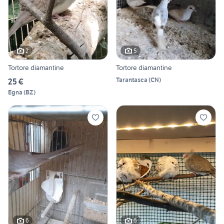
2
5
Tortore diamantine
Tortore diamantine
Tarantasca
(
CN
)
25 €
Egna
(
BZ
)
6
6