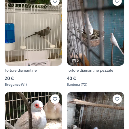
5
Tortore diamantine
Tortore diamantine pezzate
20 €
40 €
Breganze
(
VI
)
Santena
(
TO
)