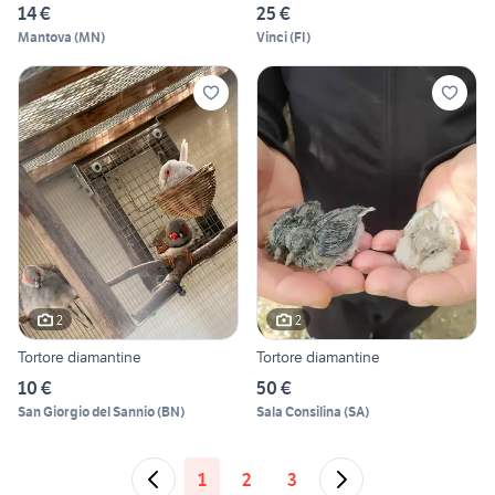
14 €
25 €
Mantova
(
MN
)
Vinci
(
FI
)
2
2
Tortore diamantine
Tortore diamantine
10 €
50 €
San Giorgio del Sannio
(
BN
)
Sala Consilina
(
SA
)
1
2
3