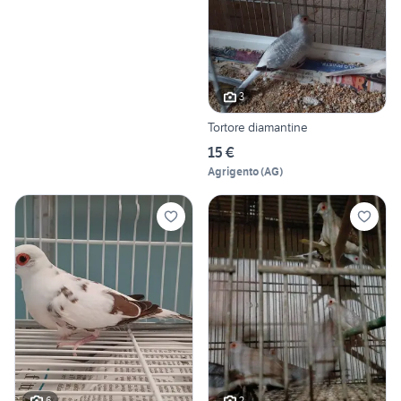
3
Tortore diamantine
15 €
Agrigento
(
AG
)
6
2