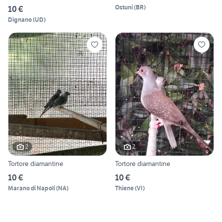
Ostuni
(
BR
)
10 €
Dignano
(
UD
)
2
2
Tortore diamantine
Tortore diamantine
10 €
10 €
Marano di Napoli
(
NA
)
Thiene
(
VI
)