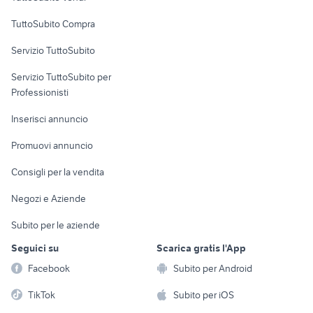
Uffici e Locali
TuttoSubito Compra
commerciali
Servizio TuttoSubito
elettronica
per la casa e la
sports e hobby
Servizio TuttoSubito per
persona
Informatica
Animali
Professionisti
Arredamento e
Console e
Accessori per
Casalinghi
Inserisci annuncio
Videogiochi
animali
Elettrodomestici
Promuovi annuncio
Audio/Video
Musica e Film
Giardino e Fai da te
Consigli per la vendita
Fotografia
Libri e Riviste
Abbigliamento e
Negozi e Aziende
Telefonia
Strumenti Musicali
Accessori
Subito per le aziende
Sports
Tutto per i bambini
Seguici su
Scarica gratis l'App
Biciclette
Facebook
Subito per Android
Collezionismo
TikTok
Subito per iOS