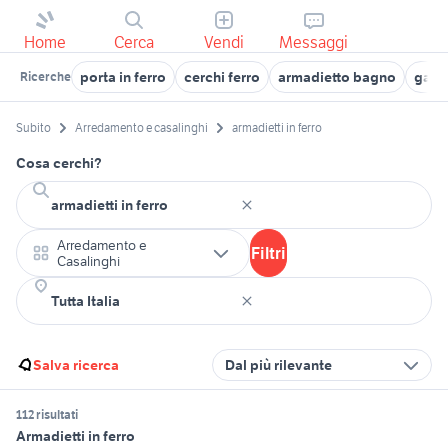
Home
Cerca
Vendi
Messaggi
porta in ferro
cerchi ferro
armadietto bagno
gazeb
Ricerche
Subito
Arredamento e casalinghi
armadietti in ferro
Cosa cerchi?
Arredamento e
Filtri
Casalinghi
Salva ricerca
Dal più rilevante
112 risultati
Armadietti in ferro