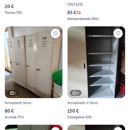
VINTAGE
20 €
85 €
Torino
(
TO
)
Monterotondo
(
RM
)
2
6
Armadietti ferro
Armadietti in ferro
80 €
150 €
Arcade
(
TV
)
Casagiove
(
CE
)