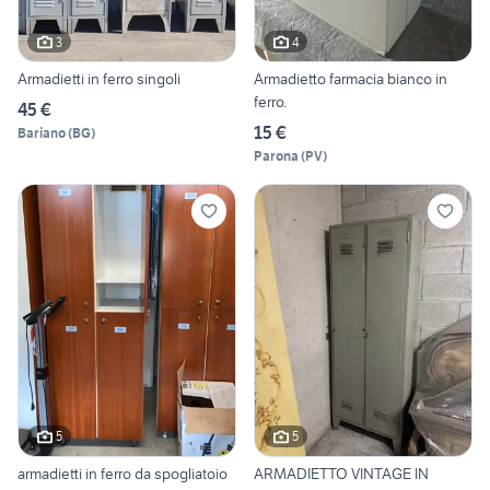
3
4
Armadietti in ferro singoli
Armadietto farmacia bianco in
ferro.
45 €
15 €
Bariano
(
BG
)
Parona
(
PV
)
5
5
armadietti in ferro da spogliatoio
ARMADIETTO VINTAGE IN