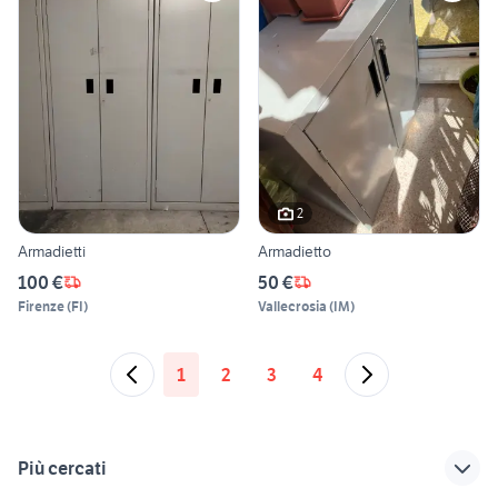
2
Armadietti
Armadietto
100 €
50 €
Firenze
(
FI
)
Vallecrosia
(
IM
)
1
2
3
4
Più cercati