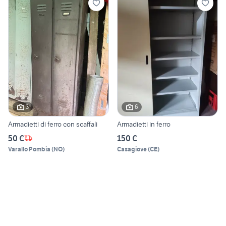
3
6
Armadietti di ferro con scaffali
Armadietti in ferro
50 €
150 €
Varallo Pombia
(
NO
)
Casagiove
(
CE
)