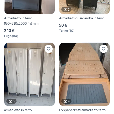
2
Armadietto in ferro
Armadietti guardaroba in ferro
950x610x2000 (h) mm
50 €
240 €
Torino
(
TO
)
Lugo
(
RA
)
3
4
armadietto in ferro
Foppapedretti armadietto ferro