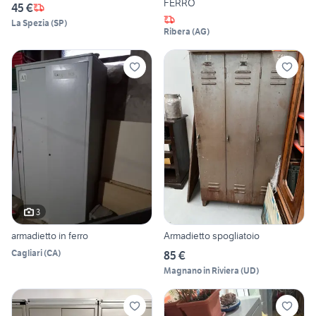
FERRO
45 €
La Spezia
(
SP
)
Ribera
(
AG
)
3
armadietto in ferro
Armadietto spogliatoio
Cagliari
(
CA
)
85 €
Magnano in Riviera
(
UD
)