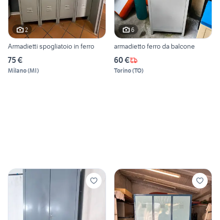
2
6
Armadietti spogliatoio in ferro
armadietto ferro da balcone
75 €
60 €
Milano
(
MI
)
Torino
(
TO
)