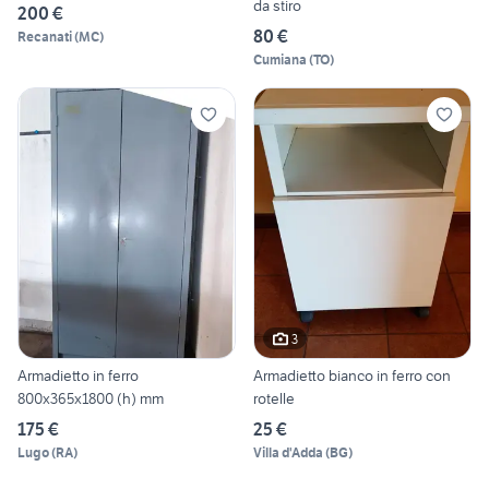
da stiro
200 €
80 €
Recanati
(
MC
)
Cumiana
(
TO
)
3
Armadietto in ferro
Armadietto bianco in ferro con
800x365x1800 (h) mm
rotelle
175 €
25 €
Lugo
(
RA
)
Villa d'Adda
(
BG
)