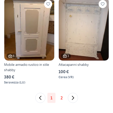
6
3
Mobile armadio rustico in stile
Attacapanni shabby
shabby
100 €
380 €
Cerea
(
VR
)
Seravezza
(
LU
)
1
2