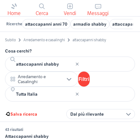
Home
Cerca
Vendi
Messaggi
attaccapanni anni 70
armadio shabby
attaccapanni
Ricerche
Subito
Arredamento e casalinghi
attaccapanni shabby
Cosa cerchi?
Arredamento e
Filtri
Casalinghi
Salva ricerca
Dal più rilevante
43 risultati
Attaccapanni shabby