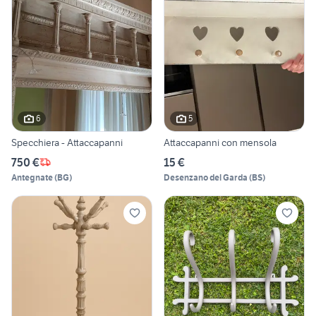
6
5
Specchiera - Attaccapanni
Attaccapanni con mensola
750 €
15 €
Antegnate
(
BG
)
Desenzano del Garda
(
BS
)