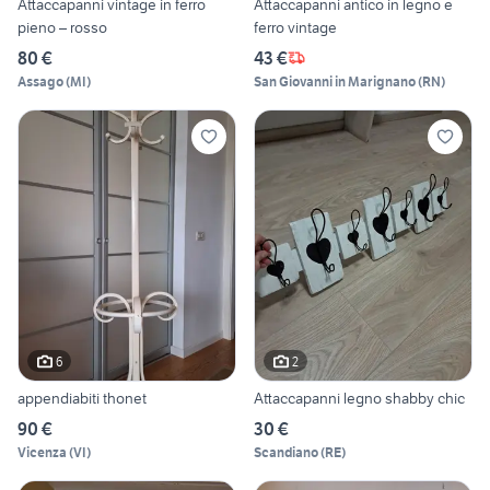
Attaccapanni vintage in ferro
Attaccapanni antico in legno e
pieno – rosso
ferro vintage
80 €
43 €
Assago
(
MI
)
San Giovanni in Marignano
(
RN
)
6
2
appendiabiti thonet
Attaccapanni legno shabby chic
90 €
30 €
Vicenza
(
VI
)
Scandiano
(
RE
)