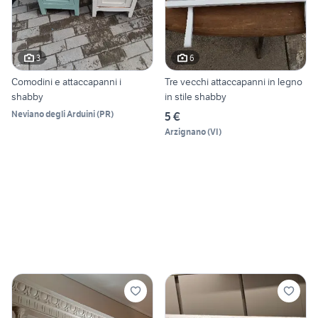
3
6
Comodini e attaccapanni i
Tre vecchi attaccapanni in legno
shabby
in stile shabby
Neviano degli Arduini
(
PR
)
5 €
Arzignano
(
VI
)