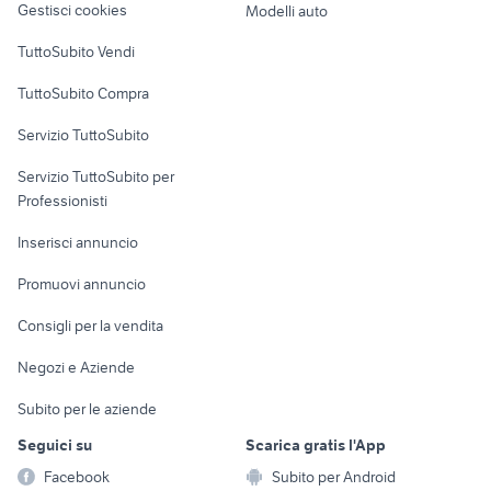
Gestisci cookies
Modelli auto
Case vacanza
TuttoSubito Vendi
Uffici e Locali
TuttoSubito Compra
commerciali
Servizio TuttoSubito
elettronica
per la casa e la
sports e hobby
Servizio TuttoSubito per
persona
Informatica
Animali
Professionisti
Arredamento e
Console e
Accessori per
Casalinghi
Inserisci annuncio
Videogiochi
animali
Elettrodomestici
Promuovi annuncio
Audio/Video
Musica e Film
Giardino e Fai da te
Consigli per la vendita
Fotografia
Libri e Riviste
Abbigliamento e
Negozi e Aziende
Telefonia
Strumenti Musicali
Accessori
Subito per le aziende
Sports
Tutto per i bambini
Seguici su
Scarica gratis l'App
Biciclette
Facebook
Subito per Android