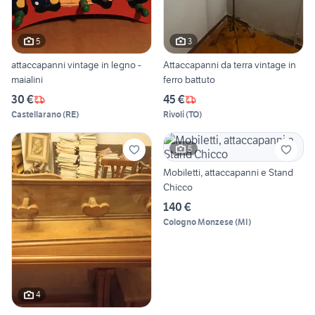
5
3
attaccapanni vintage in legno -
Attaccapanni da terra vintage in
maialini
ferro battuto
30 €
45 €
Castellarano
(
RE
)
Rivoli
(
TO
)
5
Mobiletti, attaccapanni e Stand
Chicco
140 €
Cologno Monzese
(
MI
)
4