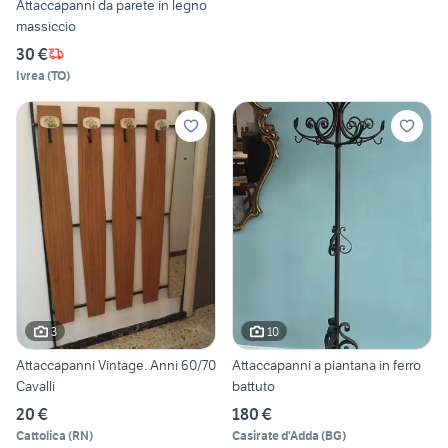
Attaccapanni da parete in legno
massiccio
30 €
Ivrea
(
TO
)
3
10
Attaccapanni Vintage. Anni 60/70
Attaccapanni a piantana in ferro
Cavalli
battuto
20 €
180 €
Cattolica
(
RN
)
Casirate d'Adda
(
BG
)