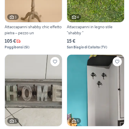
3
4
Attaccapanni shabby chic effetto
Attaccapanni in legno stile
pietra – pezzo un
“shabby “
105 €
15 €
Poggibonsi
(
SI
)
San Biagio di Callalta
(
TV
)
3
5