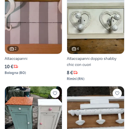
2
4
Attaccapanni
Attaccapanni doppio shabby
chic con cuori
10 €
8 €
Bologna
(
BO
)
Rimini
(
RN
)