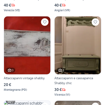
40 €
40 €
Venezia
(
VE
)
Angiari
(
VR
)
3
3
Attaccapanni vintage shabby
Attaccapanni e cassapanca
Shabby chic
20 €
30 €
Montagnana
(
PD
)
Vicenza
(
VI
)
2