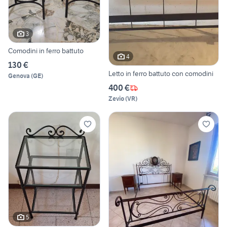
3
Comodini in ferro battuto
4
130 €
Letto in ferro battuto con comodini
Genova
(
GE
)
400 €
Zevio
(
VR
)
5