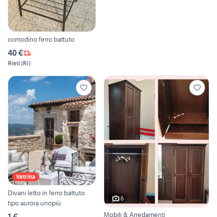
comodino ferro battuto
40 €
Rieti
(
RI
)
Vetrina
Divani letto in ferro battuto
6
tipo aurora unopiù
Mobili & Arredamenti
1 €