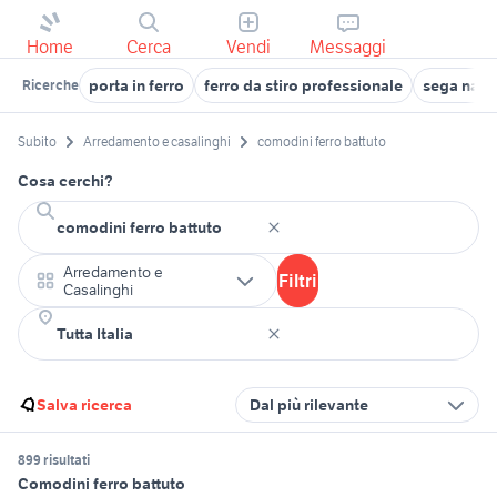
Home
Cerca
Vendi
Messaggi
porta in ferro
ferro da stiro professionale
sega nastr
Ricerche
Subito
Arredamento e casalinghi
comodini ferro battuto
Cosa cerchi?
Arredamento e
Filtri
Casalinghi
Salva ricerca
Dal più rilevante
899 risultati
Comodini ferro battuto