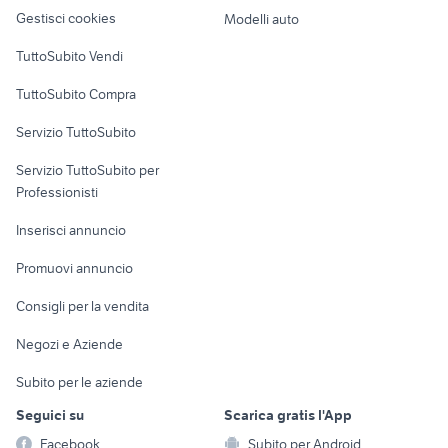
Veicoli commerciali
altro
Gestisci cookies
Modelli auto
Case vacanza
TuttoSubito Vendi
Uffici e Locali
TuttoSubito Compra
commerciali
Servizio TuttoSubito
elettronica
per la casa e la
sports e hobby
Servizio TuttoSubito per
persona
Informatica
Animali
Professionisti
Arredamento e
Console e
Accessori per
Casalinghi
Inserisci annuncio
Videogiochi
animali
Elettrodomestici
Promuovi annuncio
Audio/Video
Musica e Film
Giardino e Fai da te
Consigli per la vendita
Fotografia
Libri e Riviste
Abbigliamento e
Negozi e Aziende
Telefonia
Strumenti Musicali
Accessori
Subito per le aziende
Sports
Tutto per i bambini
Seguici su
Scarica gratis l'App
Biciclette
Facebook
Subito per Android