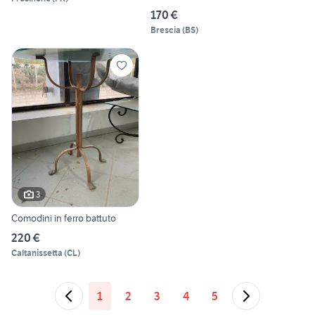
170 €
Brescia
(
BS
)
3
Comodini in ferro battuto
220 €
Caltanissetta
(
CL
)
1
2
3
4
5