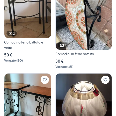
2
Comodino ferro battuto e
2
vetro
Comodini in ferro battuto
50 €
Vergato
(
BO
)
30 €
Vernate
(
MI
)