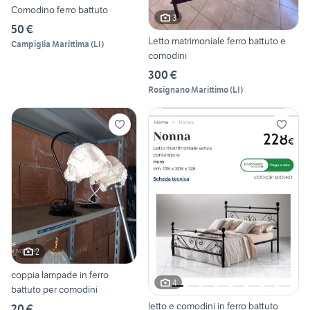
Comodino ferro battuto
3
50 €
Letto matrimoniale ferro battuto e
Campiglia Marittima
(
LI
)
comodini
300 €
Rosignano Marittimo
(
LI
)
2
coppia lampade in ferro
4
battuto per comodini
letto e comodini in ferro battuto
20 €