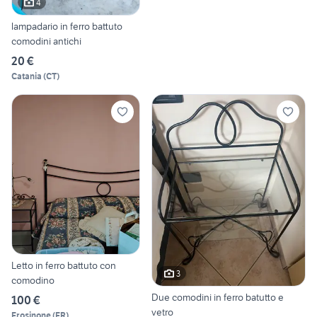
4
lampadario in ferro battuto
comodini antichi
20 €
Catania
(
CT
)
Letto in ferro battuto con
3
comodino
Due comodini in ferro batutto e
100 €
vetro
Frosinone
(
FR
)