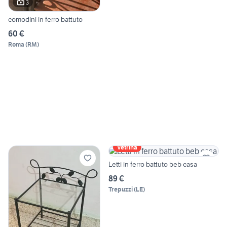
3
comodini in ferro battuto
60 €
Roma
(
RM
)
Vetrina
Letti in ferro battuto beb casa
89 €
Trepuzzi
(
LE
)