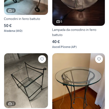
6
Comodini in ferro battuto
6
50 €
Lampada da comodino in ferro
Modena
(
MO
)
battuto
40 €
Ascoli Piceno
(
AP
)
2