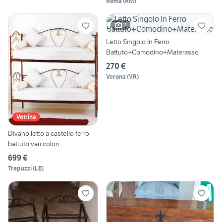
Roma
(
RM
)
2
Letto Singolo In Ferro
Battuto+Comodino+Materasso
270 €
Verona
(
VR
)
Vetrina
Divano letto a castello ferro
battuto vari colori
699 €
Trepuzzi
(
LE
)