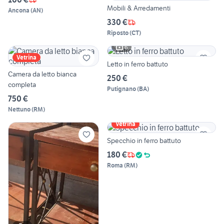
Mobili & Arredamenti
Ancona
(
AN
)
330 €
Riposto
(
CT
)
6
Vetrina
Letto in ferro battuto
Camera da letto bianca
250 €
completa
Putignano
(
BA
)
750 €
Nettuno
(
RM
)
Vetrina
Specchio in ferro battuto
180 €
Roma
(
RM
)