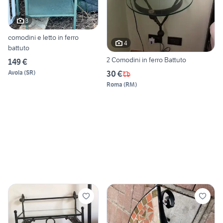
3
comodini e letto in ferro
4
battuto
2 Comodini in ferro Battuto
149 €
Avola
(
SR
)
30 €
Roma
(
RM
)