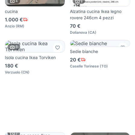
4
6
cucina
Alzatina cucina Ikea legno
rovere 246cm 4 pezzi
1.000 €
70 €
Anzio
(
RM
)
Dolianova
(
CA
)
3
Sedie bianche
Isola cucina Ikea Torviken
20 €
180 €
Caselle Torinese
(
TO
)
Verzuolo
(
CN
)
2