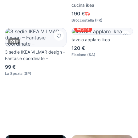
cucina ikea
190 €
Broccostella
(
FR
)
Vetrina
tavolo applaro ikea
6
120 €
3 sedie IKEA VILMAR design –
Fisciano
(
SA
)
Fantasie coordinate –
99 €
La Spezia
(
SP
)