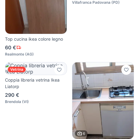
Villafranca Padovana
(
PD
)
Top cucina ikea colore legno
60 €
Realmonte
(
AG
)
Vetrina
Coppia libreria vetrina Ikea
Liatorp
290 €
Brendola
(
VI
)
6