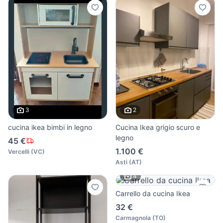
3
2
cucina ikea bimbi in legno
Cucina Ikea grigio scuro e
legno
45 €
1.100 €
Vercelli
(
VC
)
Asti
(
AT
)
4
Carrello da cucina Ikea
32 €
Carmagnola
(
TO
)