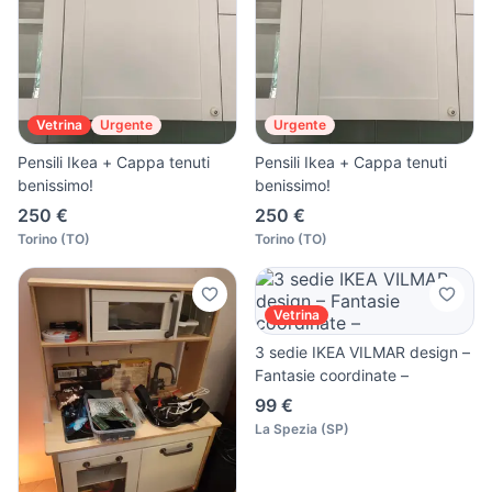
Vetrina
Urgente
Urgente
Pensili Ikea + Cappa tenuti
Pensili Ikea + Cappa tenuti
benissimo!
benissimo!
250 €
250 €
Torino
(
TO
)
Torino
(
TO
)
Vetrina
3 sedie IKEA VILMAR design –
Fantasie coordinate –
99 €
La Spezia
(
SP
)