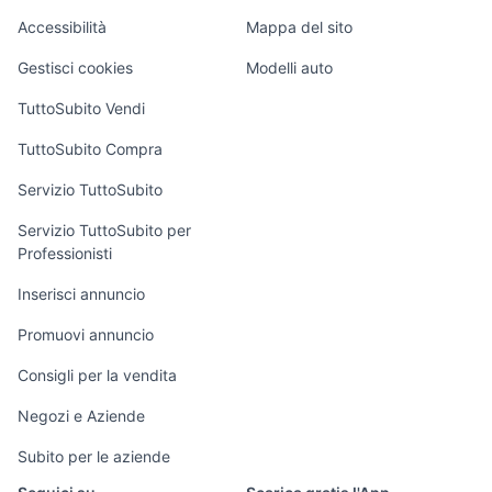
formica bianca
arredamento pontedera
Caravan e Camper
Accessibilità
Mappa del sito
materasso per piaghe da
Loft, mansarde e
libreria imola
Veicoli commerciali
decubito
altro
Gestisci cookies
Modelli auto
Case vacanza
TuttoSubito Vendi
Uffici e Locali
TuttoSubito Compra
commerciali
Servizio TuttoSubito
elettronica
per la casa e la
sports e hobby
Servizio TuttoSubito per
persona
Professionisti
Informatica
Animali
Arredamento e
Inserisci annuncio
Console e
Accessori per
Casalinghi
Videogiochi
animali
Promuovi annuncio
Elettrodomestici
Audio/Video
Musica e Film
Consigli per la vendita
Giardino e Fai da
Fotografia
Libri e Riviste
te
Negozi e Aziende
Telefonia
Strumenti Musicali
Abbigliamento e
Subito per le aziende
Accessori
Sports