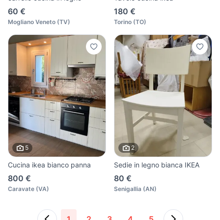
60 €
180 €
Mogliano Veneto
(
TV
)
Torino
(
TO
)
5
2
Cucina ikea bianco panna
Sedie in legno bianca IKEA
800 €
80 €
Caravate
(
VA
)
Senigallia
(
AN
)
1
2
3
4
5