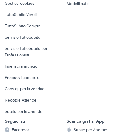
Gestisci cookies
Modelli auto
Case vacanza
TuttoSubito Vendi
Uffici e Locali
TuttoSubito Compra
commerciali
Servizio TuttoSubito
elettronica
per la casa e la
sports e hobby
Servizio TuttoSubito per
persona
Informatica
Animali
Professionisti
Arredamento e
Console e
Accessori per
Casalinghi
Inserisci annuncio
Videogiochi
animali
Elettrodomestici
Promuovi annuncio
Audio/Video
Musica e Film
Giardino e Fai da te
Consigli per la vendita
Fotografia
Libri e Riviste
Abbigliamento e
Negozi e Aziende
Telefonia
Strumenti Musicali
Accessori
Subito per le aziende
Sports
Tutto per i bambini
Seguici su
Scarica gratis l'App
Biciclette
Facebook
Subito per Android