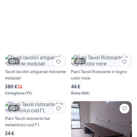
3
2
Tavoli tavolini artigianali ristorante
Piani Tavoli Ristorante in legno
modulari
color noce
380 €
44 €
Conegliano
(
TV
)
Roma
(
RM
)
2
Piani Tavoli ristorante bar
melaminico cod F1
34 €