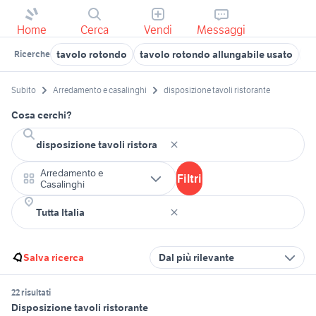
Home
Cerca
Vendi
Messaggi
tavolo rotondo
tavolo rotondo allungabile usato
ho
Ricerche
Subito
Arredamento e casalinghi
disposizione tavoli ristorante
Cosa cerchi?
Arredamento e
Filtri
Casalinghi
Salva ricerca
Dal più rilevante
22 risultati
Disposizione tavoli ristorante