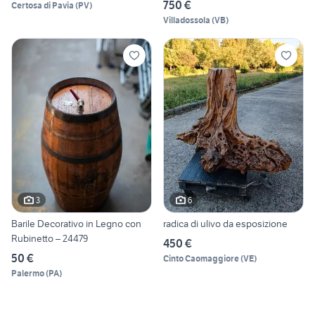
750 €
Certosa di Pavia
(
PV
)
Villadossola
(
VB
)
3
6
Barile Decorativo in Legno con
radica di ulivo da esposizione
Rubinetto – 24479
450 €
50 €
Cinto Caomaggiore
(
VE
)
Palermo
(
PA
)