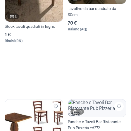
Tavolino da bar quadrato da
80cm
3
70 €
Stock tavoli quadrati in legno
Raiano
(
AQ
)
1 €
Rimini
(
RN
)
10
Panche e Tavoli Bar Ristorante
Pub Pizzeria cd272