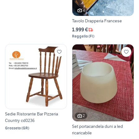
4
Tavolo Drapperia Francese
1.999 €
Reggello
(
FI
)
Sedie Ristorante Bar Pizzeria
2
Country cd0236
Set portacandela duni a led
Grosseto
(
GR
)
ricaricabile