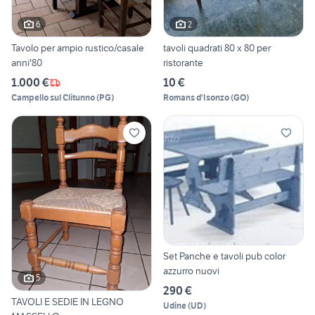
6
2
Tavolo per ampio rustico/casale
tavoli quadrati 80 x 80 per
anni'80
ristorante
1.000 €
10 €
Campello sul Clitunno
(
PG
)
Romans d'Isonzo
(
GO
)
Set Panche e tavoli pub color
azzurro nuovi
5
290 €
TAVOLI E SEDIE IN LEGNO
Udine
(
UD
)