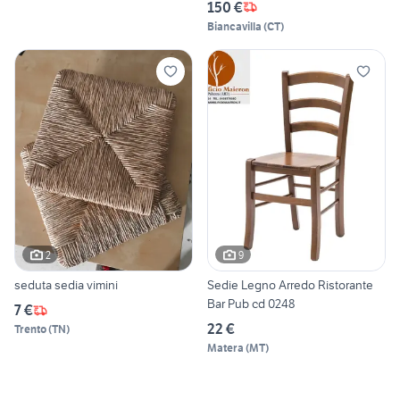
150 €
Biancavilla
(
CT
)
2
9
seduta sedia vimini
Sedie Legno Arredo Ristorante
Bar Pub cd 0248
7 €
22 €
Trento
(
TN
)
Matera
(
MT
)