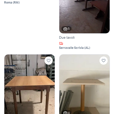
Roma
(
RM
)
5
Due tavoli
Serravalle Scrivia
(
AL
)
4