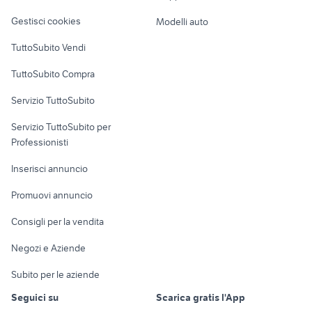
Veicoli commerciali
lampada da scrivania ikea
camera da letto colombini
altro
Gestisci cookies
Modelli auto
Case vacanza
TuttoSubito Vendi
Uffici e Locali
TuttoSubito Compra
commerciali
Servizio TuttoSubito
elettronica
per la casa e la
sports e hobby
Servizio TuttoSubito per
persona
Informatica
Animali
Professionisti
Arredamento e
Console e
Accessori per
Casalinghi
Inserisci annuncio
Videogiochi
animali
Elettrodomestici
Promuovi annuncio
Audio/Video
Musica e Film
Giardino e Fai da te
Consigli per la vendita
Fotografia
Libri e Riviste
Abbigliamento e
Negozi e Aziende
Telefonia
Strumenti Musicali
Accessori
Subito per le aziende
Sports
Tutto per i bambini
Seguici su
Scarica gratis l'App
Biciclette