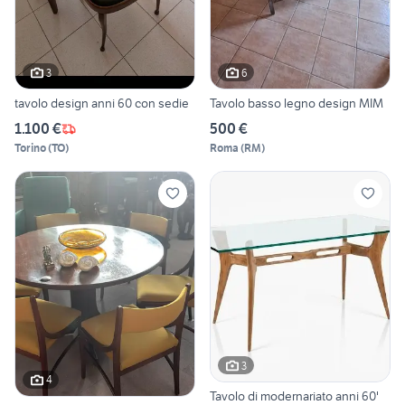
3
6
tavolo design anni 60 con sedie
Tavolo basso legno design MIM
1.100 €
500 €
Torino
(
TO
)
Roma
(
RM
)
3
4
Tavolo di modernariato anni 60'