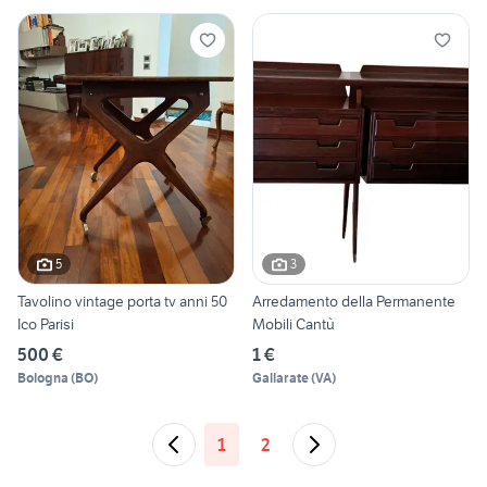
5
3
Tavolino vintage porta tv anni 50
Arredamento della Permanente
Ico Parisi
Mobili Cantù
500 €
1 €
Bologna
(
BO
)
Gallarate
(
VA
)
1
2