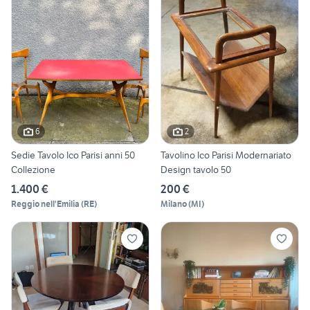
6
2
Sedie Tavolo Ico Parisi anni 50
Tavolino Ico Parisi Modernariato
Collezione
Design tavolo 50
1.400 €
200 €
Reggio nell'Emilia
(
RE
)
Milano
(
MI
)