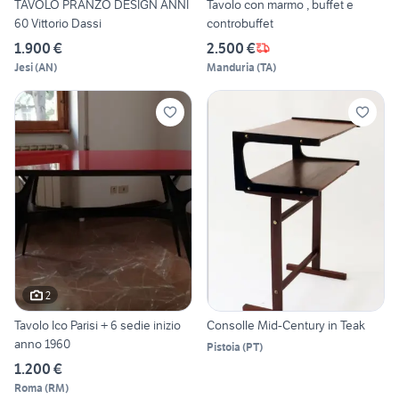
TAVOLO PRANZO DESIGN ANNI
Tavolo con marmo , buffet e
60 Vittorio Dassi
controbuffet
1.900 €
2.500 €
Jesi
(
AN
)
Manduria
(
TA
)
2
Tavolo Ico Parisi + 6 sedie inizio
Consolle Mid-Century in Teak
anno 1960
Pistoia
(
PT
)
1.200 €
Roma
(
RM
)