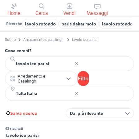
Home
Cerca
Vendi
Messaggi
tavolo rotondo
paris dakar moto
tavolo rotondo al
Ricerche
Subito
Arredamento e casalinghi
tavolo ico parisi
Cosa cerchi?
Arredamento e
Filtri
Casalinghi
Salva ricerca
Dal più rilevante
43 risultati
Tavolo ico parisi