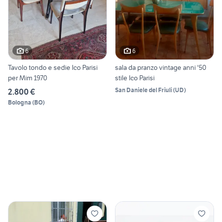
6
6
Tavolo tondo e sedie Ico Parisi
sala da pranzo vintage anni '50
per Mim 1970
stile Ico Parisi
San Daniele del Friuli
(
UD
)
2.800 €
Bologna
(
BO
)