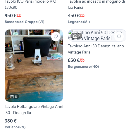
Tavolo ICO Parisi modello RIO
Tavolini ad incastro in mogano di
180x90
Ico Parisi
950 €
450 €
Bassano del Grappa
(
VI
)
Legnano
(
MI
)
2
Tavolino Anni 50 Design Italiano
Vintage Parisi
650 €
Borgomanero
(
NO
)
6
Tavolo Rettangolare Vintage Anni
'50 - Design Ita
380 €
Coriano
(
RN
)