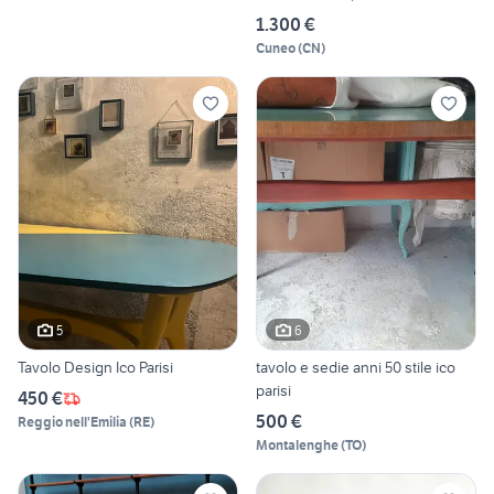
1.300 €
Cuneo
(
CN
)
5
6
Tavolo Design Ico Parisi
tavolo e sedie anni 50 stile ico
parisi
450 €
500 €
Reggio nell'Emilia
(
RE
)
Montalenghe
(
TO
)