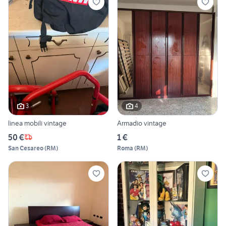
3
4
linea mobili vintage
Armadio vintage
50 €
1 €
San Cesareo
(
RM
)
Roma
(
RM
)