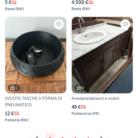
5 €
4.500 €
Roma
(
RM
)
Roma
(
RM
)
2
6
SVUOTA TASCHE A FORMA DI
Arredarredamenti e mobili
PNEUMATICO
49 €
12 €
Pontecorvo
(
FR
)
Pomezia
(
RM
)