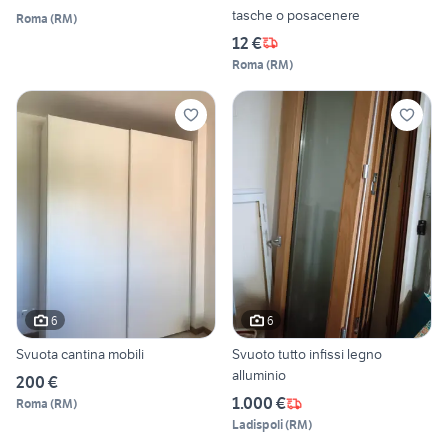
tasche o posacenere
Roma
(
RM
)
12 €
Roma
(
RM
)
6
6
Svuota cantina mobili
Svuoto tutto infissi legno
alluminio
200 €
1.000 €
Roma
(
RM
)
Ladispoli
(
RM
)