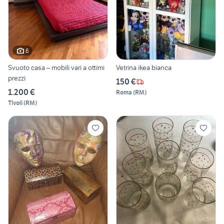
6
Svuoto casa – mobili vari a ottimi
Vetrina ikea bianca
prezzi
150 €
1.200 €
Roma
(
RM
)
Tivoli
(
RM
)