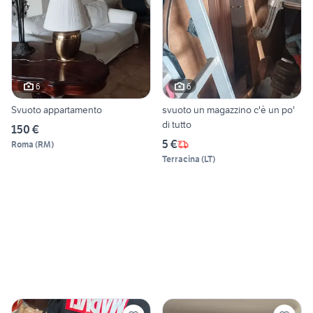
6
6
Svuoto appartamento
svuoto un magazzino c'è un po'
di tutto
150 €
5 €
Roma
(
RM
)
Terracina
(
LT
)