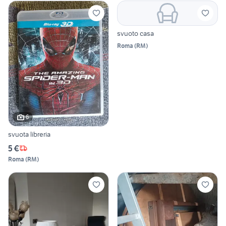
svuoto casa
Roma
(
RM
)
6
svuota libreria
5 €
Roma
(
RM
)