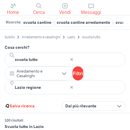
Home
Cerca
Vendi
Messaggi
svuota cantine
svuota cantine arredamento
svuota 
Ricerche
Subito
Arredamento e casalinghi
Lazio
svuota tutto
Cosa cerchi?
Arredamento e
Filtri
Casalinghi
Salva ricerca
Dal più rilevante
100 risultati
Svuota tutto in Lazio