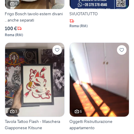
6
Frigo Bosch tavolo estern divani
SVUOTATUTTO
.. anche separati
Roma
(
RM
)
100 €
Roma
(
RM
)
3
6
Tavola Tattoo Flash - Maschera
Oggetti Ristrutturazione
Giapponese Kitsune
appartamento