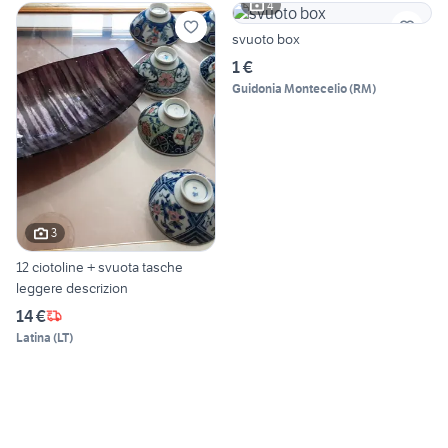
4
svuoto box
1 €
Guidonia Montecelio
(
RM
)
3
12 ciotoline + svuota tasche
leggere descrizion
14 €
Latina
(
LT
)