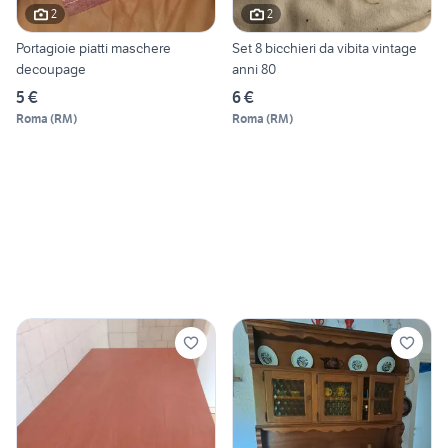
2
2
Portagioie piatti maschere
Set 8 bicchieri da vibita vintage
decoupage
anni 80
5 €
6 €
Roma
(
RM
)
Roma
(
RM
)