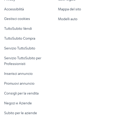
Garage e box
arredo giardino usato
cucine sassari
Caravan e Camper
Accessibilità
Mappa del sito
Loft, mansarde e
Veicoli commerciali
altro
Gestisci cookies
Modelli auto
Case vacanza
TuttoSubito Vendi
Uffici e Locali
TuttoSubito Compra
commerciali
Servizio TuttoSubito
elettronica
per la casa e la
sports e hobby
Servizio TuttoSubito per
persona
Informatica
Animali
Professionisti
Arredamento e
Console e
Accessori per
Casalinghi
Inserisci annuncio
Videogiochi
animali
Elettrodomestici
Promuovi annuncio
Audio/Video
Musica e Film
Giardino e Fai da te
Consigli per la vendita
Fotografia
Libri e Riviste
Abbigliamento e
Negozi e Aziende
Telefonia
Strumenti Musicali
Accessori
Subito per le aziende
Sports